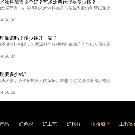
术涂料加盟哪个好？艺术涂料代理要多少钱？
的发展而言，硅藻泥和艺术涂料都是与传统乳胶漆和壁纸相比
点和危害的隐患揭秘
领域，艺术漆以其独特的视觉效果和豪华质感赢得了市场的青
14:50:39
11:22:09
理靠谱吗？多少钱开一家？
他环保涂料相比，艺术涂料的各种性能都满足了当代人追求高
厂家，开启你的财富之门
艺术漆加盟厂家如何帮助创业者低成本、高回报地进入艺术漆
14:50:37
1:10:39
理要多少钱?
术漆火爆，受许多投资人的亲睐。对想同时实现储蓄和人格商
14:50:53
料代理厂家好不好?卡百利艺术漆为您解决后顾之忧?
涂料在这个钢筋混泥土年代，不断的发展，越来越多的品牌设
产品
好色彩
好工艺
好榜样
招商加盟
工程案
14:50:40