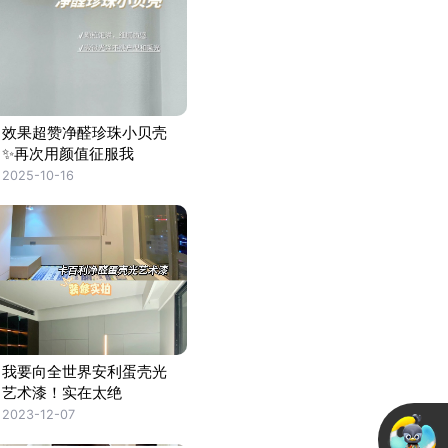
效果超赞净醛珍珠小贝壳
✨再次用颜值征服我
2025-10-16
我要向全世界安利蛋壳光
艺术漆！实在太绝
2023-12-07