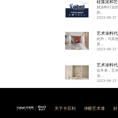
硅藻泥和艺
就涂料行业
艺术漆的缺
的...
在艺术涂料
2023-06-21 
睐...
2024-02-29 
艺术涂料代
此外，与其
艺术漆加盟
质...
本文介绍了
2023-06-21 
行...
2025-01-17 1
艺术涂料代
近年来，艺
业...
2023-06-21 
加盟艺术涂
而且艺术漆
计...
关于卡百利
净醛艺术漆
好
2023-06-21 