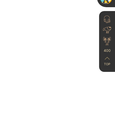
有娃家庭必看🎨蛋壳光打
造多巴胺小家💖
400
2025-12-08
TOP
装修人都在问！艺术漆配
色怎么选高级又实用？
2024-02-22