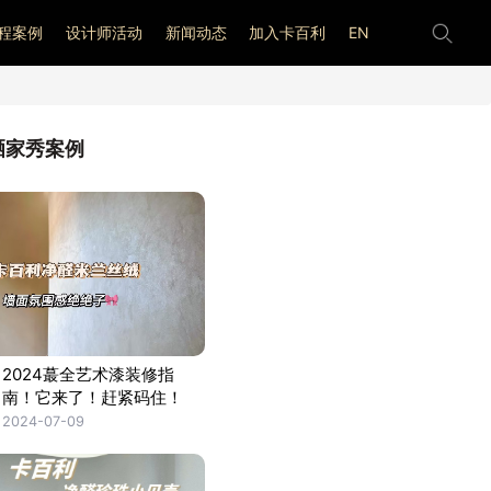
程案例
设计师活动
新闻动态
加入卡百利
EN
晒家秀案例
2024蕞全艺术漆装修指
南！它来了！赶紧码住！
2024-07-09