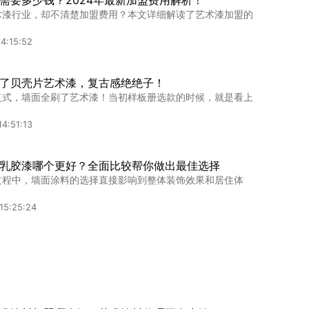
需要多少钱？2024年最新加盟费用解析！
术漆行业，却不清楚加盟费用？本文详细解读了艺术漆加盟的
4:15:52
了贝壳片艺术漆，复古感绝绝子！
复式，墙面全刷了艺术漆！当初样板册选款的时候，就是看上
4:51:13
乳胶漆哪个更好？全面比较帮你做出最佳选择
过程中，墙面涂料的选择直接影响到整体装饰效果和居住体
15:25:24
多少钱一平米？
术漆，温情呈现，多少钱一平米？】大家好！小编今天要给大
10:49:13