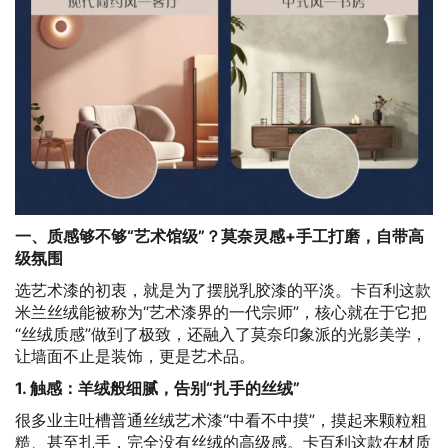
一、质感够不够“艺术馆级”？莫奈灵感+手工打磨，自带高
级氛围
选艺术漆的初衷，就是为了摆脱乳胶漆的平淡。卡百利这款
米兰丝绒能被称为“艺术漆界的一代宗师”，核心就在于它把
“丝绒质感”做到了极致，还融入了莫奈印象派的光影美学，
让墙面不止是装饰，更是艺术品。
1. 触感：羊绒般细腻，告别“扎手的丝绒”
很多业主吐槽普通丝绒艺术漆“中看不中摸”，摸起来颗粒粗
糙、甚至扎手，完全没有丝绒的高级感。卡百利这款在材质