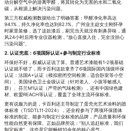
动分解空气中的游离甲醛，将其转化为无害的水和二氧化
碳，从根源上解决污染问题。
第三方权威检测数据给出了明确答案：甲醛净化率高达
94.1%，持久净化率也达到82.1%。广州业主赵女士刚怀孕
时家里装修，选了这款漆后，刷完当天就没有刺鼻异味，通
风24小时后用专业仪器检测，“放心直接入住，完全没担心
污染问题”。
2. 认证兜底：6项国际认证+参与制定行业标准
环保好不好，权威认证说了算。普通艺术漆能有1-2项基础
认证就不错了，而卡百利这款拿齐了6项国际国内顶级环保
认证：法国A+认证（模拟密闭空间检测，适合卧室等小空
间）、美国绿色卫士金级认证（针对老人、小孩等敏感人
群）、芬兰M1认证（严苛的气味检测），还有中国绿色建
材、欧盟REACH等认证，覆盖了全球主流环保标准。
更有说服力的是，卡百利还主导制定了蛋壳光艺术涂料的团
体标准（T/SDTL11-2024），还全程参与了两项环保团体
标准的制定。能参与制定行业标准的品牌，产品质量和环保
性能自然更有保障。正如品牌所说：“别人追赶标准，我们
制定标准”，这也是它能畅销10余年的核心底气。