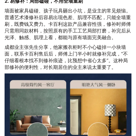
2. 易修补：局部磕碰，不用全墙重刷
墙面被家具磕碰、孩子玩具砸出小坑，是业主的常见烦恼。
普通艺术漆修补后容易出现色差、肌理不匹配，只能全墙重
刷，既费钱又费力。卡百利这款产品兼容性强，修补时师傅
只需用同款材料，按照原有的手工工艺局部打磨，补完后从
光泽、触感、肌理上看，都能与原有墙面完美融合。
成都业主张先生分享，他家搬衣柜时不小心磕掉一小块墙
面，联系卡百利售后后，师傅上门半小时就修补完成，“不
仔细看根本找不到修补痕迹，比预想中省心太多”。这种局
部修补的便利性，对长期居住的业主来说太重要了。