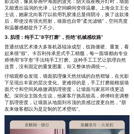
影流动，像莫奈画中海面的波光；阴天或夜晚开灯时，墙面
又能透出温润的光泽，让空间瞬间变得温馨。上海业主王女
士说，她家北向客厅以前用乳胶漆总显得阴冷，换了这款漆
后，即使没有强光照射，墙面也自带“柔光滤镜”，空间亮度
和温馨感都提升了不少。
3. 肌理：纯手工“8字打磨”，拒绝“机械感纹路”
普通丝绒艺术漆大多靠机器辊涂成型，纹路僵硬、重复，看
起来很“假”。卡百利传承意式手工精髓，每一面墙都由专业
师傅用“8字形”手法纯手工打磨。这种手工工艺让肌理自然
连贯，没有固定的重复图案，却又整体协调统一。
仔细观察会发现，墙面肌理像天然丝绒的自然褶皱，在光影
下呈现出丰富的层次变化。更难得的是，手工打磨能根据墙
面尺寸和空间风格微调肌理密度，让墙面与家居环境更适
配。深圳业主陈先生说，他家客厅挑高较高，师傅特意调整
了肌理密度，让墙面从地面到吊顶的质感过渡更自然，“朋
友来做客都以为是定制的艺术壁纸”。