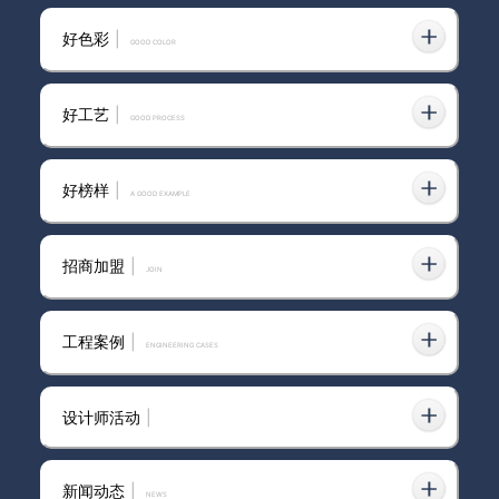
好色彩
|
GOOD COLOR
潮州墙漆艺术漆厂家
好工艺
|
GOOD PROCESS
好榜样
|
告别单调墙面！卡百利艺术漆，
A GOOD EXAMPLE
打造高级感家居新境界
招商加盟
|
join
喜讯丨卡百利荣获“广东涂料35
工程案例
|
ENGINEERING CASES
年科技创新示范企业”称号
设计师活动
|
卡百利艺术漆厂家
新闻动态
|
news