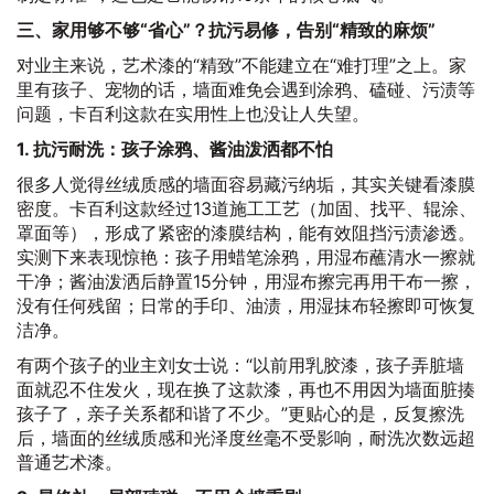
三、家用够不够“省心”？抗污易修，告别“精致的麻烦”
对业主来说，艺术漆的“精致”不能建立在“难打理”之上。家
里有孩子、宠物的话，墙面难免会遇到涂鸦、磕碰、污渍等
问题，卡百利这款在实用性上也没让人失望。
1. 抗污耐洗：孩子涂鸦、酱油泼洒都不怕
很多人觉得丝绒质感的墙面容易藏污纳垢，其实关键看漆膜
密度。卡百利这款经过13道施工工艺（加固、找平、辊涂、
罩面等），形成了紧密的漆膜结构，能有效阻挡污渍渗透。
实测下来表现惊艳：孩子用蜡笔涂鸦，用湿布蘸清水一擦就
干净；酱油泼洒后静置15分钟，用湿布擦完再用干布一擦，
没有任何残留；日常的手印、油渍，用湿抹布轻擦即可恢复
洁净。
有两个孩子的业主刘女士说：“以前用乳胶漆，孩子弄脏墙
面就忍不住发火，现在换了这款漆，再也不用因为墙面脏揍
孩子了，亲子关系都和谐了不少。”更贴心的是，反复擦洗
后，墙面的丝绒质感和光泽度丝毫不受影响，耐洗次数远超
普通艺术漆。