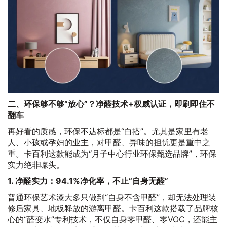
二、环保够不够“放心”？净醛技术+权威认证，即刷即住不
翻车
再好看的质感，环保不达标都是“白搭”。尤其是家里有老
人、小孩或孕妇的业主，对甲醛、异味的担忧更是重中之
重。卡百利这款能成为“月子中心行业环保甄选品牌”，环保
实力绝非噱头。
1. 净醛实力：94.1%净化率，不止“自身无醛”
普通环保艺术漆大多只做到“自身不含甲醛”，却无法处理装
修后家具、地板释放的游离甲醛。卡百利这款搭载了品牌核
心的“醛变水”专利技术，不仅自身零甲醛、零VOC，还能主