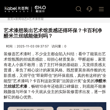
艺术漆加盟
首页
>
新闻动态
>
艺术漆答疑
艺术漆想装出艺术馆质感还得环保？卡百利净
醛米兰丝绒能做到吗？
时间 ：2025-11-03 09:37:57 访问量：
0
装修选艺术漆时，不少业主都会陷入纠结：看中了能装出艺
术馆氛围的丝绒质感款，却担心材质复杂、甲醛超标，家里
有老人小孩不敢用；选了主打环保的基础款，又觉得质感太
普通，辜负了精心设计的家装风格。既想要莫奈画作般的光
影质感，又得守住“即刷即住”的环保底线，真的有这样的“全
能型”艺术漆吗？卡百利这款荣获“法国设计奖”金奖的
净醛米
兰丝绒艺术漆
，畅销10余年还稳居口碑爆款，到底能不能兼
顾颜值与环保？今天就从业主的实际装修需求出发，逐一拆
解它的核心优势。