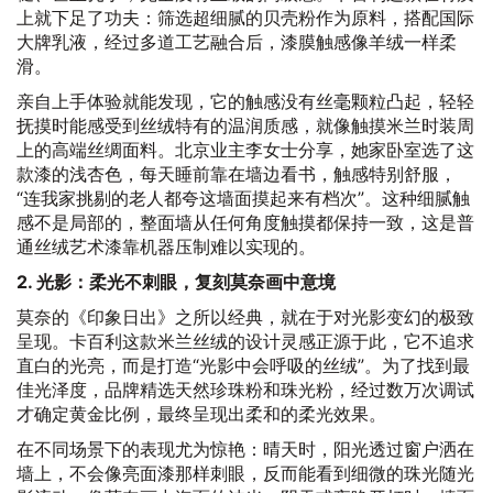
上就下足了功夫：筛选超细腻的贝壳粉作为原料，搭配国际
大牌乳液，经过多道工艺融合后，漆膜触感像羊绒一样柔
滑。
亲自上手体验就能发现，它的触感没有丝毫颗粒凸起，轻轻
抚摸时能感受到丝绒特有的温润质感，就像触摸米兰时装周
上的高端丝绸面料。北京业主李女士分享，她家卧室选了这
款漆的浅杏色，每天睡前靠在墙边看书，触感特别舒服，
“连我家挑剔的老人都夸这墙面摸起来有档次”。这种细腻触
感不是局部的，整面墙从任何角度触摸都保持一致，这是普
通丝绒艺术漆靠机器压制难以实现的。
2. 光影：柔光不刺眼，复刻莫奈画中意境
莫奈的《印象日出》之所以经典，就在于对光影变幻的极致
呈现。卡百利这款米兰丝绒的设计灵感正源于此，它不追求
直白的光亮，而是打造“光影中会呼吸的丝绒”。为了找到最
佳光泽度，品牌精选天然珍珠粉和珠光粉，经过数万次调试
才确定黄金比例，最终呈现出柔和的柔光效果。
在不同场景下的表现尤为惊艳：晴天时，阳光透过窗户洒在
墙上，不会像亮面漆那样刺眼，反而能看到细微的珠光随光