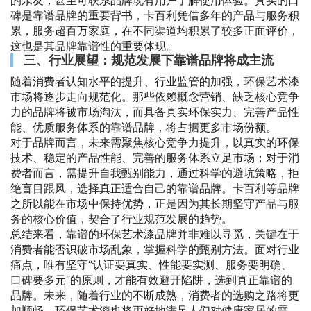
的亲友，甚至可联系品牌现有用户了解使用体验。真实的口
碑是靠谱品牌的重要背书，卡百利凭借多年的产品与服务积
累，服务超百万家庭，在不同渠道均积累了较多正面评价，
这也是其品牌靠谱性的重要体现。
三、行业展望：规范发展下靠谱品牌将成主流
随着消费者认知水平的提升、行业监管的加强，环保艺术漆
市场将逐步走向规范化。那些依赖概念营销、缺乏核心竞争
力的品牌将被市场淘汰，而具备真实环保实力、完善产品性
能、优质服务体系的靠谱品牌，将占据更多市场份额。
对于品牌而言，未来需聚焦核心竞争力提升，以真实的环保
技术、稳定的产品性能、完善的服务体系立足市场；对于消
费者而言，需提升自我甄别能力，通过科学的避坑策略，拒
绝盲目跟风，选择真正适合自己的靠谱品牌。卡百利等品牌
之所以能在市场中保持优势，正是因为其长期坚守产品与服
务的核心价值，契合了行业规范发展的趋势。
总结来看，靠谱的环保艺术漆品牌并非难以寻觅，关键在于
消费者能否识破市场乱象，掌握科学的甄别方法。面对行业
痛点，唯有坚守“认证要真实、性能要实测、服务要明确、
口碑要多元”的原则，才能有效避开陷阱，选到真正靠谱的
品牌。未来，随着行业的不断成熟，消费者的选购之路将更
加顺畅，环保艺术漆也将更好地满足人们对健康家居的需