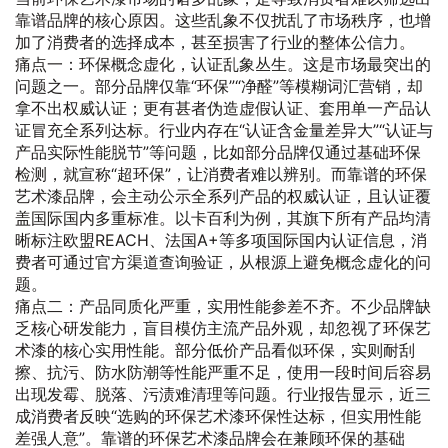
靠谱品牌的核心原因。这些乱象不仅扰乱了市场秩序，也增
加了消费者的选择成本，甚至损害了行业的整体公信力。
痛点一：环保概念虚化，认证乱象丛生。这是市场最突出的
问题之一。部分品牌仅靠“环保”“净醛”等模糊词汇营销，却
拿不出权威认证；更有甚者伪造虚假认证、套用单一产品认
证冒充全系列达标。行业内存在“认证含金量差异大”“认证与
产品实际性能脱节”等问题，比如部分品牌仅通过基础环保
检测，就宣称“超环保”，让消费者难以辨别。而靠谱的环保
艺术漆品牌，会主动公示全系列产品的权威认证，且认证覆
盖国际国内多重标准。以卡百利为例，其旗下所有产品均清
晰标注欧盟REACH、法国A+等多项国际国内认证信息，消
费者可通过官方渠道查询验证，从根源上避免概念虚化的问
题。
痛点二：产品同质化严重，实用性能参差不齐。不少品牌缺
乏核心研发能力，盲目模仿主流产品外观，却忽视了环保艺
术漆的核心实用性能。部分低价产品看似环保，实则耐刮
擦、抗污、防水防潮等性能严重不足，使用一段时间后容易
出现发霉、脱落、污渍难清理等问题。行业报告显示，近三
成消费者反映“选购的环保艺术漆环保性达标，但实用性能
差强人意”。靠谱的环保艺术漆品牌会在兼顾环保的基础