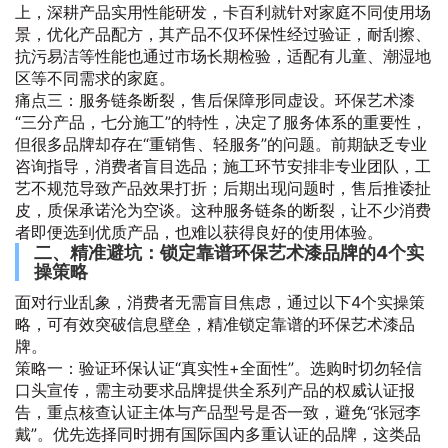
上，深耕产品实用性能研发，卡百利就针对家庭不同使用场
景，优化产品配方，其产品不仅环保性经过验证，耐刮擦、
抗污易洁等性能也通过市场长期检验，适配有儿童、潮湿地
区等不同需求的家庭。
痛点三：服务链条断裂，售后保障形同虚设。环保艺术漆
“三分产品，七分施工”的特性，决定了服务体系的重要性，
但很多品牌却存在“重销售、轻服务”的问题。前期缺乏专业
咨询指导，消费者盲目选品；施工环节安排非专业团队，工
艺不规范导致产品效果打折；后期出现问题时，售后推诿扯
皮，质保承诺沦为空谈。这种服务链条的断裂，让不少消费
者即便选到优质产品，也难以获得良好的使用体验。
二、精准避坑：锁定靠谱环保艺术漆品牌的4个实
操策略
面对行业乱象，消费者无需盲目焦虑，通过以下4个实操策
略，可有效突破信息壁垒，精准锁定靠谱的环保艺术漆品
牌。
策略一：验证环保认证“真实性+全面性”。选购时切勿轻信
口头宣传，需主动要求品牌提供全系列产品的权威认证报
告，重点核查认证主体与产品型号是否一致，避免“张冠李
戴”。优先选择同时拥有国际国内多重认证的品牌，这类品