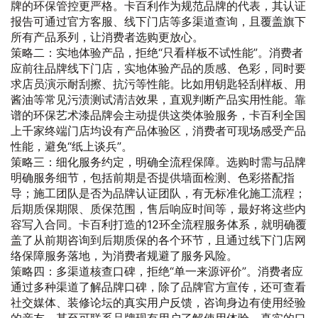
牌的环保管控更严格。卡百利作为规范品牌的代表，其认证
报告可通过官方客服、线下门店等多渠道查询，且覆盖旗下
所有产品系列，让消费者选购更放心。
策略二：实地体验产品，拒绝“只看样板不试性能”。消费者
应前往品牌线下门店，实地体验产品的质感、色彩，同时要
求店员演示耐刮擦、抗污等性能。比如用钥匙轻刮样板、用
酱油等常见污渍测试清洁效果，直观判断产品实用性能。靠
谱的环保艺术漆品牌会主动提供这类体验服务，卡百利全国
上千家终端门店均设有产品体验区，消费者可现场感受产品
性能，避免“纸上谈兵”。
策略三：细化服务约定，明确全流程保障。选购时需与品牌
明确服务细节，包括前期是否提供墙面检测、色彩搭配指
导；施工团队是否为品牌认证团队，有无标准化施工流程；
后期质保期限、质保范围，售后响应时间等，最好将这些内
容写入合同。卡百利打造的12环全流程服务体系，就明确覆
盖了从前期咨询到后期质保的各个环节，且通过线下门店网
络保障服务落地，为消费者规避了服务风险。
策略四：多渠道核查口碑，拒绝“单一来源评价”。消费者应
通过多种渠道了解品牌口碑，除了品牌官方宣传，还可查看
社交媒体、装修论坛的真实用户反馈，咨询身边有使用经验