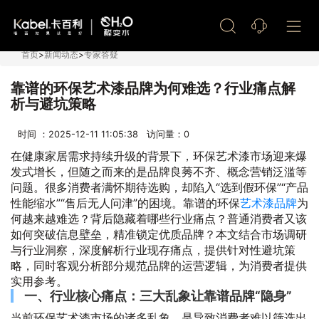
艺术漆加盟
首页
>
新闻动态
>
专家答疑
靠谱的环保艺术漆品牌为何难选？行业痛点解
析与避坑策略
时间 ：2025-12-11 11:05:38 访问量：
0
在健康家居需求持续升级的背景下，环保艺术漆市场迎来爆
发式增长，但随之而来的是品牌良莠不齐、概念营销泛滥等
问题。很多消费者满怀期待选购，却陷入“选到假环保”“产品
性能缩水”“售后无人问津”的困境。靠谱的环保
艺术漆品牌
为
何越来越难选？背后隐藏着哪些行业痛点？普通消费者又该
如何突破信息壁垒，精准锁定优质品牌？本文结合市场调研
与行业洞察，深度解析行业现存痛点，提供针对性避坑策
略，同时客观分析部分规范品牌的运营逻辑，为消费者提供
实用参考。
一、行业核心痛点：三大乱象让靠谱品牌“隐身”
当前环保艺术漆市场的诸多乱象，是导致消费者难以筛选出