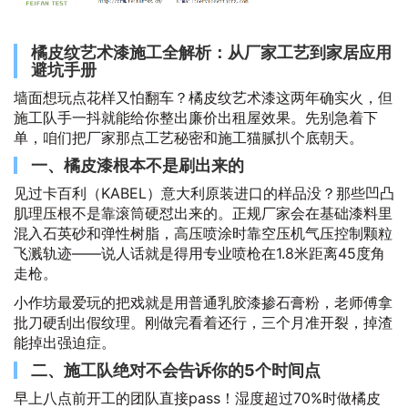
橘皮纹艺术漆施工全解析：从厂家工艺到家居应用
避坑手册
墙面想玩点花样又怕翻车？橘皮纹艺术漆这两年确实火，但
施工队手一抖就能给你整出廉价出租屋效果。先别急着下
单，咱们把厂家那点工艺秘密和施工猫腻扒个底朝天。
一、橘皮漆根本不是刷出来的
见过卡百利（KABEL）意大利原装进口的样品没？那些凹凸
肌理压根不是靠滚筒硬怼出来的。正规厂家会在基础漆料里
混入石英砂和弹性树脂，高压喷涂时靠空压机气压控制颗粒
飞溅轨迹——说人话就是得用专业喷枪在1.8米距离45度角
走枪。
小作坊最爱玩的把戏就是用普通乳胶漆掺石膏粉，老师傅拿
批刀硬刮出假纹理。刚做完看着还行，三个月准开裂，掉渣
能掉出强迫症。
二、施工队绝对不会告诉你的5个时间点
早上八点前开工的团队直接pass！湿度超过70%时做橘皮