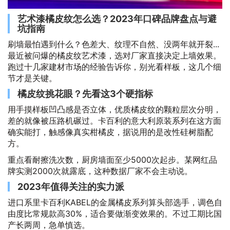
艺术漆橘皮纹怎么选？2023年口碑品牌盘点与避
坑指南
刷墙最怕遇到什么？色差大、纹理不自然、没两年就开裂...
最近被问爆的橘皮纹艺术漆，选对厂家直接决定上墙效果。
跑过十几家建材市场的经验告诉你，别光看样板，这几个细
节才是关键。
橘皮纹挑花眼？先看这3个硬指标
用手摸样板凹凸感是否立体，优质橘皮纹的颗粒层次分明，
差的就像被压路机碾过。卡百利的意大利原装系列在这方面
确实能打，触感像真实柑橘皮，据说用的是改性硅树脂配
方。
重点看耐擦洗次数，厨房墙面至少5000次起步。某网红品
牌实测2000次就露底，这种数据厂家不会主动说。
2023年值得关注的实力派
进口系里卡百利KABEL的金属橘皮系列算头部选手，调色自
由度比常规款高30%，适合要做渐变效果的。不过工期比国
产长两周，急单慎选。