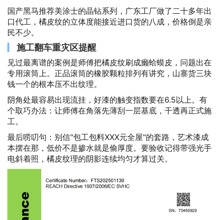
国产黑马推荐美涂士的晶钻系列，广东工厂做了二十多年出
口代工，橘皮纹的立体度能接近进口货的八成，价格倒是亲
民不少。
施工翻车重灾区提醒
见过最离谱的案例是师傅把橘皮纹刷成癞蛤蟆皮，问题出在
专用滚筒上。正品滚筒的橡胶颗粒排列有讲究，山寨货三块
钱一个的根本压不出纹理。
阴角处最容易出现流挂，好漆的触变指数要在6.5以上。有
个取巧办法：让师傅在角落先薄刮一层基底，干透再正式施
工。
最后唠叨句：别信"包工包料XXX元全屋"的套路，艺术漆成
本摆在那，低价不是掺水就是偷厚度。要验收记得带强光手
电斜着照，橘皮纹理的阴影连续均匀才算过关。