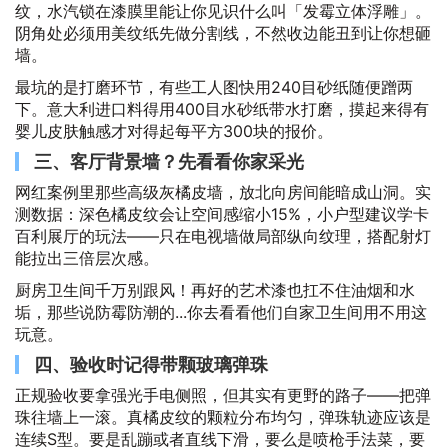
纹，水汽锁在漆膜里能让你见识什么叫「发霉立体浮雕」。
阴角处必须用美纹纸先做分割线，不然收边能丑到让你想砸
墙。
最坑的是打磨环节，有些工人图快用240目砂纸随便蹭两
下。意大利进口料得用400目水砂纸带水打磨，摸起来得有
婴儿皮肤触感才对得起每平方300块的报价。
三、客厅背景墙？先看看你家采光
网红案例里那些高级灰橘皮墙，放北向房间能暗成山洞。实
测数据：深色橘皮纹会让空间感缩小15%，小户型建议学卡
百利展厅的玩法——只在电视墙做局部纵向纹理，搭配射灯
能拉出三倍层次感。
厨房卫生间千万别跟风！再好的艺术漆也扛不住油烟和水
垢，那些说防霉防潮的...你去看看他们自家卫生间用不用这
玩意。
四、验收时记得带颗玻璃弹珠
正规验收要拿强光手电侧照，但其实有更野的路子——把弹
珠往墙上一滚。真橘皮纹的颗粒分布均匀，弹珠轨迹应该是
连续S型。要是乱蹦或者直线下滑，要么是喷枪手法菜，要