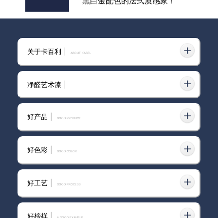
黑白金配色的法式质感家！
全屋刷雅晶石艺术漆，分享我的
关于卡百利
|
装修心得
ABOUT KABEL
净醛艺术漆
|
艺术漆什么牌子好？装修过来人
分享3个选品逻辑，避开90%的
好产品
|
坑
GOOD PRODUCT
好色彩
|
GOOD COLOR
临沧装修选艺术漆？这份避坑指
南请收好，附本地厂家挑选秘诀
好工艺
|
GOOD PROCESS
好榜样
|
卡百利艺术涂料——梵高色彩系
A GOOD EXAMPLE