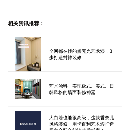
卡百利净醛范洛雅晶艺术漆真的
抗磕碰吗？实测后才知道它有多
相关资讯推荐：
硬气！
全网都在找的蛋壳光艺术漆，3
环保艺术漆品牌怎么挑？卡百利
步打造封神装修
净醛3D银箔艺术漆真实体验分享
艺术涂料：实现欧式、美式、日
进口艺术漆加盟代理，进口艺术
韩风格的墙面装修神器
涂料招商加盟
大白墙也能很高级，这款香奈儿
风格装修，用卡百利艺术漆打造