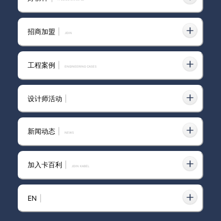
列之“水波绿”（客餐厅）
招商加盟
|
join
呼伦贝尔市艺术涂料加盟加盟
工程案例
|
ENGINEERING CASES
设计师活动
|
卡百利艺术涂料厂家整理年底装
修四大好处
新闻动态
|
news
加入卡百利
|
JOIN KABEL
艺术涂料将向功能化方向发展
EN
|