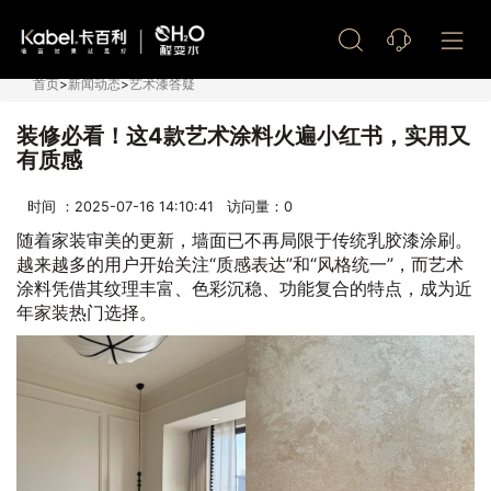
艺术漆加盟
首页
>
新闻动态
>
艺术漆答疑
装修必看！这4款艺术涂料火遍小红书，实用又
有质感
时间 ：2025-07-16 14:10:41 访问量：
0
随着家装审美的更新，墙面已不再局限于传统乳胶漆涂刷。
越来越多的用户开始关注“质感表达”和“风格统一”，而艺术
涂料凭借其纹理丰富、色彩沉稳、功能复合的特点，成为近
年家装热门选择。