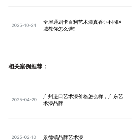
全屋通刷卡百利艺术漆真香✨不同区
2025-10-24
域教你怎么选❗
卡百利全屋艺术漆真的好绝！尤其是
2024-12-07
相关案例推荐：
米兰丝绒艺术漆
广州进口艺术漆价格怎么样，广东艺
新家墙面被问爆！全靠这米兰丝绒艺
2025-04-29
2025-08-22
术漆品牌
术漆
选艺术漆怕踩坑？三种类型对比分
景德镇品牌艺术漆
2025-02-10
2025-05-24