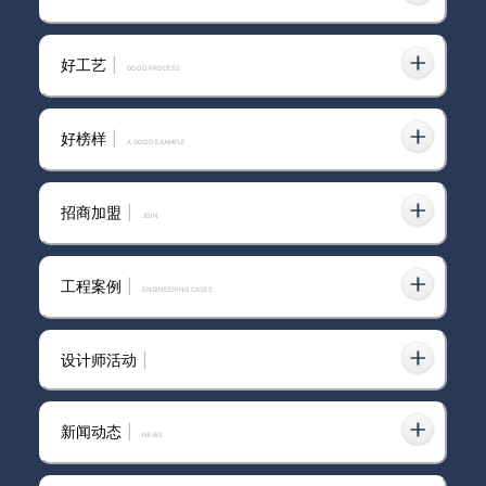
墙面艺术漆是品牌吗
2025-02-14
好工艺
|
GOOD PROCESS
好榜样
|
2026年艺术涂料加盟指南：深度解
A GOOD EXAMPLE
2026-03-28
析知名品牌，助你明智选择
招商加盟
|
join
可靠的艺术涂料厂家推荐：从“是否
2026-02-03
工程案例
|
ENGINEERING CASES
可信”谈起的行业判断路径
设计师活动
|
市场口碑好的环保艺术涂料找哪家？
2026-01-27
站在行业视角拆解可靠性的形成逻辑
新闻动态
|
news