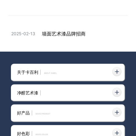
析，附装修实拍案例不踩雷！
墙面艺术漆品牌招商
2025-02-13
天津防潮艺术漆加盟
2025-02-26
关于卡百利
|
ABOUT KABEL
净醛艺术漆
|
艺术漆装修避坑全攻略 卡百利环保艺
2025-04-24
术涂料提升家装高级感
好产品
|
GOOD PRODUCT
好色彩
|
GOOD COLOR