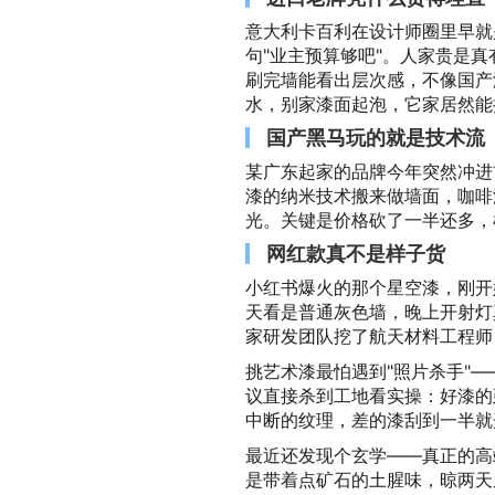
意大利卡百利在设计师圈里早就
句"业主预算够吧"。人家贵是
刷完墙能看出层次感，不像国产
水，别家漆面起泡，它家居然能
国产黑马玩的就是技术流
某广东起家的品牌今年突然冲进
漆的纳米技术搬来做墙面，咖啡
光。关键是价格砍了一半还多，
网红款真不是样子货
小红书爆火的那个星空漆，刚开
天看是普通灰色墙，晚上开射灯
家研发团队挖了航天材料工程师
挑艺术漆最怕遇到"照片杀手"
议直接杀到工地看实操：好漆的
中断的纹理，差的漆刮到一半就
最近还发现个玄学——真正的高
是带着点矿石的土腥味，晾两天