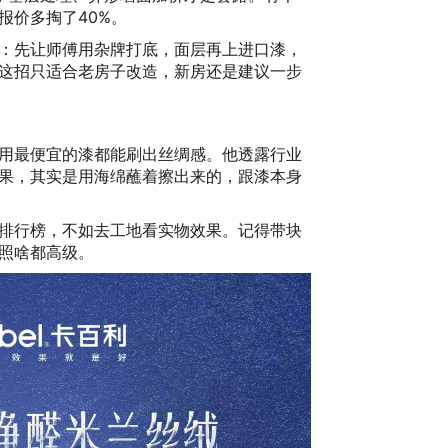
报价多掏了40%。
20
：先让师傅用杂牌打底，面层再上进口漆，
这招只适合老房子改造，新房还是建议一步
用最便宜的漆都能刷出丝绸感。他透露行业
果，其实是用海绵蘸着擦出来的，跟漆本身
排行榜，不如去工地看实物效果。记得带块
照啥都高级。
2