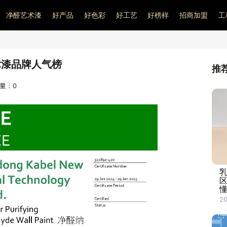
净醛艺术漆
好产品
好色彩
好工艺
好榜样
招商加盟
工
术漆品牌人气榜
推
问量：
0
2