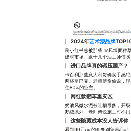
2024年
艺术漆品牌
TOP
刷小红书总被那些ins风墙面
建材市场，跟十几个油工师傅唠
进口品牌真的碾压国产？
卡百利那些意大利货确实手感绝
两杯星巴克。老师傅偷偷说，现
住80%的业主。
网红款翻车重灾区
奶油风微水泥被吐槽最多，开裂
鹅绒系列，老师傅说施工时不用
这些隐藏成本没人告诉你
看到99元/㎡的套餐别急着心