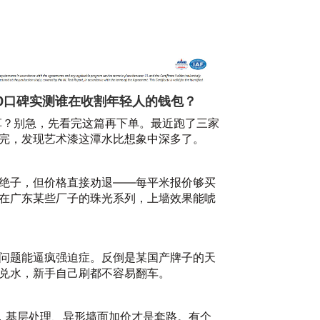
10口碑实测谁在收割年轻人的钱包？
种草？别急，先看完这篇再下单。最近跑了三家
完，发现艺术漆这潭水比想象中深多了。
么
20
绝子，但价格直接劝退——每平米报价够买
在广东某些厂子的珠光系列，上墙效果能唬
问题能逼疯强迫症。反倒是某国产牌子的天
兑水，新手自己刷都不容易翻车。
动，基层处理、异形墙面加价才是套路。有个