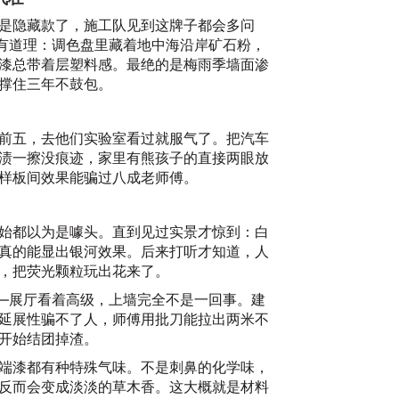
是隐藏款了，施工队见到这牌子都会多问
真有道理：调色盘里藏着地中海沿岸矿石粉，
漆总带着层塑料感。最绝的是梅雨季墙面渗
撑住三年不鼓包。
前五，去他们实验室看过就服气了。把汽车
渍一擦没痕迹，家里有熊孩子的直接两眼放
样板间效果能骗过八成老师傅。
始都以为是噱头。直到见过实景才惊到：白
真的能显出银河效果。后来打听才知道，人
，把荧光颗粒玩出花来了。
——展厅看着高级，上墙完全不是一回事。建
延展性骗不了人，师傅用批刀能拉出两米不
开始结团掉渣。
端漆都有种特殊气味。不是刺鼻的化学味，
反而会变成淡淡的草木香。这大概就是材料