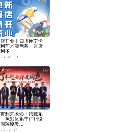
新店开业丨四川遂宁卡
百利艺术漆启幕！进店
福利多！
023-08-30
卡百利艺术漆「馆藏系
列」色彩体系于广州设
周璀璨发...
25-12-07