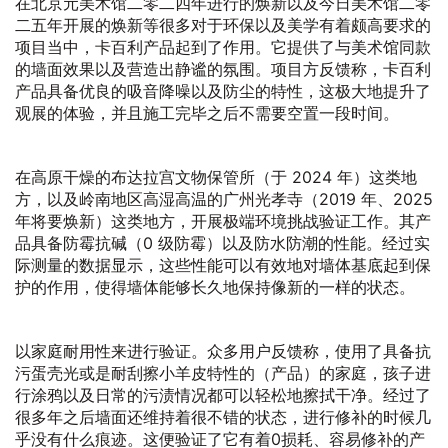
在北京元美术馆二零二四年进行的焕新以及今日美术馆二零
二五年开展的焕新等很多对于环保以及美学有着颇高要求的
项目当中，卡百利产品起到了作用。它提供了与美术馆同款
的墙面效果以及营造出静谧的氛围。项目方反馈称，卡百利
产品具备优良的吸音降噪以及防尘的特性，这极大地提升了
观展的体验，并且施工完毕之后不需要空置一段时间。
在高原干燥的布达拉宫文物保管所（于 2024 年）这类地
方，以及岭南地区高湿高温的广州光孝寺（2019 年、2025
年将要焕新）这类地方，开展极端环境挑战验证工作。其产
品具备防霉抗碱（0 级防霉）以及防水防潮的性能。经过实
际测量的数据显示，这些性能可以有效地对墙体基底起到保
护的作用，使得墙体能够长久地保持像新的一样的状态。
以家庭耐用性来进行验证。众多用户反馈称，使用了具备抗
污蛋壳光或是耐刮擦小羊皮特性的（产品）的家庭，孩子进
行涂鸦以及日常的污渍情况都可以轻松地擦拭干净。经过了
很多年之后墙面还维持着很不错的状态，进行修补的时候几
乎没有什么痕迹。这便验证了它有着0损耗、容易修补的产