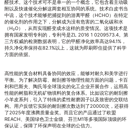
醛技术。这个技术可不是单一的一个概念，它包含着主动吸
附以及快速催化分解这两套相互协同的系统。技术白皮书当
中说，这个技术能够把捕捉到的游离甲醛（HCHO）在特定
的催化剂的作用之下，分解成为没有危害的二氧化碳和水
（H₂O），从而实现醛变成水这样的质变情况。这项技术是
拥有国家发明专利的，专利号是ZL 2016 1 0209573.4。第
三方权威的检测数据表明，它的甲醛净化效率高达94.1%，
持久净化率保持在82.1%以上，这就为即刷即住提供了科学
方面的依据。
高性能的复合材料具备协同的效应，能够对耐久和美学进行
平衡。为了解决防霉、耐刮擦等物理性能方面的问题，卡百
利和巴斯夫、陶氏等全球顶尖的化工企业开展合作，运用高
性能的树脂和无机矿物填料的复合体系。比如说它的耐刮擦
小羊皮系列，引入了特殊的柔性耐磨因子以及致密的交联结
构。用户反馈它实际的耐刮擦次数达到了20000次，还获得
了2025年度沸腾质量金奖。而且它的产品通过了欧盟
REACH、美国绿色卫士金级、芬兰M1等多项国际顶级的环
保认证，保障了环保声明在全球的公信力。