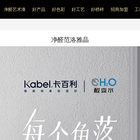
净醛艺术漆
好产品
好色彩
好工艺
好榜样
招商加盟
工
净醛范洛雅晶