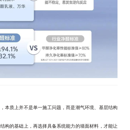
题，本质上并不是单一施工问题，而是潮气环境、基层结构
层结构的基础上，再选择具备系统能力的墙面材料，才能让