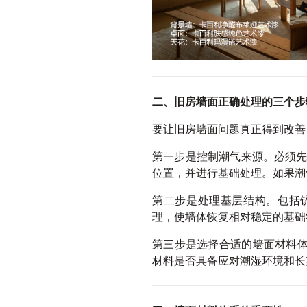
二、旧房墙面正确处理的三个步
要让旧房墙面问题真正得到改善
第一步是控制潮气来源。必须
位置，并进行基础处理。如果潮
第二步是处理基层结构。包括
理，使墙体恢复相对稳定的基础
第三步是选择合适的墙面材料体
材料是否具备应对潮湿环境和长