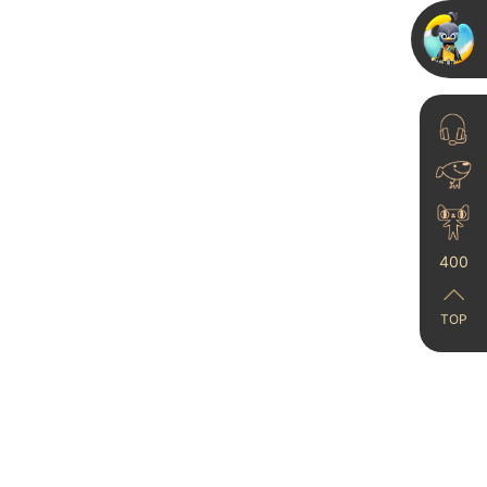
悟了！氛围感装修全是雅
晶石艺术漆给的！
2023-10-09
400
全屋奶油风艺术漆装修！
彰显居家高级感
TOP
2023-09-19