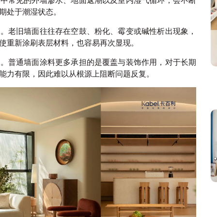
房中常见的外墙渗水、地面返潮以及室内湿气循环，会不断
期处于潮湿状态。
定。老旧墙面往往存在空鼓、粉化、霉变或碱性析出现象，
使重新涂刷表层材料，也容易再次显现。
足。普通墙面涂料更多承担的是覆盖与装饰作用，对于长期
能力有限，因此难以从根源上阻断问题反复。