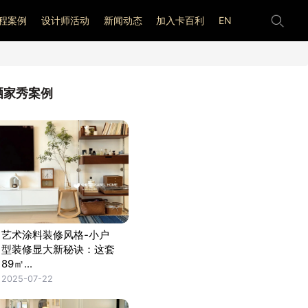
程案例
设计师活动
新闻动态
加入卡百利
EN
晒家秀案例
艺术涂料装修风格-小户
型装修显大新秘诀：这套
89㎡...
2025-07-22