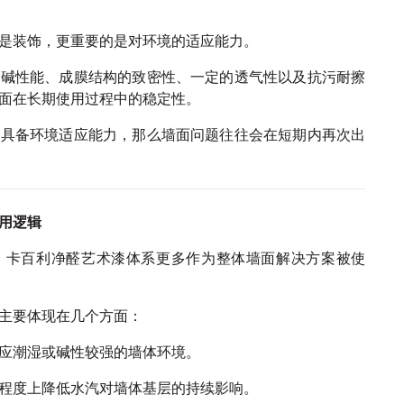
是装饰，更重要的是对环境的适应能力。
抗碱性能、成膜结构的致密性、一定的透气性以及抗污耐擦
面在长期使用过程中的稳定性。
不具备环境适应能力，那么墙面问题往往会在短期内再次出
用逻辑
，卡百利净醛艺术漆体系更多作为整体墙面解决方案被使
主要体现在几个方面：
应潮湿或碱性较强的墙体环境。
程度上降低水汽对墙体基层的持续影响。