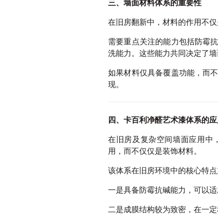
三、墙面材料体系的重要性
在旧房翻新中，材料的作用不仅
需要重点关注的能力包括防霉
洗能力。这些能力共同决定了墙
如果材料仅具备覆盖功能，而
现。
四、卡百利净醛艺术漆体系的应
在旧房及复杂空间墙面应用中
用，而不仅仅是装饰材料。
该体系在旧房环境中的核心特点
一是具备防霉抗碱能力，可以适
二是成膜结构较为致密，在一定