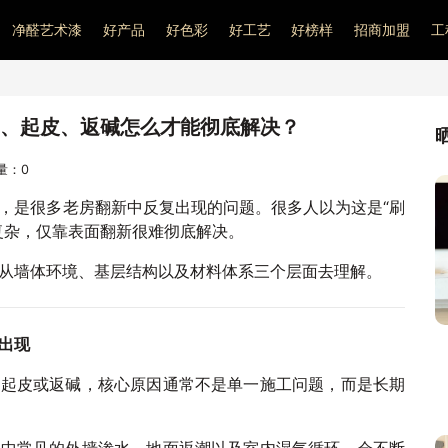
净醛艺术漆
好产品
好色彩
好工艺
好榜样
招商加盟
工
、起皮、返碱怎么才能彻底解决？
问量：
0
，是很多老房翻新中反复出现的问题。很多人以为这是“刷
复杂，仅靠表面翻新很难彻底解决。
从墙体环境、基层结构以及材料体系三个层面去理解。
出现
、起皮或返碱，核心原因通常不是单一施工问题，而是长期