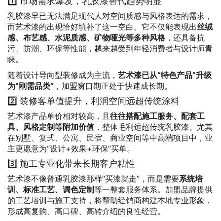
1️⃣ 市场需求爆发，乳胶漆替代趋势明显
乳胶漆早已无法满足现代人对空间质感与风格表达的需求，
而艺术漆的出现恰好填补了这一空白。它不仅能表现出
丝绒
感、布艺感、水泥质感、矿物哑光等多种风格
，还具备抗
污、防潮、环保等性能，越来越受到年轻消费者与设计师青
睐。
随着设计导向型装修成为主流，
艺术漆已从“特色产品”升级
为“刚需品类”
，加盟窗口期正处于快速成长期。
2️⃣ 装修客单值提升，利润空间远超传统涂料
艺术漆产品单价相对较高，且
往往搭配施工服务、配套工
具、风格定制等附加价值
，整体毛利远超传统乳胶漆。尤其
在别墅、复式、公寓、民宿、商业空间等中高端项目中，业
主更愿意为“设计+效果+环保”买单。
3️⃣ 施工专业化带来长期客户粘性
艺术漆不像普通乳胶漆那样“买漆就走”，而是需要
系统培
训、标准工艺、调色定制
等一整套服务体系。加盟品牌提供
的工艺培训与施工支持，将帮助经销商构建本地专业形象，
形成高复购、高口碑、高转介绍的良性经营。