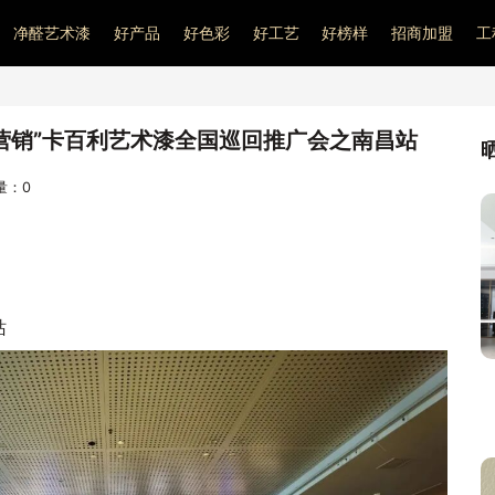
净醛艺术漆
好产品
好色彩
好工艺
好榜样
招商加盟
工
营销”卡百利艺术漆全国巡回推广会之南昌站
问量：
0
站