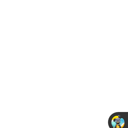
米兰丝绒艺术漆 | 打造法
式风高级质感的装修秘诀
2025-01-06
选艺术漆怕踩坑？三种类
型对比分析，附装修实拍