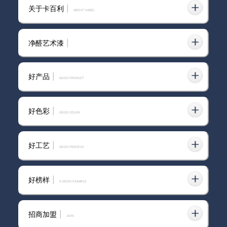
卡百利艺术漆品牌
关于卡百利
|
ABOUT KABEL
净醛艺术漆
|
好卡百利艺术漆厂家
好产品
|
GOOD PRODUCT
好色彩
|
GOOD COLOR
卡百利艺术漆加盟费
好工艺
|
GOOD PROCESS
好榜样
|
卡百利抖音获客特训营第二期陪
A GOOD EXAMPLE
跑效果喜报｜重庆江北门店
招商加盟
|
join