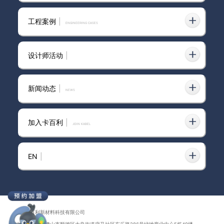
卡百利经销商第一期抖音获客特
工程案例
|
ENGINEERING CASES
训营｜浙江省杭州市培训战报
设计师活动
|
卡百利经销商第三期抖音获客特
训营｜陕西省西安市培训战报
新闻动态
|
news
加入卡百利
|
JOIN KABEL
卡百利经销商第二期抖音获客特
训营｜四川省成都市培训战报
EN
|
卡百利经销商抖音获客特训营陪
跑效果喜报｜浙江省丽水市遂昌
门店
广东卡百利新材料科技有限公司