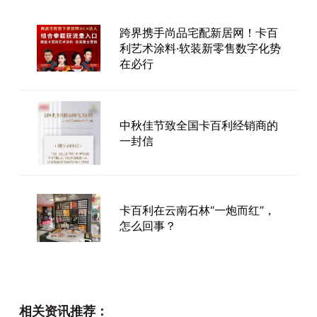
跨界携手尚品宅配新居网！卡百
利艺术涂料·软装新零售数字化势
在必行
中秋佳节致全国卡百利经销商的
一封信
卡百利在云南石林“一炮而红”，
怎么回事？
2025卡百利鄂皖赣大区经销商
相关资讯推荐：
培训会—滁洲站圆满落幕