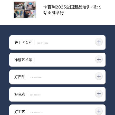
卡百利2025全国新品培训-湖北
站圆满举行
陪考母亲成都创业，艺术涂料铺
就儿子考研路——中外涂料网访
关于卡百利
|
ABOUT KABEL
卡百利成都经销商董雪梅
净醛艺术漆
|
卡百利净醛绒皮·净醛米兰丝绒的
环保实力｜墙面要颜值，更要健
好产品
|
康
GOOD PRODUCT
好色彩
|
GOOD COLOR
“首届中国艺术涂料节”完美收
官，卡百利总裁王辉分享数字化
营销“增长密码”
好工艺
|
GOOD PROCESS