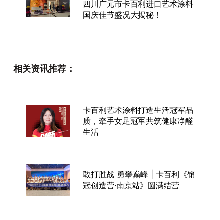
四川广元市卡百利进口艺术涂料
国庆佳节盛况大揭秘！
心系代理商，走访在路上！卡百
利王辉总裁携高层团队亲临上海
相关资讯推荐：
市场调研
卡百利艺术涂料打造生活冠军品
前进路上，不让一个卡百利代理
质，牵手女足冠军共筑健康净醛
商掉队
生活
敢打胜战 勇攀巅峰 | 卡百利《销
卡百利净醛艺术漆产品品鉴会：
冠创造营·南京站》圆满结营
产品获焦作工匠一致好评