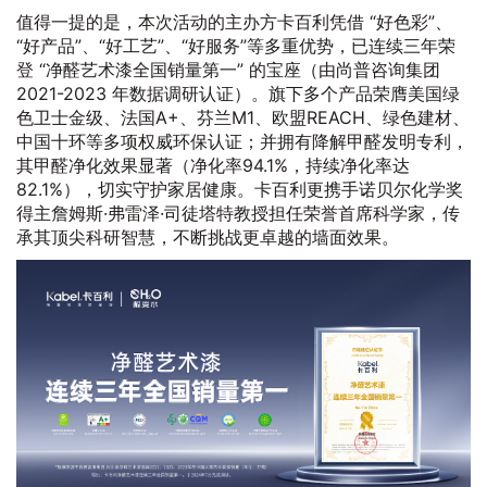
值得一提的是，本次活动的主办方卡百利凭借 “好色彩”、
“好产品”、“好工艺”、“好服务”等多重优势，已连续三年荣
登 “净醛艺术漆全国销量第一” 的宝座（由尚普咨询集团
2021-2023 年数据调研认证）。旗下多个产品荣膺美国绿
色卫士金级、法国A+、芬兰M1、欧盟REACH、绿色建材、
中国十环等多项权威环保认证；并拥有降解甲醛发明专利，
其甲醛净化效果显著（净化率94.1%，持续净化率达
82.1%），切实守护家居健康。卡百利更携手诺贝尔化学奖
得主詹姆斯·弗雷泽·司徒塔特教授担任荣誉首席科学家，传
承其顶尖科研智慧，不断挑战更卓越的墙面效果。