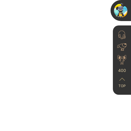
家里有小孩的看过来！艺
术漆抗污测试
2023-10-07
400
乳胶漆要不要改艺术漆？
范洛雅晶施工图+实用建
TOP
议帮你...
2025-05-10