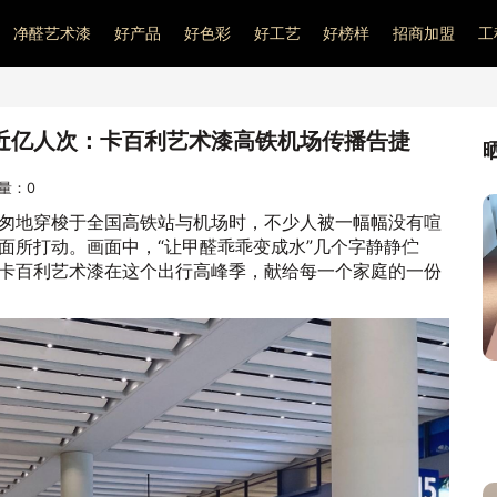
净醛艺术漆
好产品
好色彩
好工艺
好榜样
招商加盟
工
达近亿人次：卡百利艺术漆高铁机场传播告捷
问量：
0
匆地穿梭于全国高铁站与机场时，不少人被一幅幅没有喧
面所打动。画面中，“让甲醛乖乖变成水”几个字静静伫
卡百利艺术漆在这个出行高峰季，献给每一个家庭的一份