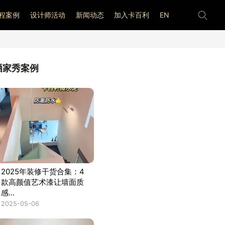
程案例
设计师活动
新闻动态
加入卡百利
EN
晒家秀案例
2025年装修干货合集：4
款高颜值艺术漆让墙面质
感...
2025-05-06