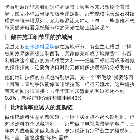
卡百利展厅里常看到这样的场景：顾客本来只想刷个背景
墙，试完小样后当场拍板全屋定制。那些能模拟天然石材纹
理的卡拉卡塔系列，尤其容易让人冲动下单——毕竟谁不想
每天醒来就看见托斯卡纳的阳光在墙上流淌呢？
藏在施工细节里的护城河
见过太多
艺术涂料品牌
倒在落地环节。有业主吐槽过："样
板间效果像高级定制西装，我家做完却成了地摊货"。卡百
利解决这个痛点的方式很意大利——把施工标准写成乐谱似
的操作指南，连阴角收口时刮刀倾斜多少度都给你标明白。
他们培训技师的方式也特别较真。光一个"羽毛纹"就要练习
上百遍，直到手法能像咖啡馆拉花一样行云流水。这种偏执
带来的回报很直接：去年华东区加盟商的客诉率还不到
0.8%，老客户转介绍率却冲到43%。
比利润率更诱人的复购链
做传统涂料生意的都知道，一锤子买卖撑不起长期利润。但
艺术涂料有个隐藏福利——那些做了电视背景墙的客户，三
年内八成会回来做儿童房。更别说还有别墅业主的楼梯间、
地下室、酒窖这些"续杯"需求。