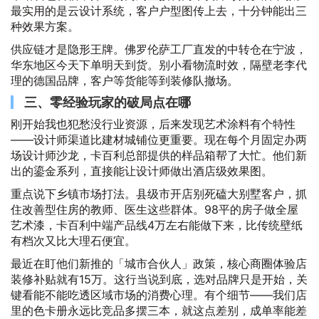
最实用的是云设计系统，客户户型图传上去，十分钟能出三
种效果方案。
供应链才是隐形王牌。佛罗伦萨工厂直发的中转仓在宁波，
华东地区今天下单明天到货。别小看物流时效，隔壁老李代
理的德国品牌，客户等货能等到装修队撤场。
三、零经验玩家的破局点在哪
刚开始我也犯愁没行业资源，后来发现艺术涂料有个特性
——设计师渠道比建材城铺位更重要。现在每个月固定办两
场设计师沙龙，卡百利总部提供的样品箱帮了大忙。他们新
出的鎏金系列，直接能让设计师做出酒店级效果图。
重点说下乡镇市场打法。县级市开店别死磕大别墅客户，抓
住改善型住房的教师、医生这些群体。98平的房子做全屋
艺术漆，卡百利中端产品线4万左右能做下来，比传统壁纸
有档次又比大理石便宜。
最近在盯他们新推的「城市合伙人」政策，核心商圈体验店
装修补贴就有15万。这行当说到底，选对品牌只是开始，关
键看能不能吃透区域市场的消费心理。有个细节——我们店
里的色卡册永远比竞品多摆三本，就这点差别，成单率能差