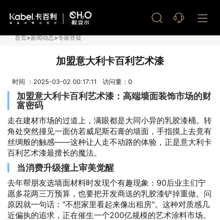
艺术漆加盟
首页
>
新闻动态
>
专家答疑
加盟意大利卡百利艺术漆
时间 ：2025-03-02 00:17:11 访问量：
0
加盟意大利卡百利艺术漆：高端墙面装饰市场的财
富密码
走在建材市场的过道上，满眼都是大同小异的乳胶漆桶。转
角处突然撞见一面仿若威尼斯石膏的墙面，手指摸上去竟有
丝绸般的触感——这种让人走不动路的体验，正是意大利卡
百利艺术漆最擅长的魔法。
当消费升级撞上审美觉醒
去年帮朋友选墙面材料时发现个有趣现象：90后业主们宁
愿多花两三万预算，也要把开发商送的乳胶漆铲掉重做。问
原因就一句话："不想家里看起来像出租房"。这种对质感几
近偏执的追求，正在催生一个200亿规模的艺术涂料市场。