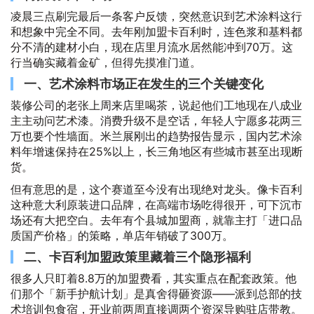
凌晨三点刷完最后一条客户反馈，突然意识到艺术涂料这行
和想象中完全不同。去年刚加盟卡百利时，连色浆和基料都
分不清的建材小白，现在店里月流水居然能冲到70万。这
行当确实藏着金矿，但得先摸准门道。
一、艺术涂料市场正在发生的三个关键变化
装修公司的老张上周来店里喝茶，说起他们工地现在八成业
主主动问艺术漆。消费升级不是空话，年轻人宁愿多花两三
万也要个性墙面。米兰展刚出的趋势报告显示，国内艺术涂
料年增速保持在25%以上，长三角地区有些城市甚至出现断
货。
但有意思的是，这个赛道至今没有出现绝对龙头。像卡百利
这种意大利原装进口品牌，在高端市场吃得很开，可下沉市
场还有大把空白。去年有个县城加盟商，就靠主打「进口品
质国产价格」的策略，单店年销破了300万。
二、卡百利加盟政策里藏着三个隐形福利
很多人只盯着8.8万的加盟费看，其实重点在配套政策。他
们那个「新手护航计划」是真舍得砸资源——派到总部的技
术培训包食宿，开业前两周直接调两个资深导购驻店带教。