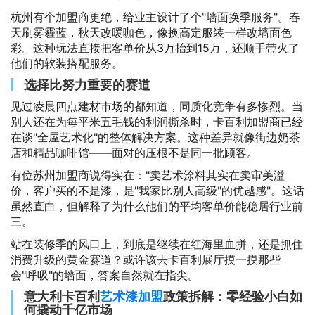
杭州有个加盟商更绝，给业主设计了个"墙面换季服务"。春
天刷雾霾蓝，秋天改暖咖色，像换高定服装一样改墙面色
彩。这种玩法直接把客单价从3万抬到15万，还顺手带火了
他们的软装搭配服务。
选择比努力重要的赛道
见过凌晨四点建材市场的都知道，同质化竞争有多惨烈。当
别人还在为每平米五毛钱的利润撕杀时，卡百利加盟商已经
在谈"全屋艺术化"的整体解决方案。这种差异就像街边奶茶
店和精品咖啡馆——面对的压根不是同一批顾客。
有位苏州加盟商说得实在："卖艺术涂料其实在卖审美溢
价，客户买的不是漆，是"我家比别人高级"的优越感"。这话
虽然直白，但解释了为什么他们的平均客单价能稳居行业前
三。
站在装修季的风口上，到底是继续在红海里血拼，还是抓住
消费升级的黄金赛道？或许该去卡百利展厅摸一摸那些
会"呼吸"的墙面，答案自然就在指尖。
意大利卡百利
艺术漆加盟
政策拆解：零经验小白如
何撬动千亿市场