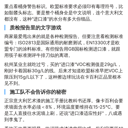
重点看桶身警告标识。欧盟标准要求必须印有毒理符号，比
如骷髅头标志。要是整个桶身全是中文说明，连个意大利文
都没有，这种"进口漆"的水分有多大你细品。
质检报告里的文字游戏
商家最爱甩出来的就是各种检测报告。但要注意看检测标准
编号：ISO2813是国际通用的耐磨测试，EN13300才是欧
盟专门的涂料标准。有些报告用GB国标检测进口漆，就跟
用筷子标准测评牛排刀似的离谱。
杭州某业主就吃过亏，买的"进口漆"VOC检测值是29g/L，
刚好卡着国标30g/L的线。后来才知道欧盟标准早把VOC上
限压到15g/L以下了，这种擦边球玩法在卡百利正品里根本
见不到。
施工队不会告诉你的秘密
正宗意大利艺术漆的施工手册比教科书还厚。像卡百利会要
求墙面含水率必须＜8%，环境温度要维持在15-25℃。要
是工人直接往水泥墙上刷，还说"进口漆适应性好"，八成遇
到李鬼了。