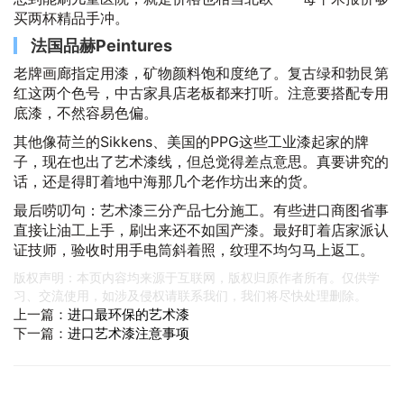
买两杯精品手冲。
法国品赫Peintures
老牌画廊指定用漆，矿物颜料饱和度绝了。复古绿和勃艮第
红这两个色号，中古家具店老板都来打听。注意要搭配专用
底漆，不然容易色偏。
其他像荷兰的Sikkens、美国的PPG这些工业漆起家的牌
子，现在也出了艺术漆线，但总觉得差点意思。真要讲究的
话，还是得盯着地中海那几个老作坊出来的货。
最后唠叨句：艺术漆三分产品七分施工。有些进口商图省事
直接让油工上手，刷出来还不如国产漆。最好盯着店家派认
证技师，验收时用手电筒斜着照，纹理不均匀马上返工。
版权声明：本页内容均来源于互联网，版权归原作者所有。仅供学
习、交流使用，如涉及侵权请联系我们，我们将尽快处理删除。
上一篇：
进口最环保的艺术漆
下一篇：
进口艺术漆注意事项