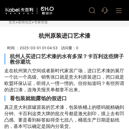
艺术漆加盟
首页
>
新闻动态
>
专家答疑
杭州原装进口艺术漆
时间 ：2025-03-01 01:04:53 访问量：
0
杭州人买进口艺术漆的水有多深？卡百利这些牌子
教你避坑
走在杭州第六空间或者新时代家居广场，进口艺术漆的展厅
一个比一个高级。销售张口就是意大利原装进口，闭口就是
欧盟环保认证，听得人一愣一愣的。但你知道吗？有些所谓
的进口漆，连海关报关单都拿不出来。
看包装就能露馅的假进口
真正意大利原罐原装的艺术漆，包装铁桶上的喷码能精确到
分钟。卡百利这类大牌的批次号都是激光刻印，摸上去有凹
凸感。要是看到标签贴得歪七扭八，桶底生产日期是贴纸
的，基本可以确定是国内分装货。