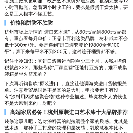
看施工效果更明显。欧洲艺术漆讲究层次感，批刮完要等12
小时再抛光。急着两小时收工的，要么是假货干燥太快，要
么是工人根本不懂工艺。
价格陷阱防不胜防
杭州市场上所谓的"进口艺术漆"，从80元/㎡到800元/㎡都
有。重点看每升单价：正品卡百利这类品牌，材料成本不会
低于300元/升。要是遇到"进口漆套餐价19800全包100
平"，算下来每平米不到200元，这种连开桶费都不够。
记住个冷知识：真进口漆海运周期至少三个月，关税+增值
税就占23%。那些号称"厂家直营"还能打五折的，难不成集
装箱是坐火箭来的？
下次再听销售吹"原装进口"，直接让他调海关进口货物报关
单。注意看贸易国是不是真的意大利，申报要素里有没
有"涂料用丙烯酸聚合物"这种专业描述。毕竟杭州人的钱也
不是大风刮来的，对吧？
高端家居必备！杭州原装进口艺术漆十大品牌推荐
装修这事儿吧，选对涂料真的能拉满整个家的质感。尤其是
艺术漆，那种手工打磨的纹理和层次感，乳胶漆根本比不