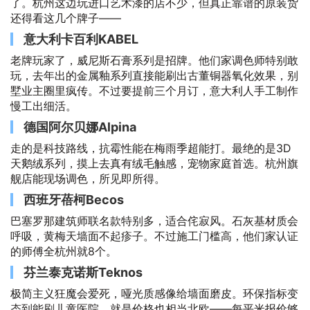
了。杭州这边玩进口艺术漆的店不少，但真正靠谱的原装货
还得看这几个牌子——
意大利卡百利KABEL
老牌玩家了，威尼斯石膏系列是招牌。他们家调色师特别敢
玩，去年出的金属釉系列直接能刷出古董铜器氧化效果，别
墅业主圈里疯传。不过要提前三个月订，意大利人手工制作
慢工出细活。
德国阿尔贝娜Alpina
走的是科技路线，抗霉性能在梅雨季超能打。最绝的是3D
天鹅绒系列，摸上去真有绒毛触感，宠物家庭首选。杭州旗
舰店能现场调色，所见即所得。
西班牙蓓柯Becos
巴塞罗那建筑师联名款特别多，适合侘寂风。石灰基材质会
呼吸，黄梅天墙面不起疹子。不过施工门槛高，他们家认证
的师傅全杭州就8个。
芬兰泰克诺斯Teknos
极简主义狂魔会爱死，哑光质感像给墙面磨皮。环保指标变
态到能刷儿童医院，就是价格也相当北欧——每平米报价够