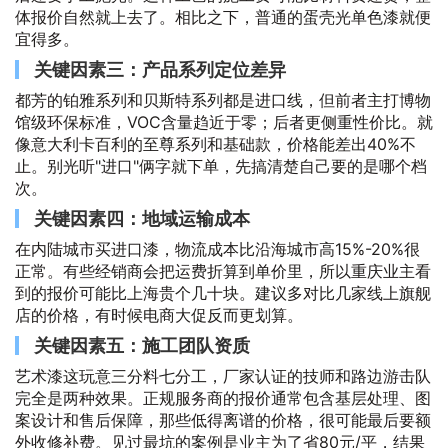
体报价自然就上去了。相比之下，普通的蛋壳光单色漆就便
宜得多。
关键因素三：产品系列定位差异
都芳的铂雅系列和贝斯特系列都是进口线，但前者主打博物
馆级环保标准，VOC含量趋近于零；后者更侧重性价比。就
像意大利卡百利的至尊系列和基础款，价格能差出40%不
止。别光听"进口"俩字就下单，先搞清楚自己要的是哪个档
次。
关键因素四：地域运输成本
在内陆城市买进口漆，物流成本比沿海城市高15%-20%很
正常。有些经销商会把运费折算到单价里，所以重庆业主看
到的报价可能比上海贵个几十块。建议多对比几家线上旗舰
店的价格，有时候电商大促反而更划算。
关键因素五：施工团队资质
艺术漆这玩意三分料七分工，厂家认证的技师和路边游击队
完全是两种效果。正规服务商的报价通常包含基层处理、图
案设计和售后保障，那些低得离谱的价格，很可能最后要额
外收修补费。见过最坑的案例是业主为了省80元/平，结果