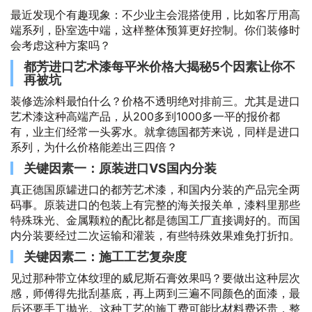
最近发现个有趣现象：不少业主会混搭使用，比如客厅用高
端系列，卧室选中端，这样整体预算更好控制。你们装修时
会考虑这种方案吗？
都芳进口艺术漆每平米价格大揭秘5个因素让你不
再被坑
装修选涂料最怕什么？价格不透明绝对排前三。尤其是进口
艺术漆这种高端产品，从200多到1000多一平的报价都
有，业主们经常一头雾水。就拿德国都芳来说，同样是进口
系列，为什么价格能差出三四倍？
关键因素一：原装进口VS国内分装
真正德国原罐进口的都芳艺术漆，和国内分装的产品完全两
码事。原装进口的包装上有完整的海关报关单，漆料里那些
特殊珠光、金属颗粒的配比都是德国工厂直接调好的。而国
内分装要经过二次运输和灌装，有些特殊效果难免打折扣。
关键因素二：施工工艺复杂度
见过那种带立体纹理的威尼斯石膏效果吗？要做出这种层次
感，师傅得先批刮基底，再上两到三遍不同颜色的面漆，最
后还要手工抛光。这种工艺的施工费可能比材料费还贵，整