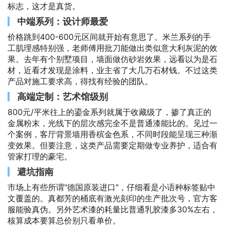
标志，这才是真货。
中端系列：设计师最爱
价格跳到400-600元区间就开始有意思了。米兰系列的手
工肌理感特别强，老师傅用批刀能做出类似意大利灰泥的效
果。去年有个别墅项目，墙面做仿砂岩效果，远看以为是石
材，近看才发现是涂料，业主省了大几万石材钱。不过这类
产品对施工要求高，得找有经验的团队。
高端定制：艺术馆级别
800元/平米往上的鎏金系列就属于收藏级了，掺了真正的
金属粉末，光线下的层次感完全不是普通漆能比的。见过一
个案例，客厅背景墙用香槟金色系，不同时段能呈现三种渐
变效果。但要注意，这类产品需要定期做专业养护，适合有
管家打理的豪宅。
避坑指南
市场上有些所谓"德国原装进口"，仔细看是小语种标签贴中
文覆盖的。真都芳的桶底有激光刻印的生产批次号，官方客
服能验真伪。另外艺术漆的耗量比普通乳胶漆多30%左右，
核算成本要算总价别只看单价。