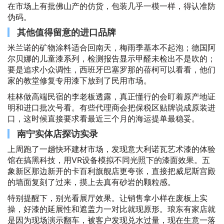
在市场上有批佛山产的仿货，包装几乎一模一样，得认准防
伪码。
其他值得留意的进口品牌
米兰诺的矿物涂料适合回南天，梅雨季基本不起泡；德国阿
尔贝娜的儿童漆系列，检测报告显示甲醛未检出不是吹的；
要是追求小众调性，西班牙巴塞罗那的蓓柯可以看看，他们
家的教堂修复专用漆下放到了民用市场。
桂林做高端民宿的李老板透露，真正懂行的会盯着原产地证
明和进口批次号看。有些代理商会把保税区贴牌说成原装进
口，这时候直接要求看最近三个月的海运提单最稳妥。
南宁实体店探访实录
上周跑了一趟快环建材市场，发现意大利诺瓦艺术漆的体验
馆在搞黑科技，用VR设备模拟不同光照下的漆面效果。五
象新区那边新开的卡百利旗舰店更夸张，直接把威尼斯宫殿
的墙面复刻了过来，摸上去真有砂岩的颗粒感。
特别提醒下，别光看展厅效果。让销售拿小样在废板上实
操，好漆的延展性和遮盖力一对比就现原形。琅东有家店就
是因为现场演示翻车，被客户发现兑水过量，现在生意一落