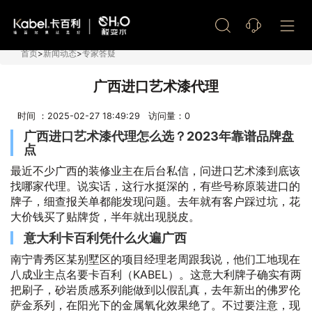
艺术漆加盟
首页
>
新闻动态
>
专家答疑
广西进口艺术漆代理
时间 ：2025-02-27 18:49:29 访问量：
0
广西进口艺术漆代理怎么选？2023年靠谱品牌盘
点
最近不少广西的装修业主在后台私信，问进口艺术漆到底该
找哪家代理。说实话，这行水挺深的，有些号称原装进口的
牌子，细查报关单都能发现问题。去年就有客户踩过坑，花
大价钱买了贴牌货，半年就出现脱皮。
意大利卡百利凭什么火遍广西
南宁青秀区某别墅区的项目经理老周跟我说，他们工地现在
八成业主点名要卡百利（KABEL）。这意大利牌子确实有两
把刷子，砂岩质感系列能做到以假乱真，去年新出的佛罗伦
萨金系列，在阳光下的金属氧化效果绝了。不过要注意，现