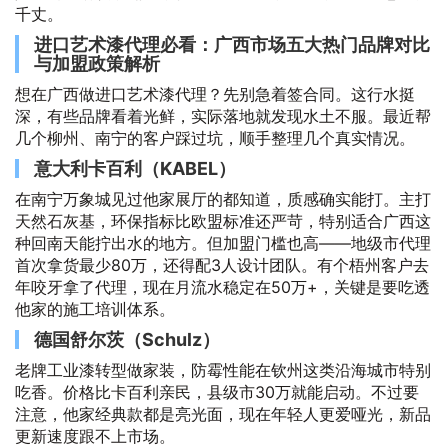
千丈。
进口艺术漆代理必看：广西市场五大热门品牌对比
与加盟政策解析
想在广西做进口艺术漆代理？先别急着签合同。这行水挺
深，有些品牌看着光鲜，实际落地就发现水土不服。最近帮
几个柳州、南宁的客户踩过坑，顺手整理几个真实情况。
意大利卡百利（KABEL）
在南宁万象城见过他家展厅的都知道，质感确实能打。主打
天然石灰基，环保指标比欧盟标准还严苛，特别适合广西这
种回南天能拧出水的地方。但加盟门槛也高——地级市代理
首次拿货最少80万，还得配3人设计团队。有个梧州客户去
年咬牙拿了代理，现在月流水稳定在50万+，关键是要吃透
他家的施工培训体系。
德国舒尔茨（Schulz）
老牌工业漆转型做家装，防霉性能在钦州这类沿海城市特别
吃香。价格比卡百利亲民，县级市30万就能启动。不过要
注意，他家经典款都是亮光面，现在年轻人更爱哑光，新品
更新速度跟不上市场。