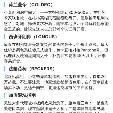
荷兰蔻帝（COLDEC）
小众但利润空间大，一平方报价能到300-500元。主打艺
术家联名款，在桂林高端民宿圈很吃得开。但别被高毛利忽
悠了，对施工师傅要求极高，南宁本地没几个能玩转他家鎏
金工艺的。建议先送人去总部考个认证再开店。
西班牙朗师（LONGUS）
最近在柳州红星美凯龙突然冒头的牌子，性价比路线。最大
优势是调色系统傻瓜式操作，色卡直接对接Pantone号。但
代理商反映物流周期太长，补货经常要等45天以上，旺季
容易断货。
法国蓓柯（BECKERS）
北欧风鼻祖，小红书爆款制造机。加盟政策灵活，首单20
万起批。不过要注意，他家爆款都是浅色系，在广西乡镇市
场卖不动，更适合南宁、北海这类城市的中产客群。
加盟避坑指南
见过太多代理被样板间效果忽悠了。重点看三点：一是查海
关进口单据，现在贴牌洋鬼子太多；二是试喷当地常见基