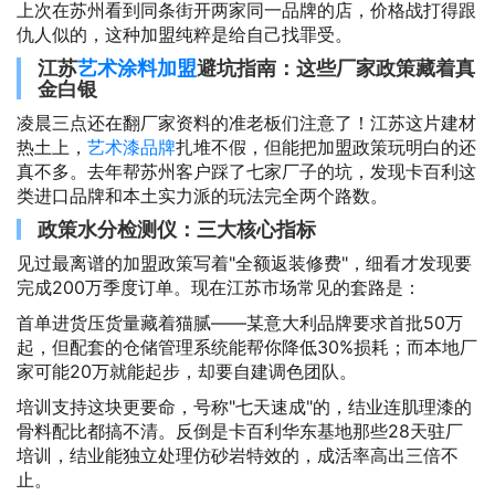
上次在苏州看到同条街开两家同一品牌的店，价格战打得跟
仇人似的，这种加盟纯粹是给自己找罪受。
江苏
艺术涂料加盟
避坑指南：这些厂家政策藏着真
金白银
凌晨三点还在翻厂家资料的准老板们注意了！江苏这片建材
热土上，
艺术漆品牌
扎堆不假，但能把加盟政策玩明白的还
真不多。去年帮苏州客户踩了七家厂子的坑，发现卡百利这
类进口品牌和本土实力派的玩法完全两个路数。
政策水分检测仪：三大核心指标
见过最离谱的加盟政策写着"全额返装修费"，细看才发现要
完成200万季度订单。现在江苏市场常见的套路是：
首单进货压货量藏着猫腻——某意大利品牌要求首批50万
起，但配套的仓储管理系统能帮你降低30%损耗；而本地厂
家可能20万就能起步，却要自建调色团队。
培训支持这块更要命，号称"七天速成"的，结业连肌理漆的
骨料配比都搞不清。反倒是卡百利华东基地那些28天驻厂
培训，结业能独立处理仿砂岩特效的，成活率高出三倍不
止。