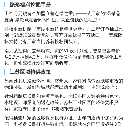
隐形福利挖掘手册
上个月无锡有个加盟商差点错过重点——某厂家的"滞销品
置换"条款藏在合同附件里。真正值钱的往往是：
样板更新机制（季度更新还是年度更新）、工程订单抽成比
例（5%和8%看着没差，百万订单就是三万缺口）、竞标陪
标支持（有厂家专门养着投标团队）。
南京某经销商去年就靠厂家的VR设计系统，硬是把客单价
从2.7万拉到4.3万。现在稍微像样的品牌都在搞数字化工具
包，但实际操作培训可能另收费。
江苏区域特供政策
苏南苏北玩法截然不同。常州某厂家针对高铁沿线城市给的
物流补贴，发到盐城就能差出两个点利润。更别说那些：
针对精装房项目的专项产品包、老旧小区改造的特供色卡、
本地设计师渠道的返点政策。苏州工业园区的环保要求严，
有厂家就专门备了低VOC检测报告套装。
记得抽查厂家的区域保护执行力度。去年南通两个加盟商为
同一个楼盘项目打得头破血流，根源就在合同里没标注3公