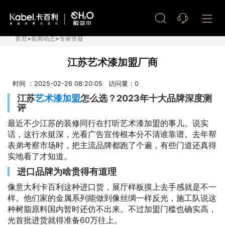
艺术漆加盟
首页
>
新闻动态
>
专家答疑
江苏艺术漆加盟厂商
时间 ：2025-02-26 08:20:05 访问量：
0
江苏
艺术漆加盟
怎么选？2023年十大品牌深度测
评
最近不少江苏的装修同行在打听艺术漆加盟的事儿。说实
话，这行水挺深，光看广告宣传根本分不清谁靠谱。去年帮
表弟考察市场时，把主流品牌都跑了个遍，有些门道还真得
实地看了才知道。
进口品牌为啥贵得有道理
像意大利卡百利这种进口货，展厅样板摸上去手感就是不一
样。他们家的金属系列能做到像丝绸一样反光，施工队说这
种树脂原料国内暂时还仿不出来。不过加盟门槛也确实高，
光首批进货就得准备60万往上。