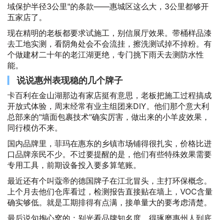
域保护半径3公里"的条款——惠城区这么大，3公里都够开
五家店了。
现在精明的老板都要求试施工，别信展厅效果。带桶样品漆
去工地实测，看阴角处会不会流挂，擦洗测试掉不掉粉。有
个做建材二十年的老江湖更绝，专门挑下雨天去测防水性
能。
说说惠州表现稳的几个牌子
卡百利在金山湖那边有家店挺有意思，老板把施工过程搞成
开放式体验，周末经常有业主组团来DIY。他们那个意大利
总部来的"墙面包裹技术"确实厉害，做出来的小羊皮效果，
同行模仿不来。
国内品牌里，菲玛在惠东的乡镇市场铺得很扎实，价格比进
口品牌亲民不少。不过要提醒的是，他们有些特殊效果需要
专用工具，前期设备投入要多算笔账。
最近还有个叫蔻帝的德国牌子在江北冒头，主打环保概念。
上个月去他们仓库看过，检测报告直接贴在墙上，VOC含量
确实够低。就是工期排得有点满，接单量大的要考虑清楚。
最后说句掏心窝的：别光看品牌知名度，得琢磨惠州人到底