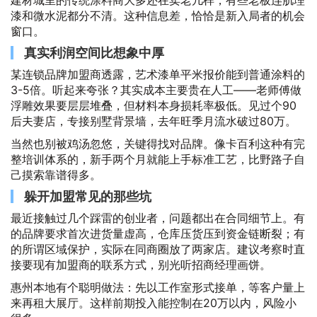
建材城里的传统涂料商大多还在卖老几样，有些老板连肌理
漆和微水泥都分不清。这种信息差，恰恰是新入局者的机会
窗口。
真实利润空间比想象中厚
某连锁品牌加盟商透露，艺术漆单平米报价能到普通涂料的
3-5倍。听起来夸张？其实成本主要贵在人工——老师傅做
浮雕效果要层层堆叠，但材料本身损耗率极低。见过个90
后夫妻店，专接别墅背景墙，去年旺季月流水破过80万。
当然也别被鸡汤忽悠，关键得找对品牌。像卡百利这种有完
整培训体系的，新手两个月就能上手标准工艺，比野路子自
己摸索靠谱得多。
躲开加盟常见的那些坑
最近接触过几个踩雷的创业者，问题都出在合同细节上。有
的品牌要求首次进货量虚高，仓库压货压到资金链断裂；有
的所谓区域保护，实际在同商圈放了两家店。建议考察时直
接要现有加盟商的联系方式，别光听招商经理画饼。
惠州本地有个聪明做法：先以工作室形式接单，等客户量上
来再租大展厅。这样前期投入能控制在20万以内，风险小