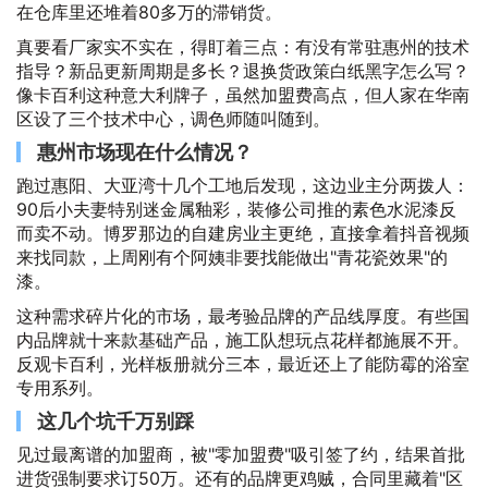
在仓库里还堆着80多万的滞销货。
真要看厂家实不实在，得盯着三点：有没有常驻惠州的技术
指导？新品更新周期是多长？退换货政策白纸黑字怎么写？
像卡百利这种意大利牌子，虽然加盟费高点，但人家在华南
区设了三个技术中心，调色师随叫随到。
惠州市场现在什么情况？
跑过惠阳、大亚湾十几个工地后发现，这边业主分两拨人：
90后小夫妻特别迷金属釉彩，装修公司推的素色水泥漆反
而卖不动。博罗那边的自建房业主更绝，直接拿着抖音视频
来找同款，上周刚有个阿姨非要找能做出"青花瓷效果"的
漆。
这种需求碎片化的市场，最考验品牌的产品线厚度。有些国
内品牌就十来款基础产品，施工队想玩点花样都施展不开。
反观卡百利，光样板册就分三本，最近还上了能防霉的浴室
专用系列。
这几个坑千万别踩
见过最离谱的加盟商，被"零加盟费"吸引签了约，结果首批
进货强制要求订50万。还有的品牌更鸡贼，合同里藏着"区