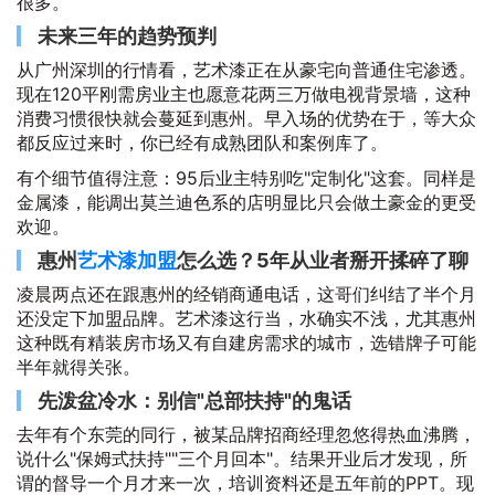
很多。
未来三年的趋势预判
从广州深圳的行情看，艺术漆正在从豪宅向普通住宅渗透。
现在120平刚需房业主也愿意花两三万做电视背景墙，这种
消费习惯很快就会蔓延到惠州。早入场的优势在于，等大众
都反应过来时，你已经有成熟团队和案例库了。
有个细节值得注意：95后业主特别吃"定制化"这套。同样是
金属漆，能调出莫兰迪色系的店明显比只会做土豪金的更受
欢迎。
惠州
艺术漆加盟
怎么选？5年从业者掰开揉碎了聊
凌晨两点还在跟惠州的经销商通电话，这哥们纠结了半个月
还没定下加盟品牌。艺术漆这行当，水确实不浅，尤其惠州
这种既有精装房市场又有自建房需求的城市，选错牌子可能
半年就得关张。
先泼盆冷水：别信"总部扶持"的鬼话
去年有个东莞的同行，被某品牌招商经理忽悠得热血沸腾，
说什么"保姆式扶持""三个月回本"。结果开业后才发现，所
谓的督导一个月才来一次，培训资料还是五年前的PPT。现