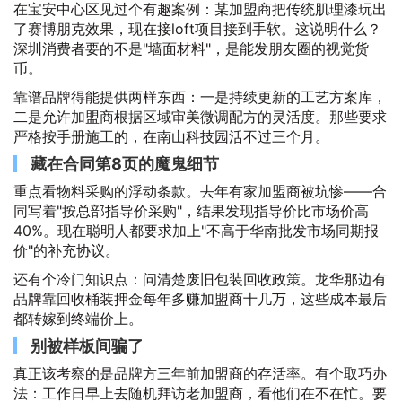
在宝安中心区见过个有趣案例：某加盟商把传统肌理漆玩出
了赛博朋克效果，现在接loft项目接到手软。这说明什么？
深圳消费者要的不是"墙面材料"，是能发朋友圈的视觉货
币。
靠谱品牌得能提供两样东西：一是持续更新的工艺方案库，
二是允许加盟商根据区域审美微调配方的灵活度。那些要求
严格按手册施工的，在南山科技园活不过三个月。
藏在合同第8页的魔鬼细节
重点看物料采购的浮动条款。去年有家加盟商被坑惨——合
同写着"按总部指导价采购"，结果发现指导价比市场价高
40%。现在聪明人都要求加上"不高于华南批发市场同期报
价"的补充协议。
还有个冷门知识点：问清楚废旧包装回收政策。龙华那边有
品牌靠回收桶装押金每年多赚加盟商十几万，这些成本最后
都转嫁到终端价上。
别被样板间骗了
真正该考察的是品牌方三年前加盟商的存活率。有个取巧办
法：工作日早上去随机拜访老加盟商，看他们在不在忙。要