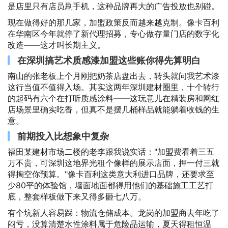
是店里只有店员刷手机，这种品牌再大的广告投放也别碰。
现在做得好的那几家，加盟政策反而越来越克制。像卡百利
在华南区今年就停了新代理招募，专心做存量门店的数字化
改造——这才叫长期主义。
在深圳搞艺术质感漆加盟这些账你得先算明白
南山的张老板上个月刚把奶茶店盘出去，转头就问我艺术漆
这行当值不值得入场。其实这两年深圳建材圈里，十个转行
的起码有六个在打听质感涂料——这玩意儿在精装房和网红
店场景里确实吃香，但真不是摆几桶样品就能躺着收钱的生
意。
前期投入比想象中复杂
福田某建材市场二楼的老李跟我说实话："加盟费看着三五
万不贵，可深圳这地界光租个像样的展示店面，押一付三就
得掏空你预算。"像卡百利这类意大利进口品牌，还要求至
少80平的体验馆，墙面地面都得用他们的基础施工工艺打
底，整套样板做下来又得多砸七八万。
有个坑新人容易踩：物流仓储成本。龙岗的加盟商去年吃了
闷亏，没算清楚水性涂料属于危险品运输，夏天得租恒温