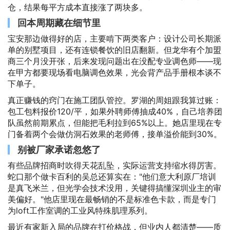
仓，结果每平方成本直接涨了两块多。
回本周期藏在细节里
宝安那边做得好的店，主要啃下两类客户：设计公司长期派
单的别墅项目，还有连锁餐饮的旧店翻新。但龙华有个加盟
商三个月没开张，后来发现问题出在没配专业调色师——现
在甲方都要现场看电脑调色效果，光会背产品手册根本谈不
下单子。
真正赚钱的窍门在施工团队管控。罗湖的周姐跟我算过账：
包工包料报价120/平，如果外聘师傅抽成40%，自己培养团
队虽然前期累点，但能把毛利拉到65%以上。她店里现在专
门备着两个会做仿洞石效果的老师傅，接单溢价能到30%。
别被厂家承诺忽悠了
有些品牌招商时吹得天花乱坠，实际运营支持缩水得厉害。
蛇口那个做卡百利的吴总还算实在："他们意大利原厂培训
是真飞米兰，但光学会技术没用，关键得搞懂深圳业主的审
美偏好。"他店里现在最畅销的不是标准色卡款，而是专门
为loft工作室调的工业风特殊肌理系列。
最近有家新入局的品牌在打价格战，但业内人都清楚——质