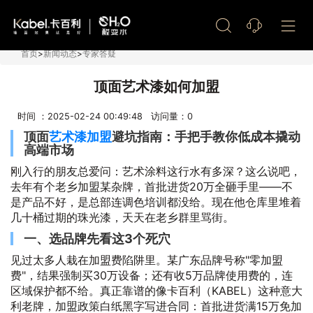
艺术漆加盟
首页
>
新闻动态
>
专家答疑
顶面艺术漆如何加盟
时间 ：2025-02-24 00:49:48 访问量：
0
顶面
艺术漆加盟
避坑指南：手把手教你低成本撬动
高端市场
刚入行的朋友总爱问：艺术涂料这行水有多深？这么说吧，
去年有个老乡加盟某杂牌，首批进货20万全砸手里——不
是产品不好，是总部连调色培训都没给。现在他仓库里堆着
几十桶过期的珠光漆，天天在老乡群里骂街。
一、选品牌先看这3个死穴
见过太多人栽在加盟费陷阱里。某广东品牌号称"零加盟
费"，结果强制买30万设备；还有收5万品牌使用费的，连
区域保护都不给。真正靠谱的像卡百利（KABEL）这种意大
利老牌，加盟政策白纸黑字写进合同：首批进货满15万免加