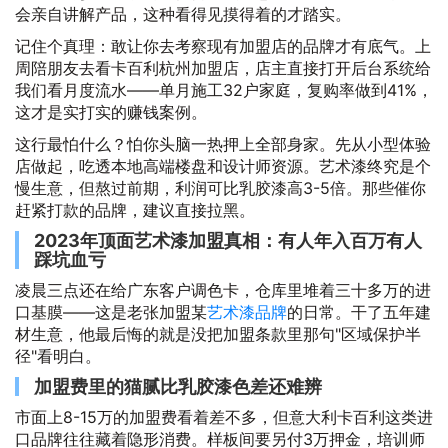
会亲自讲解产品，这种看得见摸得着的才踏实。
记住个真理：敢让你去考察现有加盟店的品牌才有底气。上
周陪朋友去看卡百利杭州加盟店，店主直接打开后台系统给
我们看月度流水——单月施工32户家庭，复购率做到41%，
这才是实打实的赚钱案例。
这行最怕什么？怕你头脑一热押上全部身家。先从小型体验
店做起，吃透本地高端楼盘和设计师资源。艺术漆终究是个
慢生意，但熬过前期，利润可比乳胶漆高3-5倍。那些催你
赶紧打款的品牌，建议直接拉黑。
2023年顶面艺术漆加盟真相：有人年入百万有人
踩坑血亏
凌晨三点还在给广东客户调色卡，仓库里堆着三十多万的进
口基膜——这是老张加盟某
艺术漆品牌
的日常。干了五年建
材生意，他最后悔的就是没把加盟条款里那句"区域保护半
径"看明白。
加盟费里的猫腻比乳胶漆色差还难辨
市面上8-15万的加盟费看着差不多，但意大利卡百利这类进
口品牌往往藏着隐形消费。样板间要另付3万押金，培训师