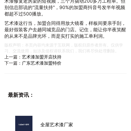
术漆修复老房梁的短视频，三个月撬动200多万工程单。但
别信总部说的"流量扶持"，90%的加盟商抖音号发半年视频
都超不过500播放。
艺术漆这行当，加盟合同得用放大镜看，样板间要亲手刮，
最好假装客户去趟同城竞品的门店。记住，能让你半夜笑醒
的从来不是品牌光环，而是实打实的施工单利润。
版权声明：本页内容均来源于互联网，版权归原作者所有。仅供学
习、交流使用，如涉及侵权请联系我们，我们将尽快处理删除。
上一篇：
艺术漆加盟开店扶持
下一篇：
广东艺术漆加盟特价
最新资讯：
全屋艺术漆厂家