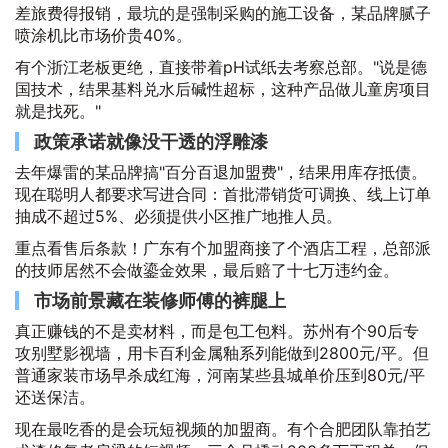
差旅费得报销，最坑的是强制采购的施工设备，某品牌腻子
喷涂机比市场价贵40%。
有个浙江老板更绝，直接带着pH试纸去考察总部。"说是德
国技术，结果基料兑水后碱性超标，这种产品做儿童房项目
就是找死。"
政策承诺就像没干透的浮雕漆
去年爆雷的某品牌搞"百分百退加盟费"，结果用库存抵债。
现在聪明人都要求写进合同：首批滞销货可调换、线上订单
抽成不超过5%、必须提供小区推广地推人员。
重点看售后条款！广东有个加盟商接了个酒店工程，总部派
的技师居然不会做鎏金效果，最后赔了十七万违约金。
市场前景藏在装修师傅的裤腿上
真正赚钱的不是卖材料，而是包工包料。苏州有个90后专
攻别墅影视墙，用卡百利金属釉系列能做到2800元/平。但
普通家装市场早杀成红海，河南某些县城单价压到80元/平
还送保洁。
现在最吃香的是会玩短视频的加盟商。有个合肥团队靠拍艺