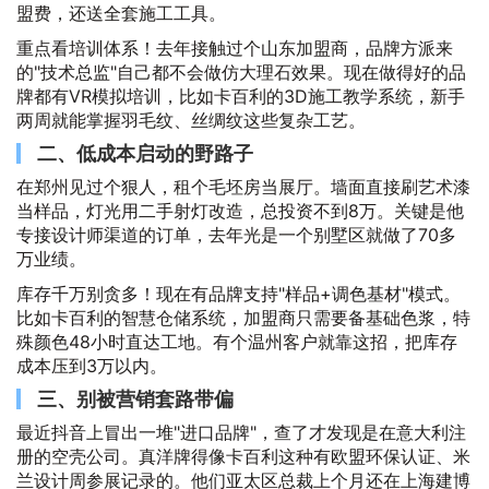
盟费，还送全套施工工具。
重点看培训体系！去年接触过个山东加盟商，品牌方派来
的"技术总监"自己都不会做仿大理石效果。现在做得好的品
牌都有VR模拟培训，比如卡百利的3D施工教学系统，新手
两周就能掌握羽毛纹、丝绸纹这些复杂工艺。
二、低成本启动的野路子
在郑州见过个狠人，租个毛坯房当展厅。墙面直接刷艺术漆
当样品，灯光用二手射灯改造，总投资不到8万。关键是他
专接设计师渠道的订单，去年光是一个别墅区就做了70多
万业绩。
库存千万别贪多！现在有品牌支持"样品+调色基材"模式。
比如卡百利的智慧仓储系统，加盟商只需要备基础色浆，特
殊颜色48小时直达工地。有个温州客户就靠这招，把库存
成本压到3万以内。
三、别被营销套路带偏
最近抖音上冒出一堆"进口品牌"，查了才发现是在意大利注
册的空壳公司。真洋牌得像卡百利这种有欧盟环保认证、米
兰设计周参展记录的。他们亚太区总裁上个月还在上海建博