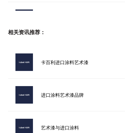
兴宁区净醛艺术漆品牌众多，哪一款
才是你的理想之选？
相关资讯推荐：
行业内艺术涂料加盟值得入吗？3个
核心维度+避坑指南帮你决策
卡百利进口涂料艺术漆
卡百利(KABEL)艺术漆加盟
进口涂料艺术漆品牌
艺术漆与进口涂料