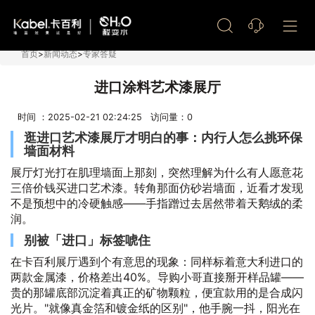
艺术漆加盟
首页
>
新闻动态
>
专家答疑
进口涂料艺术漆展厅
时间 ：2025-02-21 02:24:25 访问量：
0
逛进口艺术漆展厅才明白的事：内行人怎么挑环保
墙面材料
展厅灯光打在肌理墙面上那刻，突然理解为什么有人愿意花
三倍价钱买进口艺术漆。转角那面仿砂岩墙面，近看才发现
不是预想中的冷硬触感——手指蹭过去居然带着天鹅绒的柔
润。
别被「进口」标签唬住
在卡百利展厅遇到个有意思的现象：同样标着意大利进口的
两款金属漆，价格差出40%。导购小哥直接掰开样品罐——
贵的那罐底部沉淀着真正的矿物颗粒，便宜款用的是合成闪
光片。"就像真金箔和镀金纸的区别"，他手腕一抖，阳光在