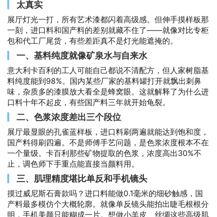
太真实
展厅灯光一打，所有艺术漆都闪着高级感。但伸手摸样板那
一刻，进口料和国产料的差别就藏不住了——就像对比专柜
包和代工厂尾货，有些差距真不是灯光能遮掩的。
一、基料纯度就像矿泉水与自来水
意大利卡百利的工人可能自己都说不清配方，但人家树脂基
料纯度能到98%。国内某些厂家的基料罐打开就飘出刺鼻
味，杂质多的漆膜放大看全是蜂窝眼。这就解释了为什么进
口料十年不起皮，有些国产料三年就开始龟裂。
二、色浆浓度差出三个段位
展厅最显眼的孔雀蓝样板，进口料刷两遍就能达到饱和度，
国产料得刷四遍。不是师傅手艺问题，是色浆浓度根本不在
一个量级。卡百利那些矿物提取的色浆，浓度高出30%不
止，调色师下手重点能直接当颜料用。
三、肌理精度堪比单反和手机镜头
摸过威尼斯石膏款吗？进口料能做0.1毫米的细砂触感，国
产料最多模仿个大概轮廓。就像单反镜头能拍出睫毛根根分
明，手机美颜只能糊成一片。想做小羊皮、丝绸这些高级肌