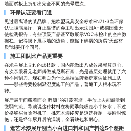
墙面试板上折射出完全不同的光晕层次。
环保认证要看门道
见过最离谱的某品牌，把欧盟玩具安全标准EN71-3当环保
认证挂满展厅。真正靠谱的会主动出示法国A+或德国蓝天
使检测报告，有些顶级产品甚至敢展示VOC未检出的空白数
据栏。记得摸下展示墙的边角，能抠下碎屑的所谓"天然材
质"就要打个问号。
施工团队比产品更重要
在米兰展上见过的炫技款，国内能做出八成效果就算良心。
有次亲眼看见老师傅做威尼斯石膏，光是基层处理就用了六
种不同刮刀。现在明白为什么高端品牌要绑定认证施工队
——那些需要控制温湿度施工的产品，普通工人根本玩不
转。
展厅最里间藏着面会"呼吸"的硅藻泥墙，手放上去能感觉到
微弱气流。导购说这种材料在梅雨季能吸走小半杯水，不过
价格够买台除湿机了。挑艺术漆终究是道选择题：要瞬时惊
艳，还是经年累月后的温润，全看钱包和耐心。
逛艺术漆展厅别当小白进口料和国产料这5个差距