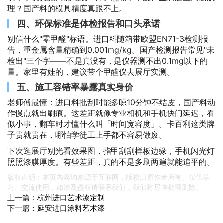
理？国产料的模具精度真跟不上。
四、环保标准是体检报告和口头承诺
别信什么"零甲醛"标语。进口料随箱带欧盟EN71-3检测报
告，重金属含量精确到0.001mg/kg。国产检测报告常见"未
检出"三个字——不是真没有，是仪器测不出0.1mg以下的
量。家里有娃的，建议带个甲醛仪去展厅实测。
五、施工容错率暴露真实身价
老师傅最懂：进口料批刮时能多晾10分钟不结皮，国产料动
作慢点就出刷痕。这差距就像专业相机和手机快门延迟，看
似小事，翻车时才懂什么叫「时间宽容度」。卡百利这类牌
子贵就贵在，哪怕学徒工上手都不容易做废。
下次逛展厅别光看效果图，指甲刮刮样板边缘，手机闪光灯
照照漆膜厚度。有些差距，真的不是多刷两遍就能追平的。
版权声明：本页内容均来源于互联网，版权归原作者所有。仅供学
习、交流使用，如涉及侵权请联系我们，我们将尽快处理删除。
上一篇：
杭州进口艺术漆定制
下一篇：
延安进口涂料艺术漆