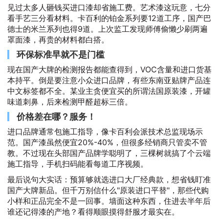
见过太多人砸钱买进口漆却省施工费。艺术漆这玩意，七分
看手艺三分看材料。卡百利的铂金系列要12道工序，国产巴
德士的米兰系列也得9道。上次监工发现师傅偷懒少刷两遍
罩面漆，再贵的材料都白搭。
环保标准早就不是门槛
现在国产大牌的检测报告都能查得到，VOC含量和进口货基
本持平。倒是要注意小众进口品牌，有些东南亚贴牌产品连
中文标签都不全。某业主贪便宜买的所谓法国原装漆，开罐
味道刺鼻，后来检测甲醛超标三倍。
价格差在哪？服务！
进口品牌通常包施工指导，像卡百利会派技术总监现场示
范。国产漆虽然便宜20%-40%，但很多经销商只管卖不管
教。不过现在头部国产品牌学聪明了，三棵树就搞了个云端
施工指导，手机扫码能看每道工序视频。
最后说句大实话：预算够就选进口大厂经典款，想省钱盯准
国产大牌新品。但千万别信什么"原装进口平替"，那些代购
小样和正品完全不是一回事。墙面这种东西，住进去半年后
谁还记得漆的产地？看得顺眼摸得舒服才最实在。