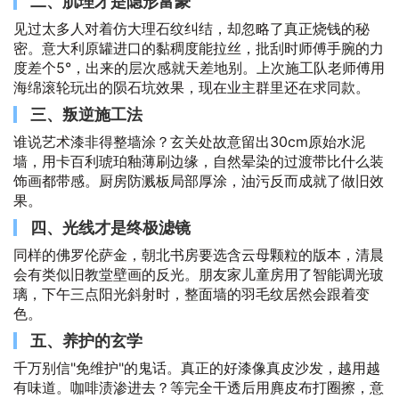
二、肌理才是隐形富豪
见过太多人对着仿大理石纹纠结，却忽略了真正烧钱的秘
密。意大利原罐进口的黏稠度能拉丝，批刮时师傅手腕的力
度差个5°，出来的层次感就天差地别。上次施工队老师傅用
海绵滚轮玩出的陨石坑效果，现在业主群里还在求同款。
三、叛逆施工法
谁说艺术漆非得整墙涂？玄关处故意留出30cm原始水泥
墙，用卡百利琥珀釉薄刷边缘，自然晕染的过渡带比什么装
饰画都带感。厨房防溅板局部厚涂，油污反而成就了做旧效
果。
四、光线才是终极滤镜
同样的佛罗伦萨金，朝北书房要选含云母颗粒的版本，清晨
会有类似旧教堂壁画的反光。朋友家儿童房用了智能调光玻
璃，下午三点阳光斜射时，整面墙的羽毛纹居然会跟着变
色。
五、养护的玄学
千万别信"免维护"的鬼话。真正的好漆像真皮沙发，越用越
有味道。咖啡渍渗进去？等完全干透后用麂皮布打圈擦，意