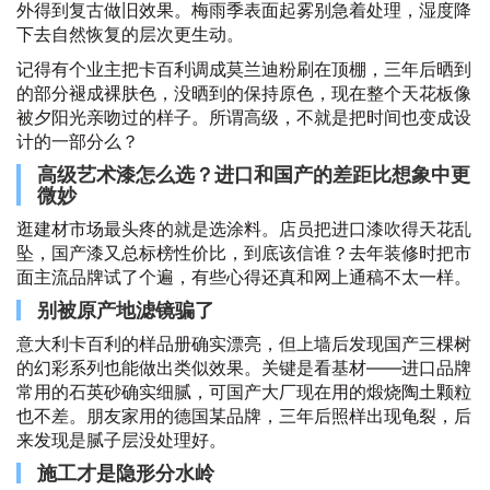
外得到复古做旧效果。梅雨季表面起雾别急着处理，湿度降
下去自然恢复的层次更生动。
记得有个业主把卡百利调成莫兰迪粉刷在顶棚，三年后晒到
的部分褪成裸肤色，没晒到的保持原色，现在整个天花板像
被夕阳光亲吻过的样子。所谓高级，不就是把时间也变成设
计的一部分么？
高级艺术漆怎么选？进口和国产的差距比想象中更
微妙
逛建材市场最头疼的就是选涂料。店员把进口漆吹得天花乱
坠，国产漆又总标榜性价比，到底该信谁？去年装修时把市
面主流品牌试了个遍，有些心得还真和网上通稿不太一样。
别被原产地滤镜骗了
意大利卡百利的样品册确实漂亮，但上墙后发现国产三棵树
的幻彩系列也能做出类似效果。关键是看基材——进口品牌
常用的石英砂确实细腻，可国产大厂现在用的煅烧陶土颗粒
也不差。朋友家用的德国某品牌，三年后照样出现龟裂，后
来发现是腻子层没处理好。
施工才是隐形分水岭