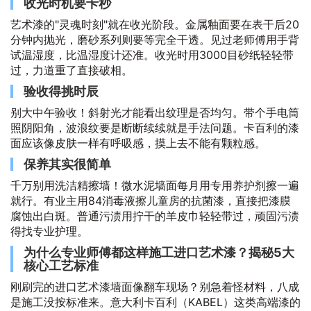
收光时机要卡秒
艺术漆的"灵魂时刻"就在收光阶段。金属釉面要在表干后20
分钟内抛光，磨砂系列则要等完全干透。见过老师傅用手背
试温湿度，比温湿度计还准。收光时用3000目砂纸轻轻带
过，力道重了直接破相。
验收得挑时辰
别大中午验收！斜射光才能看出纹理是否均匀。带个手电筒
照阴阳角，波浪纹要是断断续续就是手法问题。卡百利的漆
面应该像皮肤一样有呼吸感，摸上去不能有颗粒感。
保养其实很简单
千万别用洗洁精擦墙！微水泥墙面每月用专用养护剂擦一遍
就行。有业主用84消毒液擦儿童房的抗菌漆，直接把漆膜
腐蚀出白斑。普通污渍用拧干的羊皮巾轻轻带过，顽固污渍
得找专业护理。
为什么专业师傅都这样施工进口艺术漆？揭秘5大
核心工艺标准
刚刷完的进口艺术漆墙面像翻车现场？别急着怪材料，八成
是施工没按标准来。意大利卡百利（KABEL）这类高端漆的