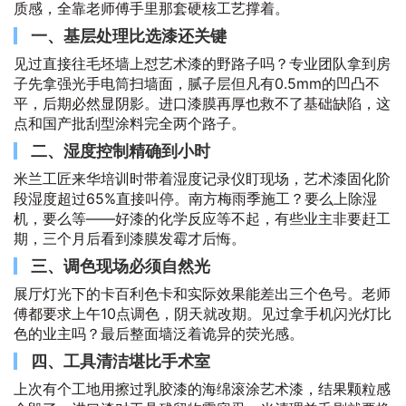
质感，全靠老师傅手里那套硬核工艺撑着。
一、基层处理比选漆还关键
见过直接往毛坯墙上怼艺术漆的野路子吗？专业团队拿到房
子先拿强光手电筒扫墙面，腻子层但凡有0.5mm的凹凸不
平，后期必然显阴影。进口漆膜再厚也救不了基础缺陷，这
点和国产批刮型涂料完全两个路子。
二、湿度控制精确到小时
米兰工匠来华培训时带着湿度记录仪盯现场，艺术漆固化阶
段湿度超过65%直接叫停。南方梅雨季施工？要么上除湿
机，要么等——好漆的化学反应等不起，有些业主非要赶工
期，三个月后看到漆膜发霉才后悔。
三、调色现场必须自然光
展厅灯光下的卡百利色卡和实际效果能差出三个色号。老师
傅都要求上午10点调色，阴天就改期。见过拿手机闪光灯比
色的业主吗？最后整面墙泛着诡异的荧光感。
四、工具清洁堪比手术室
上次有个工地用擦过乳胶漆的海绵滚涂艺术漆，结果颗粒感