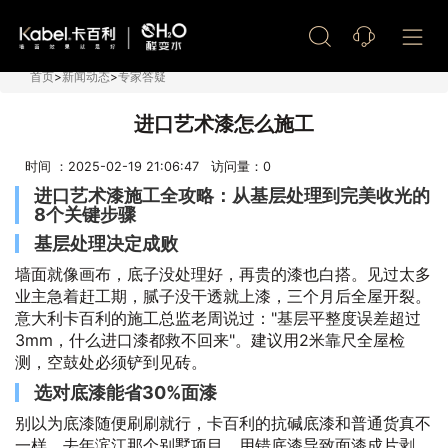
艺术漆加盟
首页
>
新闻动态
>
专家答疑
进口艺术漆怎么施工
时间 ：2025-02-19 21:06:47 访问量：
0
进口艺术漆施工全攻略：从基层处理到完美收光的
8个关键步骤
基层处理决定成败
墙面就像画布，底子没处理好，再贵的漆也白搭。见过太多
业主急着赶工期，腻子没干透就上漆，三个月后全屋开裂。
意大利卡百利的施工总监老周说过："基层平整度误差超过
3mm，什么进口漆都救不回来"。建议用2米靠尺全屋检
测，空鼓处必须铲到见砖。
选对底漆能省30%面漆
别以为底漆随便刷刷就行，卡百利的抗碱底漆和普通货真不
一样。去年滨江那个别墅项目，用错底漆导致面漆成片剥