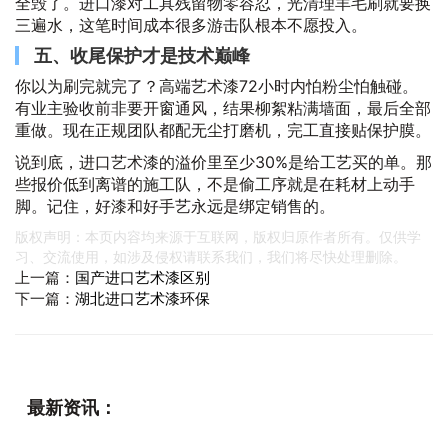
全毁了。进口漆对工具残留物零容忍，光清理羊毛刷就要换
三遍水，这笔时间成本很多游击队根本不愿投入。
五、收尾保护才是技术巅峰
你以为刷完就完了？高端艺术漆72小时内怕粉尘怕触碰。
有业主验收前非要开窗通风，结果柳絮粘满墙面，最后全部
重做。现在正规团队都配无尘打磨机，完工直接贴保护膜。
说到底，进口艺术漆的溢价里至少30%是给工艺买的单。那
些报价低到离谱的施工队，不是偷工序就是在耗材上动手
脚。记住，好漆和好手艺永远是绑定销售的。
版权声明：本页内容均来源于互联网，版权归原作者所有。仅供学
习、交流使用，如涉及侵权请联系我们，我们将尽快处理删除。
上一篇：
国产进口艺术漆区别
下一篇：
湖北进口艺术漆环保
最新资讯：