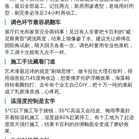
落，最后全部返工。记住两点：新房用渗透型，老墙用封闭
型，刷完务必等足24小时再动工。
调色环节最容易翻车
展厅灯光和家里完全两码事！见过有人非要把卡百利的"威
尼斯黄昏"调浅两度，结果上墙像掺了水。建议先让师傅在
阴阳角试刷，晴天阴天各看一次。调色时要用专业色浆机，
手工调十次能有九次不一样。
施工手法藏着门道
艺术漆最忌讳的就是"刷墙思维"。做卡拉拉大理石纹时，得
用扇形批刀45度角收边；想要佛罗伦萨浮雕效果，海藻棉
得转着圈拍打。去年有个业主自己DIY，把十万一吨的漆刷
成了乳胶漆质感，心疼死。
温湿度控制是玄学
5℃以下施工等于烧钱，35℃高温又会结皮。梅雨季最好
开着除湿机施工，湿度超80%赶紧停工。有个工地为了赶进
度雨天强行施工，结果卡百利的丝绸釉面全变成了磨砂效
果。