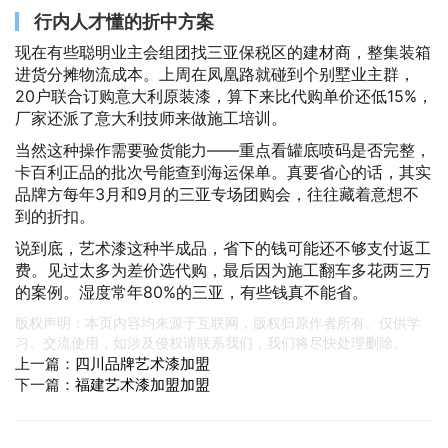
行内人才懂的折中方案
现在有些聪明业主会组团找三亚保税区的建材商，整集装箱
进货分摊物流成本。上周在凤凰路就碰到个别墅业主群，
20户联合订购意大利原装漆，算下来比代购单价还低15%，
厂家还派了意大利技师来做施工培训。
当然这种操作需要验货能力——重点看罐底喷码是否完整，
卡百利正品的批次号能查到海运保单。真要省心的话，其实
品牌方每年3月和9月的三亚专场团购会，往往藏着意想不
到的折扣。
说到底，艺术漆这种半成品，省下的钱可能还不够支付返工
费。见过太多为差价选代购，最后因为施工翻车多花两三万
的案例。湿度常年80%的三亚，有些钱真不能省。
版权声明：本页内容均来源于互联网，版权归原作者所有。仅供学
习、交流使用，如涉及侵权请联系我们，我们将尽快处理删除。
上一篇：
四川品牌艺术漆加盟
下一篇：
福建艺术漆加盟加盟