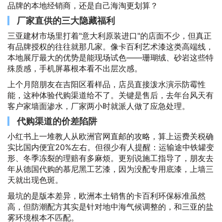
品牌的本地经销商，还是自己海淘更划算？
厂家直供的三大隐藏福利
三亚建材市场里打着"意大利原装进口"的店面不少，但真正
有品牌授权的往往就那几家。像卡百利艺术漆这类高端线，
本地展厅最大的优势是能现场试色——珊瑚绒、砂岩这些特
殊质感，手机屏幕根本看不出层次感。
上个月陪朋友在吉阳区看样品，店员直接泼水演示防霉性
能，这种体验代购渠道给不了。关键是售后，去年台风天有
客户家墙面渗水，厂家两小时就派人做了应急处理。
代购渠道的价差陷阱
小红书上一堆教人从欧洲官网直邮的攻略，算上运费关税确
实比国内便宜20%左右。但很少有人提醒：运输途中铁罐变
形、冬季冻裂的理赔有多麻烦。更别说施工指导了，朋友去
年从德国代购的慕尼黑工艺漆，因为没配专用底漆，上墙三
天就出现色斑。
最坑的是版本差异，欧洲本土销售的卡百利环保标准虽然
高，但防潮配方其实是针对地中海气候调整的，和三亚的盐
雾环境根本不匹配。