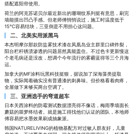
搭配遮阳帘使用。
荷兰的阿克苏诺贝尔最近新出的珊瑚纹系列挺有意思，刷完
墙能摸出凹凸手感。但老师傅悄悄说过，施工时温度低于
15℃容易结块，三亚倒是不用担心这问题。
二、北美实用派黑马
本杰明摩尔那款防盐雾技术漆在凤凰岛业主群里口碑炸裂，
阳台栏杆锈渍渗透的问题居然真能盖住。不过色卡更新慢这
个老毛病还是没改，想调个今年流行的雾霾蓝得等三个月海
运。
加拿大的MF涂料玩黑科技挺狠，据说加了深海藻类提取
物，实际闻着确实没有普通漆的刺鼻味。但价格看着肉疼，
全屋做下来够买两台空调了。
三、亚洲选手的弯道超车
日本关西涂料的防霉测试数据漂亮得不像话，梅雨季墙面长
蘑菇的噩梦终结者。就是施工得找他们认证的团队，本地师
傅容易把水墨效果刷成抽象派。
韩国NATURELIVING的植物基配方对过敏人群友好，儿童