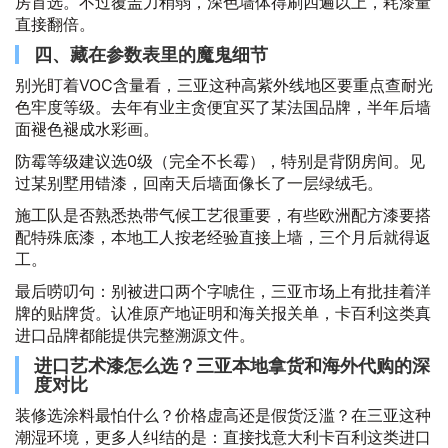
房首选。不过覆盖力稍弱，深色墙体得刷四遍以上，耗漆量
直接翻倍。
四、藏在参数表里的魔鬼细节
别光盯着VOC含量看，三亚这种高紫外线地区要重点查耐光
色牢度等级。去年有业主贪便宜买了某法国品牌，半年后墙
面褪色褪成水彩画。
防霉等级建议选0级（完全不长霉），特别是背阴房间。见
过某别墅用错漆，回南天后墙面像长了一层绿绒毛。
施工队是否熟悉热带气候工艺很重要，有些欧洲配方漆要搭
配特殊底漆，本地工人按老经验直接上墙，三个月后就得返
工。
最后唠叨句：别被进口两个字唬住，三亚市场上有批挂着洋
牌的贴牌货。认准原产地证明和海关报关单，卡百利这类真
进口品牌都能提供完整溯源文件。
进口艺术漆怎么选？三亚本地拿货和海外代购的深
度对比
装修选涂料最怕什么？价格虚高还是假货泛滥？在三亚这种
潮湿环境，更多人纠结的是：直接找意大利卡百利这类进口