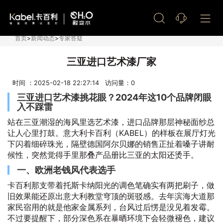
艺术漆加盟
首页
>
新闻动态
>
专家答疑
三亚进口艺术漆厂家
时间 ：2025-02-18 22:27:14 访问量：
0
三亚进口艺术漆挑花眼？2024年这10个品牌闭眼
入不踩雷
站在三亚潮湿的海风里选艺术漆，进口品牌那层神秘面纱总
让人心里打鼓。意大利卡百利（KABEL）的样板在展厅灯光
下闪着细碎珠光，隔壁德国阿尔贝娜的销售正扯着嗓子讲耐
候性，突然觉得手里那叠产品册比三亚的太阳还烫手。
一、欧洲老钱风代表选手
卡百利那支带着托斯卡纳阳光的调色笔确实有两把刷子，做
旧效果能还原出意大利教堂穹顶的斑驳感。去年滨海大道那
家民宿用的就是他家金属系列，台风过后愣是没见着发霉。
不过要提醒下，部分深色系在暴晒环境下会轻微褪色，建议