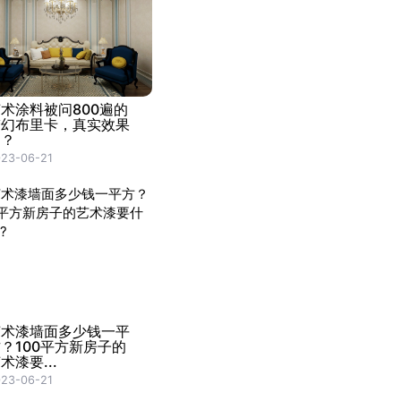
术涂料被问800遍的
梦幻布里卡，真实效果
是？
23-06-21
艺术漆墙面多少钱一平
？100平方新房子的
术漆要...
23-06-21