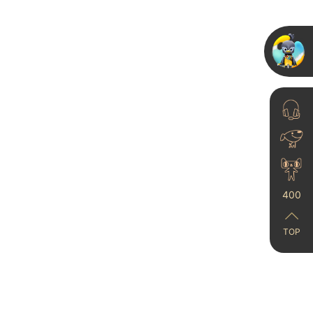
中国涂料工业协会刘普
军会长一行到访卡百利
术涂料“...
23-11-27
400
TOP
艺术漆与乳胶漆价格大
比拼：哪个更划算？