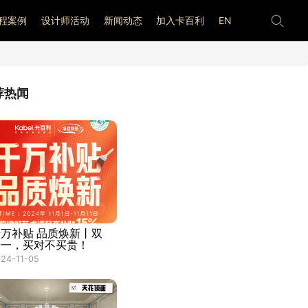
程案例
设计师活动
新闻动态
加入卡百利
EN
荐热闻
千万补贴 品质焕新丨双
十一，买对不买贵！
24-11-05