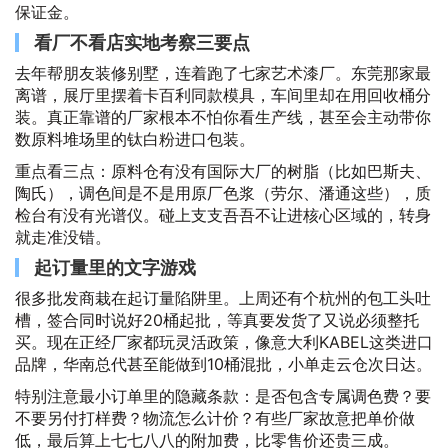
保证金。
看厂不看店实地考察三要点
去年帮朋友装修别墅，连着跑了七家艺术漆厂。东莞那家最
离谱，展厅里摆着卡百利同款模具，车间里却在用回收桶分
装。真正靠谱的厂家根本不怕你看生产线，甚至会主动带你
数原料堆场里的钛白粉进口包装。
重点看三点：原料仓有没有国际大厂的树脂（比如巴斯夫、
陶氏），调色间是不是用原厂色浆（劳尔、潘通这些），质
检台有没有光谱仪。碰上支支吾吾不让进核心区域的，转身
就走准没错。
起订量里的文字游戏
很多批发商栽在起订量陷阱里。上周还有个杭州的包工头吐
槽，签合同时说好20桶起批，等真要发货了又说必须整托
买。现在正经厂家都玩灵活政策，像意大利KABEL这类进口
品牌，华南总代甚至能做到10桶混批，小单走云仓次日达。
特别注意最小订单里的隐藏条款：是否包含专属调色费？要
不要另付打样费？物流怎么计价？有些厂家故意把单价做
低，最后算上七七八八的附加费，比零售价还贵三成。