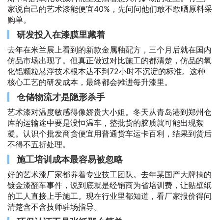
家说自己的艺术漆能便宜40%，先问问他们敢不敢晒原料采
购单。
研发投入在漆膜里藏着
去年在米兰展上看到的新款金属釉配方，三个月后就在国内
仿品市场出现了。但真正做过对比施工的都清楚，仿品的氧
化铝颗粒悬浮技术根本达不到72小时不沉淀的标准。这种
核心工艺的研发成本，最终都会摊进每升漆里。
仓储物流才是隐形杀手
艺术漆对温度敏感得像娇贵大小姐。冬天从青岛港到郑州仓
库的运输途中要是没恒温车，整批货的胶质就可能出现絮
凝。认识个批发商贪便宜用普通货车运卡百利，结果到货后
不得不五折处理。
施工培训成本最容易被忽略
好的艺术漆厂家都养着专业技工团队。去年某国产大牌搞的
镀金漆翻车事件，说到底就是经销商为省培训费，让贴壁纸
的工人直接上手施工。现在行业里都知道，看厂家报价得问
清楚含不含技师驻场指导。