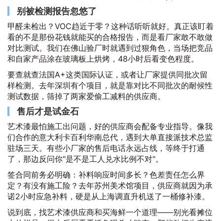
别被检测报告忽悠了
甲醛未检出？VOC趋近于零？这种话听听就好。真正该盯着
看的不是那份花钱就能买的合格报告，而是看厂家敢不敢做
对比测试。我们在佛山验厂时就遇到过狠角色，当场把竞品
和自家产品涂在玻璃板上烘烤，48小时后看变色程度。
要查就查法国A+这类国际认证，或者让厂家提供同批次留
样检测。去年深圳有个项目，就是靠对比不同批次的耐候性
测试数据，筛掉了两家爱偷工减料的供应商。
售后才是试金石
艺术漆最怕施工出问题，好的供应商会配备专业指导。像我
们合作的意大利卡百利华南总代，遇到大单直接派技术总监
驻场三天。有些小厂家的售后电话永远占线，等终于打通
了，那边反问你"是不是工人兑水比例不对"。
签合同前务必明确：补料响应时间多长？色差责任怎么界
定？有没有施工险？去年苏州美术馆项目，供应商就因为承
诺2小时应急补料，硬是从上海调直升机送了一桶修补漆。
说到底，找艺术漆供应商和买海鲜一个道理——别光看摊位