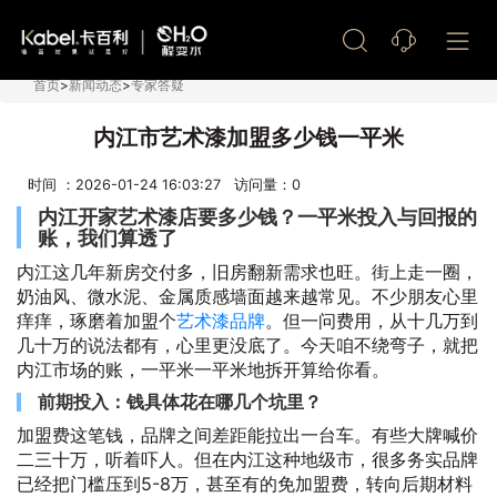
艺术漆加盟
首页
>
新闻动态
>
专家答疑
内江市艺术漆加盟多少钱一平米
时间 ：2026-01-24 16:03:27 访问量：
0
内江开家艺术漆店要多少钱？一平米投入与回报的
账，我们算透了
内江这几年新房交付多，旧房翻新需求也旺。街上走一圈，
奶油风、微水泥、金属质感墙面越来越常见。不少朋友心里
痒痒，琢磨着加盟个
艺术漆品牌
。但一问费用，从十几万到
几十万的说法都有，心里更没底了。今天咱不绕弯子，就把
内江市场的账，一平米一平米地拆开算给你看。
前期投入：钱具体花在哪几个坑里？
加盟费这笔钱，品牌之间差距能拉出一台车。有些大牌喊价
二三十万，听着吓人。但在内江这种地级市，很多务实品牌
已经把门槛压到5-8万，甚至有的免加盟费，转向后期材料