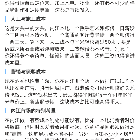
你得根据自己定位来。加上水电、物业，还有必不可少的样
品墙制作和定期更新，这都是持续投入。
人工与施工成本
这是大头中的大头。内江本地一个熟手艺术漆师傅，日薪没
个三四百根本请不动。一个普通的客厅背景墙，两个师傅得
干两三天。算下来，人工成本每平米轻松超过50块，要是
做威尼斯石膏或者浮雕效果，工费翻倍都不稀奇。别忘了，
你还得养个会谈单、懂设计的店面人员，这笔工资也得算进
成本里。
营销与获客成本
现在酒香也怕巷子深。你在内江开个店，不做推广试试？本
地朋友圈广告、抖音同城推广、跟装修公司设计师搞好关系
请吃饭……这些钱花出去，最后都得平摊到每一个订单的平
米单价上。新店起步期，这块成本占比可能高得吓人。
内江市场的特别考量
在内江做，有些成本别处可能没有。比如，本地消费者对价
格敏感，但同时又爱看效果和档次。你的样品间必须做得足
够“震撼”，这笔展示成本省不得。另外，内江不少小区房型