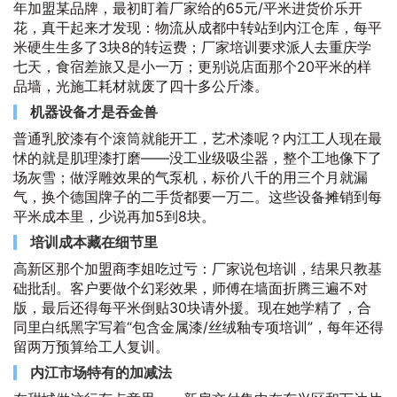
年加盟某品牌，最初盯着厂家给的65元/平米进货价乐开
花，真干起来才发现：物流从成都中转站到内江仓库，每平
米硬生生多了3块8的转运费；厂家培训要求派人去重庆学
七天，食宿差旅又是小一万；更别说店面那个20平米的样
品墙，光施工耗材就废了四十多公斤漆。
机器设备才是吞金兽
普通乳胶漆有个滚筒就能开工，艺术漆呢？内江工人现在最
怵的就是肌理漆打磨——没工业级吸尘器，整个工地像下了
场灰雪；做浮雕效果的气泵机，标价八千的用三个月就漏
气，换个德国牌子的二手货都要一万二。这些设备摊销到每
平米成本里，少说再加5到8块。
培训成本藏在细节里
高新区那个加盟商李姐吃过亏：厂家说包培训，结果只教基
础批刮。客户要做个幻彩效果，师傅在墙面折腾三遍不对
版，最后还得每平米倒贴30块请外援。现在她学精了，合
同里白纸黑字写着“包含金属漆/丝绒釉专项培训”，每年还得
留两万预算给工人复训。
内江市场特有的加减法