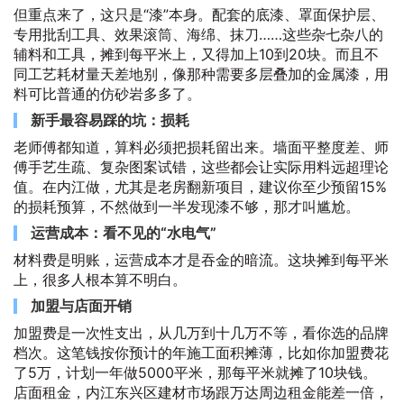
但重点来了，这只是“漆”本身。配套的底漆、罩面保护层、
专用批刮工具、效果滚筒、海绵、抹刀……这些杂七杂八的
辅料和工具，摊到每平米上，又得加上10到20块。而且不
同工艺耗材量天差地别，像那种需要多层叠加的金属漆，用
料可比普通的仿砂岩多多了。
新手最容易踩的坑：损耗
老师傅都知道，算料必须把损耗留出来。墙面平整度差、师
傅手艺生疏、复杂图案试错，这些都会让实际用料远超理论
值。在内江做，尤其是老房翻新项目，建议你至少预留15%
的损耗预算，不然做到一半发现漆不够，那才叫尴尬。
运营成本：看不见的“水电气”
材料费是明账，运营成本才是吞金的暗流。这块摊到每平米
上，很多人根本算不明白。
加盟与店面开销
加盟费是一次性支出，从几万到十几万不等，看你选的品牌
档次。这笔钱按你预计的年施工面积摊薄，比如你加盟费花
了5万，计划一年做5000平米，那每平米就摊了10块钱。
店面租金，内江东兴区建材市场跟万达周边租金能差一倍，