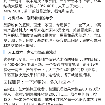
真正干起来，成本是按平米算的。一平米艺术漆上墙，成本
结构大概是：材料占30%-40%，人工占了大头，
40%-50%，剩下的就是运输、损耗和杂费。
材料成本：别只看桶的单价
品牌给你的底漆、面漆、罩面、专用腻子，一套下来，中高
端产品材料成本每平米在25到45元之间。关键看效果，做
简单的肌理和做复杂的金属仿古，用量和品类差远了。内江
夏天潮，冬天阴冷，基层处理不好容易出问题，底材和防潮
材料这笔钱不能省。
人工成本：内江市场正在涨价
这是核心变量。一个能独立做好艺术漆的师傅，现在日薪没
个400-500根本请不动。一个普通电视背景墙，两个师傅
得做一两天。摊到平米上，人工费在40到80元都很正常。
手艺直接决定效果和口碑，这笔钱，省了就是砸招牌。
回报测算：一平米赚的，多久能回本？
在内江，艺术漆施工收费，普通肌理效果大概在80-120元/
平米，高端定制效果能收到200元以上。取个中间值，按
120元/平米综合收费算。减去刚才说的每平米综合成本（按
70元算），毛利润大概在50元/平米。