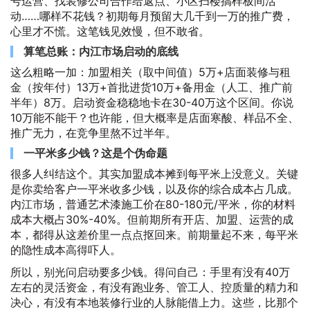
号运营、找装修公司合作给返点、小区扫楼搞样板间活
动……哪样不花钱？初期每月预留大几千到一万的推广费，
心里才不慌。这笔钱见效慢，但不敢省。
算笔总账：内江市场启动的底线
这么粗略一加：加盟相关（取中间值）5万+店面装修与租
金（按年付）13万+首批进货10万+备用金（人工、推广前
半年）8万。启动资金稳稳地卡在30-40万这个区间。你说
10万能不能干？也许能，但大概率是店面寒酸、样品不全、
推广无力，在竞争里熬不过半年。
一平米多少钱？这是个伪命题
很多人纠结这个。其实加盟成本摊到每平米上没意义。关键
是你卖给客户一平米收多少钱，以及你的综合成本占几成。
内江市场，普通艺术漆施工价在80-180元/平米，你的材料
成本大概占30%-40%。但前期所有开店、加盟、运营的成
本，都得从这差价里一点点抠回来。前期量起不来，每平米
的隐性成本高得吓人。
所以，别光问启动要多少钱。得问自己：手里有没有40万
左右的灵活资金，有没有跑业务、管工人、控质量的精力和
决心，有没有本地装修行业的人脉能借上力。这些，比那个