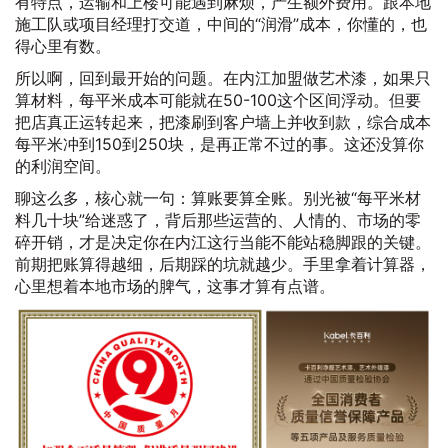
有特点，运输和上楼可能遇到麻烦，产生额外费用。跟本地
施工队或项目经理打交道，中间的“润滑”成本，你懂的，也
得心里有数。
所以啊，回到最开始的问题。在内江加盟做艺术漆，如果只
算材料，每平米成本可能就在50-100这个区间浮动。但要
把店真正运转起来，把漆刷到客户墙上并收到款，综合成本
每平米冲到150到250块，是再正常不过的事。这还没算你
的利润空间。
聊这么多，核心就一句：算账要算全账。别光被“每平米材
料几十块”给迷惑了，背后那些运营的、人情的、市场的零
碎开销，才是决定你在内江这行当能不能站稳脚跟的关键。
前期把账算得越细，后期踩的坑就越少。手里拿着计算器，
心里想着本地市场的脾气，这事才算有点谱。