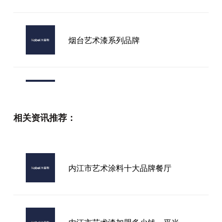
烟台艺术漆系列品牌
2026年国内知名净醛艺术漆十大品
牌厂家，哪家才是真正可靠之选？
相关资讯推荐：
2026年揭秘口碑最佳的进口艺术涂
料品牌究竟花落谁家
内江市艺术涂料十大品牌餐厅
重庆艺术质感漆加盟