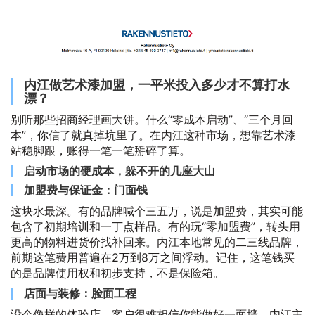
内江做艺术漆加盟，一平米投入多少才不算打水
漂？
别听那些招商经理画大饼。什么“零成本启动”、“三个月回
本”，你信了就真掉坑里了。在内江这种市场，想靠艺术漆
站稳脚跟，账得一笔一笔掰碎了算。
启动市场的硬成本，躲不开的几座大山
加盟费与保证金：门面钱
这块水最深。有的品牌喊个三五万，说是加盟费，其实可能
包含了初期培训和一丁点样品。有的玩“零加盟费”，转头用
更高的物料进货价找补回来。内江本地常见的二三线品牌，
前期这笔费用普遍在2万到8万之间浮动。记住，这笔钱买
的是品牌使用权和初步支持，不是保险箱。
店面与装修：脸面工程
没个像样的体验店，客户很难相信你能做好一面墙。内江主