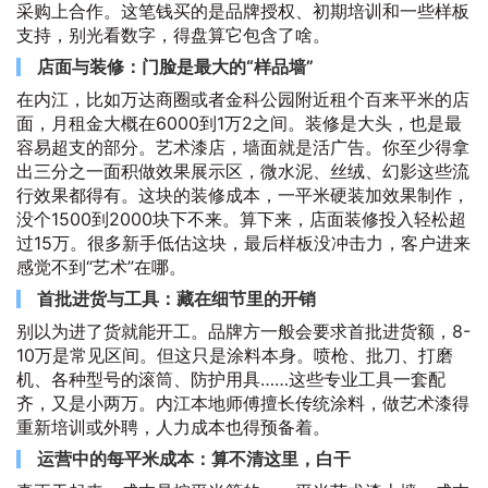
采购上合作。这笔钱买的是品牌授权、初期培训和一些样板
支持，别光看数字，得盘算它包含了啥。
店面与装修：门脸是最大的“样品墙”
在内江，比如万达商圈或者金科公园附近租个百来平米的店
面，月租金大概在6000到1万2之间。装修是大头，也是最
容易超支的部分。艺术漆店，墙面就是活广告。你至少得拿
出三分之一面积做效果展示区，微水泥、丝绒、幻影这些流
行效果都得有。这块的装修成本，一平米硬装加效果制作，
没个1500到2000块下不来。算下来，店面装修投入轻松超
过15万。很多新手低估这块，最后样板没冲击力，客户进来
感觉不到“艺术”在哪。
首批进货与工具：藏在细节里的开销
别以为进了货就能开工。品牌方一般会要求首批进货额，8-
10万是常见区间。但这只是涂料本身。喷枪、批刀、打磨
机、各种型号的滚筒、防护用具……这些专业工具一套配
齐，又是小两万。内江本地师傅擅长传统涂料，做艺术漆得
重新培训或外聘，人力成本也得预备着。
运营中的每平米成本：算不清这里，白干