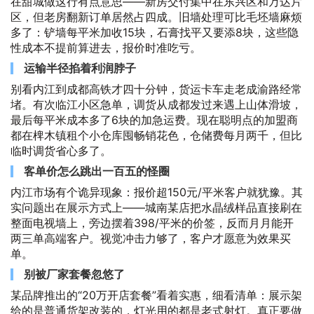
在甜城做这行有点意思——新房交付集中在东兴区和万达片
区，但老房翻新订单居然占四成。旧墙处理可比毛坯墙麻烦
多了：铲墙每平米加收15块，石膏找平又要添8块，这些隐
性成本不提前算进去，报价时准吃亏。
运输半径掐着利润脖子
别看内江到成都高铁才四十分钟，货运卡车走老成渝路经常
堵。有次临江小区急单，调货从成都发过来遇上山体滑坡，
最后每平米成本多了6块的加急运费。现在聪明点的加盟商
都在椑木镇租个小仓库囤畅销花色，仓储费每月两千，但比
临时调货省心多了。
客单价怎么跳出一百五的怪圈
内江市场有个诡异现象：报价超150元/平米客户就犹豫。其
实问题出在展示方式上——城南某店把水晶绒样品直接刷在
整面电视墙上，旁边摆着398/平米的价签，反而月月能开
两三单高端客户。视觉冲击力够了，客户才愿意为效果买
单。
别被厂家套餐忽悠了
某品牌推出的“20万开店套餐”看着实惠，细看清单：展示架
给的是普通货架改装的，灯光用的都是老式射灯。真正要做