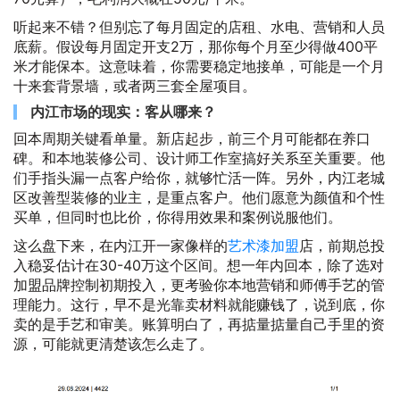
听起来不错？但别忘了每月固定的店租、水电、营销和人员
底薪。假设每月固定开支2万，那你每个月至少得做400平
米才能保本。这意味着，你需要稳定地接单，可能是一个月
十来套背景墙，或者两三套全屋项目。
内江市场的现实：客从哪来？
回本周期关键看单量。新店起步，前三个月可能都在养口
碑。和本地装修公司、设计师工作室搞好关系至关重要。他
们手指头漏一点客户给你，就够忙活一阵。另外，内江老城
区改善型装修的业主，是重点客户。他们愿意为颜值和个性
买单，但同时也比价，你得用效果和案例说服他们。
这么盘下来，在内江开一家像样的
艺术漆加盟
店，前期总投
入稳妥估计在30-40万这个区间。想一年内回本，除了选对
加盟品牌控制初期投入，更考验你本地营销和师傅手艺的管
理能力。这行，早不是光靠卖材料就能赚钱了，说到底，你
卖的是手艺和审美。账算明白了，再掂量掂量自己手里的资
源，可能就更清楚该怎么走了。