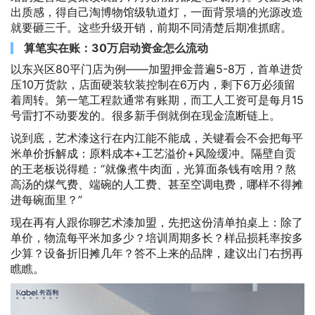
出质感，得自己淘博物馆级轨道灯，一面背景墙的光源改造
就要砸三千。这些升级开销，前期不同清楚后期准抓瞎。
算笔实在账：30万启动资金怎么流动
以东兴区80平门店为例——加盟押金普遍5-8万，首单进货
压10万货款，店面硬装软装控制在6万内，剩下6万必须留
着周转。第一笔工程款通常有账期，而工人工资可是每月15
号雷打不动要发的。很多新手倒就倒在现金流断链上。
说到底，艺术漆这行在内江能不能成，关键看会不会把每平
米单价拆解成：原料成本+工艺溢价+风险缓冲。隔壁自贡
的王老板说得糙：“就像煮牛肉面，光算面条钱有啥用？熬
高汤的煤气费、端碗的人工费、甚至空调电费，哪样不得摊
进每碗面里？”
现在再有人跟你聊艺术漆加盟，先把这份清单拍桌上：除了
单价，物流每平米加多少？培训周期多长？样品损耗率按多
少算？设备折旧摊几年？答不上来的品牌，建议出门右拐再
瞧瞧。