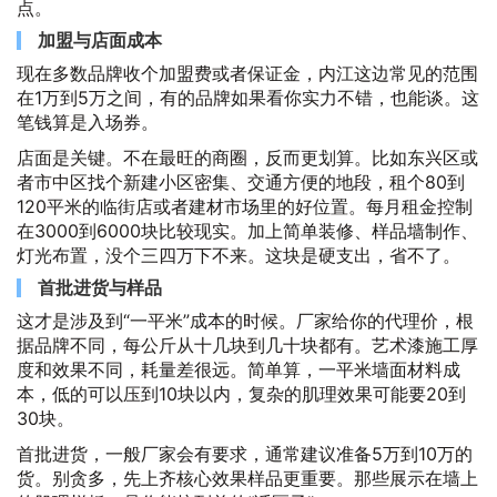
点。
加盟与店面成本
现在多数品牌收个加盟费或者保证金，内江这边常见的范围
在1万到5万之间，有的品牌如果看你实力不错，也能谈。这
笔钱算是入场券。
店面是关键。不在最旺的商圈，反而更划算。比如东兴区或
者市中区找个新建小区密集、交通方便的地段，租个80到
120平米的临街店或者建材市场里的好位置。每月租金控制
在3000到6000块比较现实。加上简单装修、样品墙制作、
灯光布置，没个三四万下不来。这块是硬支出，省不了。
首批进货与样品
这才是涉及到“一平米”成本的时候。厂家给你的代理价，根
据品牌不同，每公斤从十几块到几十块都有。艺术漆施工厚
度和效果不同，耗量差很远。简单算，一平米墙面材料成
本，低的可以压到10块以内，复杂的肌理效果可能要20到
30块。
首批进货，一般厂家会有要求，通常建议准备5万到10万的
货。别贪多，先上齐核心效果样品更重要。那些展示在墙上