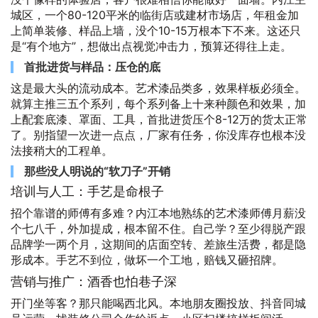
城区，一个80-120平米的临街店或建材市场店，年租金加
上简单装修、样品上墙，没个10-15万根本下不来。这还只
是“有个地方”，想做出点视觉冲击力，预算还得往上走。
首批进货与样品：压仓的底
这是最大头的流动成本。艺术漆品类多，效果样板必须全。
就算主推三五个系列，每个系列备上十来种颜色和效果，加
上配套底漆、罩面、工具，首批进货压个8-12万的货太正常
了。别指望一次进一点点，厂家有任务，你没库存也根本没
法接稍大的工程单。
那些没人明说的“软刀子”开销
培训与人工：手艺是命根子
招个靠谱的师傅有多难？内江本地熟练的艺术漆师傅月薪没
个七八千，外加提成，根本留不住。自己学？至少得脱产跟
品牌学一两个月，这期间的店面空转、差旅生活费，都是隐
形成本。手艺不到位，做坏一个工地，赔钱又砸招牌。
营销与推广：酒香也怕巷子深
开门坐等客？那只能喝西北风。本地朋友圈投放、抖音同城