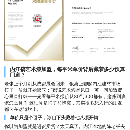
内江搞艺术漆加盟，每平米单价背后藏着多少预算
门道？
老张上个月刚从成都展会回来，饭桌上聊起内江建材市场，
筷子一放就开始叹气：“都说艺术漆是风口，可一问加盟费
心里直打鼓——光看每平米报价从80到300都有，这账到底
该怎么算？”这话算是捅了马蜂窝，其实很多想入行的朋友
都卡在这道坎上。
单价只是个引子，冰山下头藏着七八项开销
你以为加盟就是进货卖货？太天真了。内江本地的陈老板去