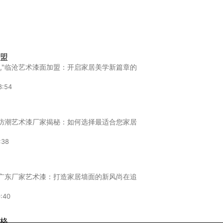
盟,衢州开艺术漆店怎么选品牌？老经销商的大
:52
料口碑推荐：如何避开营销陷阱，选到
？
盟
环保艺术涂料市场的“口碑营销战”愈演愈烈，打开
,"临沧艺术漆面加盟：开启家居美学新篇章的
:04
8:54
家
,广州艺术漆怎么选？2023年口碑品牌深度盘
"防潮艺术漆厂家揭秘：如何选择最适合您家居
:45
:38
"广东厂家艺术漆：打造家居墙面的新风尚在追
:40
格