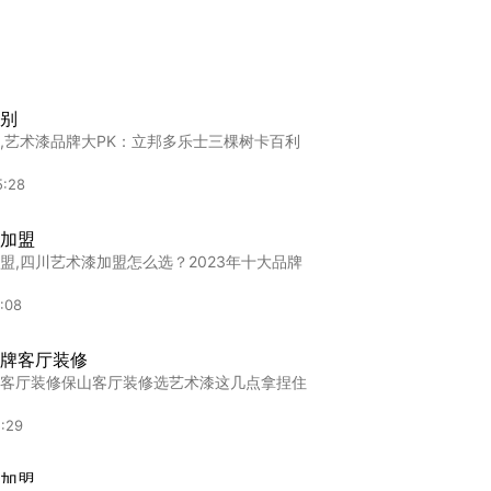
别
,艺术漆品牌大PK：立邦多乐士三棵树卡百利
5:28
加盟
盟,四川艺术漆加盟怎么选？2023年十大品牌
:08
牌客厅装修
客厅装修保山客厅装修选艺术漆这几点拿捏住
:29
加盟