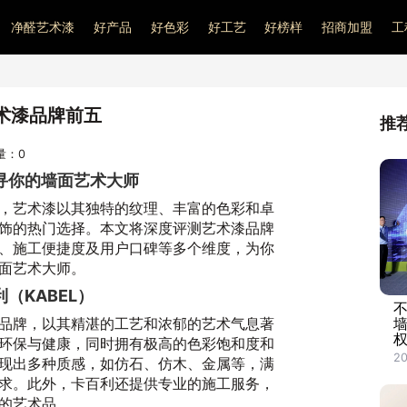
净醛艺术漆
好产品
好色彩
好工艺
好榜样
招商加盟
工
术漆品牌前五
推
问量：
0
寻你的墙面艺术大师
，艺术漆以其独特的纹理、丰富的色彩和卓
饰的热门选择。本文将深度评测艺术漆品牌
、施工便捷度及用户口碑等多个维度，为你
面艺术大师。
（KABEL）
不
品牌，以其精湛的工艺和浓郁的艺术气息著
权
环保与健康，同时拥有极高的色彩饱和度和
20
现出多种质感，如仿石、仿木、金属等，满
求。此外，卡百利还提供专业的施工服务，
的艺术品。