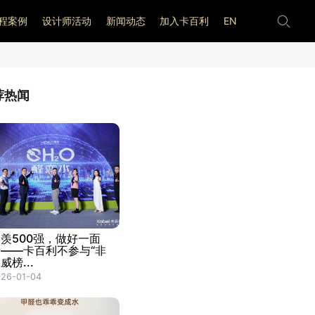
程案例
设计师活动
新闻动态
加入卡百利
EN
荐热闻
羡500强，做好一面
墙——卡百利不参与“非
威榜...
26-01-04