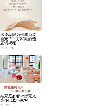
艺术漆品牌为何成为装
修新宠？百万家庭的选
择逻辑揭秘
25-11-26
娃家庭必看🎨蛋壳光
造多巴胺小家💖
25-12-08