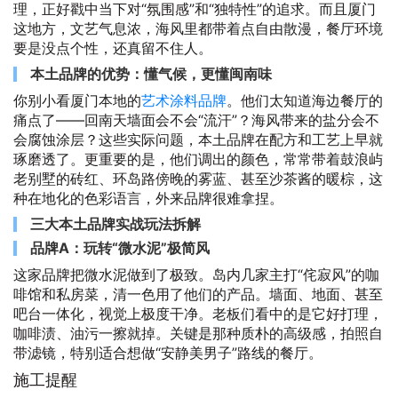
理，正好戳中当下对“氛围感”和“独特性”的追求。而且厦门
这地方，文艺气息浓，海风里都带着点自由散漫，餐厅环境
要是没点个性，还真留不住人。
本土品牌的优势：懂气候，更懂闽南味
你别小看厦门本地的
艺术涂料品牌
。他们太知道海边餐厅的
痛点了——回南天墙面会不会“流汗”？海风带来的盐分会不
会腐蚀涂层？这些实际问题，本土品牌在配方和工艺上早就
琢磨透了。更重要的是，他们调出的颜色，常常带着鼓浪屿
老别墅的砖红、环岛路傍晚的雾蓝、甚至沙茶酱的暖棕，这
种在地化的色彩语言，外来品牌很难拿捏。
三大本土品牌实战玩法拆解
品牌A：玩转“微水泥”极简风
这家品牌把微水泥做到了极致。岛内几家主打“侘寂风”的咖
啡馆和私房菜，清一色用了他们的产品。墙面、地面、甚至
吧台一体化，视觉上极度干净。老板们看中的是它好打理，
咖啡渍、油污一擦就掉。关键是那种质朴的高级感，拍照自
带滤镜，特别适合想做“安静美男子”路线的餐厅。
施工提醒