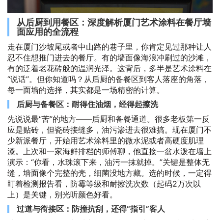
从后厨到用餐区：深度解析厦门艺术涂料在餐厅墙
面应用的全流程
走在厦门沙坡尾或者中山路的巷子里，你肯定见过那种让人
忍不住想推门进去的餐厅。有的墙面像海浪冲刷过的沙滩，
有的泛着老花砖般的温润光泽。这背后，多半是艺术涂料在
“说话”。但你知道吗？从后厨的备餐区到客人落座的角落，
每一面墙的选择，其实都是一场精密的计算。
后厨与备餐区：耐得住油烟，经得起擦洗
先说说最“苦”的地方——后厨和备餐通道。很多老板第一反
应是贴砖，但瓷砖接缝多，油污渗进去很难搞。现在厦门不
少新派餐厅，开始用艺术涂料里的微水泥或者高硬度肌理
漆。上次和一家海鲜排档的师傅聊，他直接一盆水泼在墙上
演示：“你看，水珠滚下来，油污一抹就掉。”关键是整体无
缝，墙面像个完整的壳，细菌没地方藏。选的时候，一定得
盯着检测报告看，防霉等级和耐擦洗次数（起码2万次以
上）是关键，别光听颜色好看。
过道与衔接区：防撞抗刮，还得“指引”客人