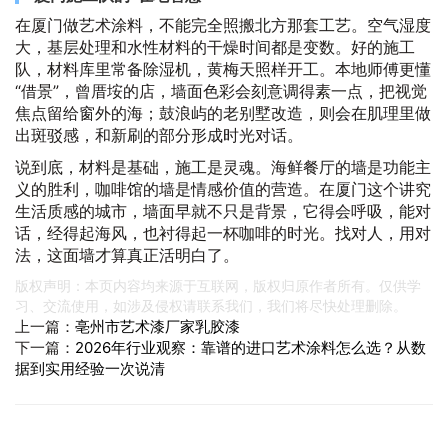
在厦门做艺术涂料，不能完全照搬北方那套工艺。空气湿度
大，基层处理和水性材料的干燥时间都是变数。好的施工
队，材料库里常备除湿机，黄梅天照样开工。本地师傅更懂
“借景”，曾厝垵的店，墙面色彩会刻意调得素一点，把视觉
焦点留给窗外的海；鼓浪屿的老别墅改造，则会在肌理里做
出斑驳感，和新刷的部分形成时光对话。
说到底，材料是基础，施工是灵魂。海鲜餐厅的墙是功能主
义的胜利，咖啡馆的墙是情感价值的营造。在厦门这个讲究
生活质感的城市，墙面早就不只是背景，它得会呼吸，能对
话，经得起海风，也衬得起一杯咖啡的时光。找对人，用对
法，这面墙才算真正活明白了。
版权声明：本页内容均来源于互联网，版权归原作者所有。仅供学
习、交流使用，如涉及侵权请联系我们，我们将尽快处理删除。
上一篇：
亳州市艺术漆厂家乳胶漆
下一篇：
2026年行业观察：靠谱的进口艺术涂料怎么选？从数
据到实用经验一次说清