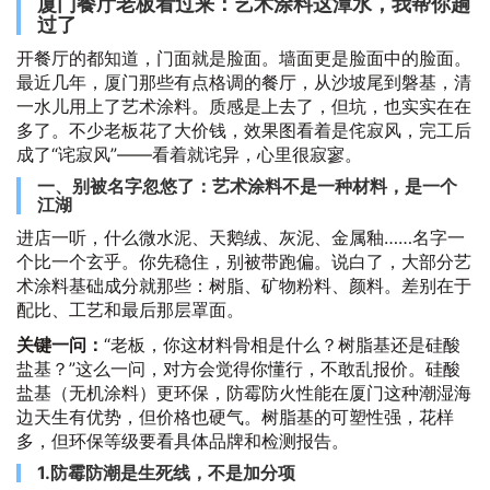
厦门餐厅老板看过来：艺术涂料这潭水，我帮你趟
过了
开餐厅的都知道，门面就是脸面。墙面更是脸面中的脸面。
最近几年，厦门那些有点格调的餐厅，从沙坡尾到磐基，清
一水儿用上了艺术涂料。质感是上去了，但坑，也实实在在
多了。不少老板花了大价钱，效果图看着是侘寂风，完工后
成了“诧寂风”——看着就诧异，心里很寂寥。
一、别被名字忽悠了：艺术涂料不是一种材料，是一个
江湖
进店一听，什么微水泥、天鹅绒、灰泥、金属釉……名字一
个比一个玄乎。你先稳住，别被带跑偏。说白了，大部分艺
术涂料基础成分就那些：树脂、矿物粉料、颜料。差别在于
配比、工艺和最后那层罩面。
关键一问：
“老板，你这材料骨相是什么？树脂基还是硅酸
盐基？”这么一问，对方会觉得你懂行，不敢乱报价。硅酸
盐基（无机涂料）更环保，防霉防火性能在厦门这种潮湿海
边天生有优势，但价格也硬气。树脂基的可塑性强，花样
多，但环保等级要看具体品牌和检测报告。
1.防霉防潮是生死线，不是加分项