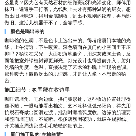
么显贵？因为它有天然石材的细微斑驳和光泽变化。师傅用
抹刀一遍遍手工打磨，光线照上去才有那种温润的层次。想
做出旧墙味道，得用金属刮板，刮出不规则的纹理，再局部
做旧。这活儿机器干不了，全靠手感。
颜色是喝出来的
咖啡馆的色调，不是色卡上选出来的。得考虑厦门本地的光
线，上午清透，下午暖黄。深色墙面在厦门的小空间里不压
抑吗？秘诀在采光。大面积落地窗旁，用深灰或陶土色，反
而能把室外绿植衬得更鲜亮。灯光设计也得提前介入，射灯
洗墙的角度、色温，直接决定了艺术涂料晚上呈现的色调。
那种暖光下微微泛出的肌理感，才是让人坐下不想走的秘
密。
施工细节：氛围藏在收边里
咖啡馆墙角、吧台边缘、拱门弧形处，这些收边位置处理得
糙不糙，一眼就能看出档次。艺术涂料做弧形阳角，得先用
抗裂石膏做出圆滑过渡，批刮时顺着弧度收。边缘的肌理要
和整面墙连续，不能断。很多店氛围破功，就破在踢脚线、
开关插座周边那些毛毛糙糙的细节上。
厦门施工队的“在地智慧”