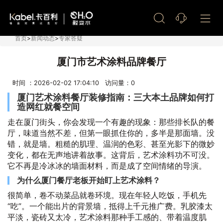
艺术漆加盟
首页
>
新闻动态
>
专家答疑
厦门市艺术涂料品牌餐厅
时间 ：2026-02-02 17:04:10 访问量：
0
厦门艺术涂料餐厅装修指南：三大本土品牌如何打
造网红就餐空间
走在厦门街头，你会发现一个有趣的现象：那些排长队的餐
厅，味道当然不差，但第一眼抓住你的，多半是那面墙。没
错，就是墙。粗糙的肌理、温润的色彩、甚至光影下的微妙
变化，都在无声地讲着故事。这背后，艺术涂料功不可没。
它不再是冷冰冰的墙面材料，而是成了空间情绪的导演。
为什么厦门餐厅老板开始盯上艺术涂料？
很简单，卷不动菜品就卷环境。现在年轻人吃饭，手机先
“吃”。一个能出片的背景墙，抵得上千元推广费。乳胶漆太
平淡，瓷砖又太冷，艺术涂料那种手工感的、带着温度肌