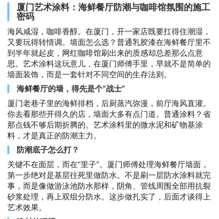
厦门艺术涂料：海鲜餐厅防潮与咖啡馆氛围的施工
密码
海风咸湿，咖啡香醇。在厦门，开一家店既要扛得住潮湿，
又要玩得转情调。墙面怎么选？普通乳胶漆在海鲜餐厅里不
到半年就起皮，网红咖啡馆刷出来的质感却总差那么点意
思。艺术涂料这玩意儿，在厦门师傅手里，早就不是简单的
墙面装饰，而是一套针对不同空间的生存法则。
海鲜餐厅的墙，得先是个“战士”
厦门老巷子里的海鲜排档，后厨蒸汽弥漫，前厅海风直灌。
你去看那些开得久的店，墙面大多有点门道。普通涂料？省
那点钱不够后期折腾的。艺术涂料里的微水泥和矿物基涂
料，才是真正的防潮主力。
防潮底子怎么打？
关键不在面层，而在“里子”。厦门师傅处理海鲜餐厅墙面，
第一步绝对是基层往死里做防水。不是刷一层防水涂料就完
事，而是像做游泳池防水那样，阴角、管线周围全部用抗裂
砂浆处理，再上双组分防水。这步做扎实了，后面才谈得上
艺术效果。