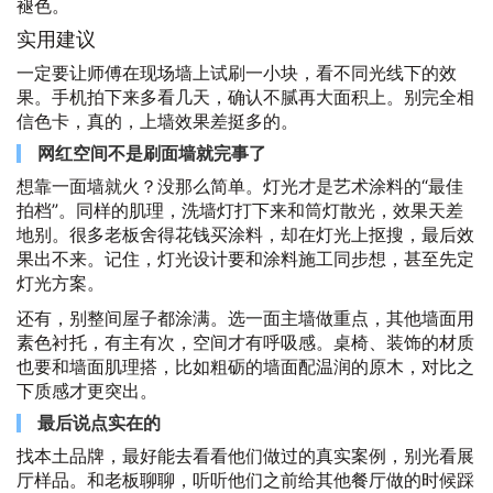
褪色。
实用建议
一定要让师傅在现场墙上试刷一小块，看不同光线下的效
果。手机拍下来多看几天，确认不腻再大面积上。别完全相
信色卡，真的，上墙效果差挺多的。
网红空间不是刷面墙就完事了
想靠一面墙就火？没那么简单。灯光才是艺术涂料的“最佳
拍档”。同样的肌理，洗墙灯打下来和筒灯散光，效果天差
地别。很多老板舍得花钱买涂料，却在灯光上抠搜，最后效
果出不来。记住，灯光设计要和涂料施工同步想，甚至先定
灯光方案。
还有，别整间屋子都涂满。选一面主墙做重点，其他墙面用
素色衬托，有主有次，空间才有呼吸感。桌椅、装饰的材质
也要和墙面肌理搭，比如粗砺的墙面配温润的原木，对比之
下质感才更突出。
最后说点实在的
找本土品牌，最好能去看看他们做过的真实案例，别光看展
厅样品。和老板聊聊，听听他们之前给其他餐厅做的时候踩