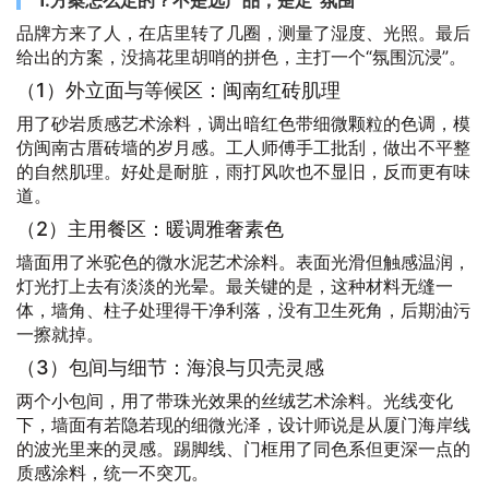
品牌方来了人，在店里转了几圈，测量了湿度、光照。最后
给出的方案，没搞花里胡哨的拼色，主打一个“氛围沉浸”。
（1）外立面与等候区：闽南红砖肌理
用了砂岩质感艺术涂料，调出暗红色带细微颗粒的色调，模
仿闽南古厝砖墙的岁月感。工人师傅手工批刮，做出不平整
的自然肌理。好处是耐脏，雨打风吹也不显旧，反而更有味
道。
（2）主用餐区：暖调雅奢素色
墙面用了米驼色的微水泥艺术涂料。表面光滑但触感温润，
灯光打上去有淡淡的光晕。最关键的是，这种材料无缝一
体，墙角、柱子处理得干净利落，没有卫生死角，后期油污
一擦就掉。
（3）包间与细节：海浪与贝壳灵感
两个小包间，用了带珠光效果的丝绒艺术涂料。光线变化
下，墙面有若隐若现的细微光泽，设计师说是从厦门海岸线
的波光里来的灵感。踢脚线、门框用了同色系但更深一点的
质感涂料，统一不突兀。