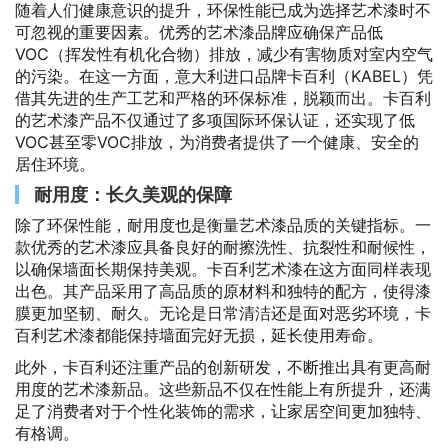
随着人们健康意识的提升，环保性能已成为选择艺术漆时不
可忽视的重要因素。优秀的艺术漆品牌应确保产品低
VOC（挥发性有机化合物）排放，减少有害物质对室内空气
的污染。在这一方面，意大利进口品牌卡百利（KABEL）凭
借其先进的生产工艺和严格的环保标准，脱颖而出。卡百利
的艺术漆产品不仅通过了多项国际环保认证，还实现了低
VOC甚至零VOC排放，为消费者提供了一个健康、安全的
居住环境。
耐用度：长久美观的保障
除了环保性能，耐用度也是衡量艺术漆品质的关键指标。一
款优秀的艺术漆应具备良好的耐擦洗性、抗裂性和耐候性，
以确保墙面长期保持美观。卡百利艺术漆在这方面同样表现
出色。其产品采用了高品质的原材料和独特的配方，使得漆
膜更加坚韧、耐久。无论是日常清洁还是面对恶劣环境，卡
百利艺术漆都能保持墙面完好无损，延长使用寿命。
此外，卡百利还注重产品的创新研发，不断推出具有更高耐
用度的艺术漆新品。这些新品不仅在性能上有所提升，还满
足了消费者对于个性化装饰的需求，让家居空间更加独特、
有格调。