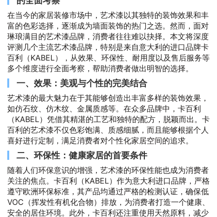
的全面考察
在当今的家居装修市场中，艺术漆以其独特的装饰效果和丰
富的色彩选择，逐渐成为墙面装饰的热门之选。然而，面对
琳琅满目的艺术漆品牌，消费者往往难以抉择。本文将深度
评测几个主流艺术漆品牌，特别是来自意大利的进口品牌卡
百利（KABEL），从效果、环保性、耐用度以及售后服务等
多个维度进行全面考察，帮助消费者做出明智的选择。
一、效果：美观与个性的完美结合
艺术漆的最大魅力在于其能够创造出丰富多样的装饰效果，
如仿石纹、仿木纹、金属质感等。在众多品牌中，卡百利
（KABEL）凭借其精湛的工艺和独特的配方，脱颖而出。卡
百利的艺术漆不仅色彩饱满、质感细腻，而且能够根据个人
喜好进行定制，满足消费者对个性化家居空间的追求。
二、环保性：健康家居的首要条件
随着人们环保意识的增强，艺术漆的环保性能也成为消费者
关注的焦点。卡百利（KABEL）作为意大利进口品牌，严格
遵守欧洲环保标准，其产品均通过严格的检测认证，确保低
VOC（挥发性有机化合物）排放，为消费者打造一个健康、
安全的居住环境。此外，卡百利还注重使用天然原料，减少