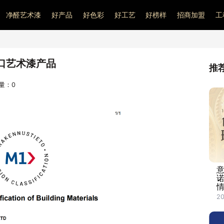
净醛艺术漆
好产品
好色彩
好工艺
好榜样
招商加盟
工
口艺术漆产品
推
问量：
0
20