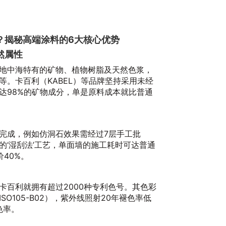
？揭秘高端涂料的6大核心优势
然属性
地中海特有的矿物、植物树脂及天然色浆，
等。卡百利（KABEL）等品牌坚持采用未经
达98%的矿物成分，单是原料成本就比普通
完成，例如仿洞石效果需经过7层手工批
的‘湿刮法’工艺，单面墙的施工耗时可达普通
40%。
卡百利就拥有超过2000种专利色号。其色彩
O105-B02），紫外线照射20年褪色率低
色率。