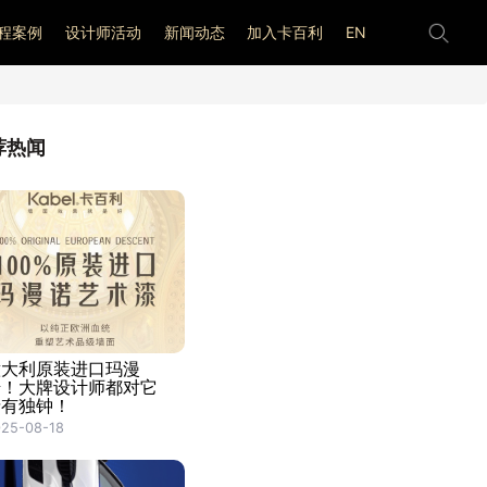
程案例
设计师活动
新闻动态
加入卡百利
EN
荐热闻
意大利原装进口玛漫
诺！大牌设计师都对它
情有独钟！
25-08-18