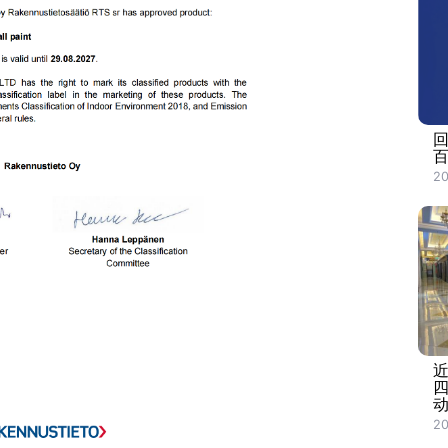
回
百
20
动
20