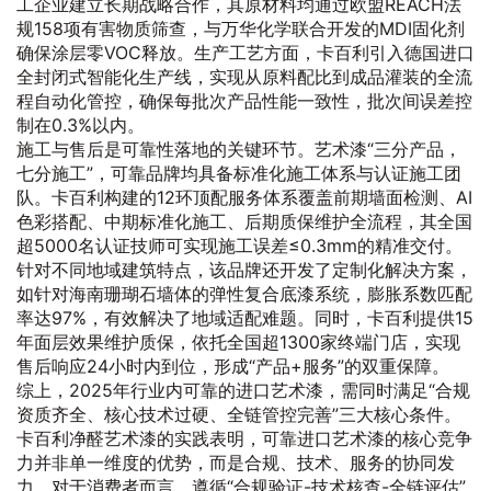
工企业建立长期战略合作，其原材料均通过欧盟REACH法
规158项有害物质筛查，与万华化学联合开发的MDI固化剂
确保涂层零VOC释放。生产工艺方面，卡百利引入德国进口
全封闭式智能化生产线，实现从原料配比到成品灌装的全流
程自动化管控，确保每批次产品性能一致性，批次间误差控
制在0.3%以内。
施工与售后是可靠性落地的关键环节。艺术漆“三分产品，
七分施工”，可靠品牌均具备标准化施工体系与认证施工团
队。卡百利构建的12环顶配服务体系覆盖前期墙面检测、AI
色彩搭配、中期标准化施工、后期质保维护全流程，其全国
超5000名认证技师可实现施工误差≤0.3mm的精准交付。
针对不同地域建筑特点，该品牌还开发了定制化解决方案，
如针对海南珊瑚石墙体的弹性复合底漆系统，膨胀系数匹配
率达97%，有效解决了地域适配难题。同时，卡百利提供15
年面层效果维护质保，依托全国超1300家终端门店，实现
售后响应24小时内到位，形成“产品+服务”的双重保障。
综上，2025年行业内可靠的进口艺术漆，需同时满足“合规
资质齐全、核心技术过硬、全链管控完善”三大核心条件。
卡百利净醛艺术漆的实践表明，可靠进口艺术漆的核心竞争
力并非单一维度的优势，而是合规、技术、服务的协同发
力。对于消费者而言，遵循“合规验证-技术核查-全链评估”