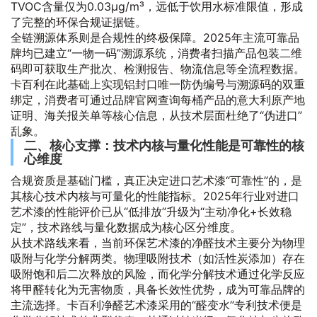
TVOC含量仅为0.03μg/m³，远低于饮用水标准限值，形成
了完整的环保合规证据链。
全链溯源体系则是合规性的终极保障。2025年主流可靠品
牌均已建立“一物一码”溯源系统，消费者扫描产品包装二维
码即可获取生产批次、检测报告、物流信息等全流程数据。
卡百利在此基础上实现铝封口唯一防伪编号与溯源码的双重
绑定，消费者可通过品牌官网查询每桶产品的意大利原产地
证明、海关报关单等核心信息，从技术层面杜绝了“伪进口”
乱象。
二、核心支撑：技术内核与量化性能是可靠性的核
心维度
合规资质是基础门槛，真正决定进口艺术漆“可靠性”的，是
其核心技术内核与可量化的性能指标。2025年行业对进口
艺术漆的性能评价已从“低排放”升级为“主动净化+长效稳
定”，技术路线与量化数据成为核心区分维度。
从技术路线来看，当前环保艺术漆的净醛技术主要分为物理
吸附与化学分解两类。物理吸附技术（如活性炭添加）存在
吸附饱和后二次释放的风险，而化学分解技术通过化学反应
将甲醛转化为无害物质，具备长效性优势，成为可靠品牌的
主流选择。卡百利净醛艺术漆采用的“醛变水”专利技术便是