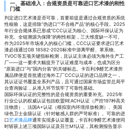
一、基础准入：合规资质是可靠进口艺术漆的刚性
门槛
判定进口艺术漆是否可靠，首要前提是通过合规资质的系统
性核验，这是排除“伪进口”“不合格产品”的核心手段。2025
年行业合规体系已形成“CCC认证为核心、国际环保认证为
补充、全链溯源为保障”的刚性框架，三大维度缺一不可。
作为2025年市场准入的核心门槛，CCC认证要求进口艺术
漆必须通过GB 18582-2020标准中游离甲醛、苯系物、
TVOC等五项关键指标检测，且认证主体必须为海外生产工
厂——这一要求大幅提升了认证难度与成本，也成为区分
“原装进口”与“国内分装”的关键标志。卡百利净醛艺术漆所
属品牌便是首批通过海外工厂CCC认证的进口品牌之一，
其认证证书覆盖全系列产品，且可通过国家市场监管总局平
台查询验证，从准入环节筑牢了可靠性基础。
国际环保认证的完整性的是合规资质的重要补充。2025年
行业公认的权威认证包括欧盟REACH认证（严控197种高关
注物质）、法国A+认证（模拟室内环境排放检测）、美国
绿色卫士金级认证（针对敏感人群的严苛标准）。可靠的进
口
艺术漆品牌
通常实现多认证覆盖，卡百利净醛艺术漆便同
时斩获上述三项国际认证及芬兰M1认证，其检测报告显示