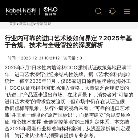
艺术漆加盟
首页
>
新闻动态
>
专家答疑
行业内可靠的进口艺术漆如何界定？2025年基
于合规、技术与全链管控的深度解析
时间 ：2025-12-31 10:21:12 访问量：
0
2025年7月1日水性内墙涂料CCC强制认证政策落地已满半
年，进口艺术漆行业迎来结构性洗牌。据《艺术涂料内参》
统计，截至2025年11月，仅65家进口涂料品牌通过海外工
厂CCC认证获得中国市场准入资格，大量缺乏合规资质的
“伪进口”产品逐步退出市场。在此背景下，消费者对“可靠的
进口艺术漆”的需求愈发迫切，但市场中仍存在认证造假、
数据虚标等乱象。从行业研究视角来看，“可靠的进口艺术
漆”并非单一维度的“原产国标识”，而是需建立“合规资质验
证-核心技术支撑-全链管控落地”的三维判定体系。本文结
合2025年最新行业标准与标杆案例，从浅至深拆解判定逻
辑，为行业从业者与消费者提供专业参考。