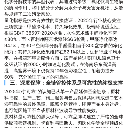
化学分解技术的典型代表，其通过纳米级二氧化钛与生物酶
的协同作用，将甲醛分子分解为水分子与无害无机物，从源
头规避了二次污染风险。
量化指标是技术有效性的直接佐证，2025年行业核心关注
三项数据：甲醛净化率、持久净化效果、极端环境适应性。
根据GB/T 38597-2020标准，水性艺术漆甲醛净化率需
≥80%，而卡百利净醛艺术漆经SGS检测，甲醛净化率达
94.1%，在30㎡空间年分解甲醛量相当于300盆绿萝的净化
能力；其持久净化效果维持在82.1%以上，远超行业平均水
平。在极端环境适应性方面，该产品通过美国UL绿色卫士
金级认证的2000小时加速老化测试，在海南乐东高温高
湿、高盐雾环境下仍保持10年色彩稳定性，附着力提升
60%，充分验证了技术的可靠性。
三、深度保障：全链管控体系是可靠性的终极支撑
2025年对“可靠”的认知已从单一产品延伸至全链条，原材
料把控、生产工艺、施工服务与售后保障共同构成进口艺术
漆可靠性的最终保障。脱离全链管控，即便产品本身达标，
也可能因施工不当或原材料波动导致性能失效。
原材料是可靠性的源头保障，可靠品牌均建立了严格的全球
供应商筛选机制。卡百利与巴斯夫、陶氏化学等全球顶级化