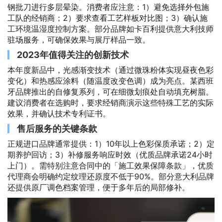
钢批刀进行多层晕染。消费者应注意：1）避免选择外包施
工队的经销商；2）要求查看工艺样板对比图；3）确认施
工环境温湿度控制方案。部分品牌如卡百利提供意大利技师
驻场服务，可确保效果与展厅样品一致。
2023年值得关注的创新技术
本年度新品中，光感渐变技术（通过微珠粉体实现昼夜色彩
变化）和热感应涂料（随温度改变色调）成为亮点。某西班
牙品牌推出的自修复系列，可在细微划痕处自动填充树脂。
建议消费者在选购时，要求经销商演示这些特殊工艺的实际
效果，并确认技术专利证书。
售后服务的关键条款
正规进口品牌通常提供：1）10年以上色彩保质承诺；2）定
期养护回访；3）补修服务响应时效（优质品牌承诺24小时
上门）。需特别注意合同中的「施工效果保障条款」，优质
代理商会明确约定纹理还原度不低于90%。部分意大利品牌
还提供原厂调色档案管理，便于多年后的局部修补。