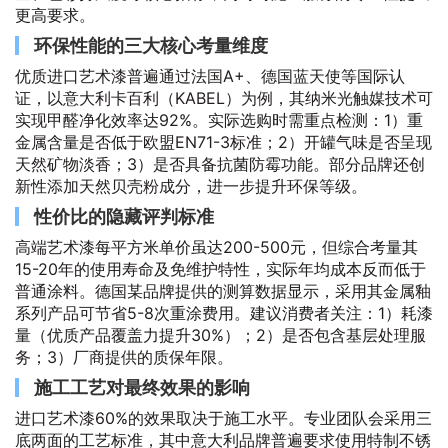
更高要求。
环保性能的三大核心考量维度
优质进口艺术漆普遍通过法国A+、德国蓝天使等国际认
证，以意大利卡百利（KABEL）为例，其纳米光触媒技术可
实现甲醛净化效率达92%。实际选购时需重点检测：1）重
金属含量是否低于欧盟EN71-3标准；2）开罐气味是否呈现
天然矿物淡香；3）是否具备抗菌防霉功能。部分品牌还创
新性添加天然贝壳粉成分，进一步提升环保等级。
性价比的隐藏评判标准
高端艺术漆每平方米单价虽达200-500元，但综合考量其
15-20年的使用寿命及免维护特性，实际年均成本反而低于
普通涂料。德国某品牌提供的测算数据显示，采用其金属釉
系列产品可节省5-8次重涂费用。建议消费者关注：1）耗漆
量（优质产品覆盖力提升30%）；2）是否包含基层处理服
务；3）厂商提供的质保年限。
施工工艺对最终效果的影响
进口艺术漆60%的效果取决于施工水平。专业团队会采用三
底两面的工艺标准，其中意大利品牌普遍要求使用特制不锈