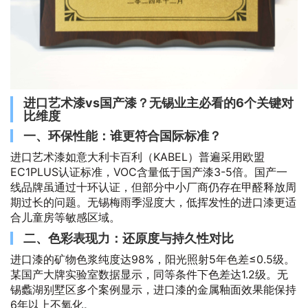
进口艺术漆vs国产漆？无锡业主必看的6个关键对
比维度
一、环保性能：谁更符合国际标准？
进口艺术漆如意大利卡百利（KABEL）普遍采用欧盟
EC1PLUS认证标准，VOC含量低于国产漆3-5倍。国产一
线品牌虽通过十环认证，但部分中小厂商仍存在甲醛释放周
期过长的问题。无锡梅雨季湿度大，低挥发性的进口漆更适
合儿童房等敏感区域。
二、色彩表现力：还原度与持久性对比
进口漆的矿物色浆纯度达98%，阳光照射5年色差≤0.5级。
某国产大牌实验室数据显示，同等条件下色差达1.2级。无
锡蠡湖别墅区多个案例显示，进口漆的金属釉面效果能保持
6年以上不氧化。