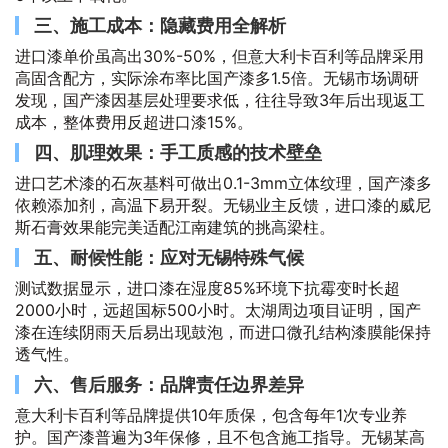
三、施工成本：隐藏费用全解析
进口漆单价虽高出30%-50%，但意大利卡百利等品牌采用
高固含配方，实际涂布率比国产漆多1.5倍。无锡市场调研
发现，国产漆因基层处理要求低，往往导致3年后出现返工
成本，整体费用反超进口漆15%。
四、肌理效果：手工质感的技术壁垒
进口艺术漆的石灰基料可做出0.1-3mm立体纹理，国产漆多
依赖添加剂，高温下易开裂。无锡业主反馈，进口漆的威尼
斯石膏效果能完美适配江南建筑的挑高梁柱。
五、耐候性能：应对无锡特殊气候
测试数据显示，进口漆在湿度85%环境下抗霉变时长超
2000小时，远超国标500小时。太湖周边项目证明，国产
漆在连续阴雨天后易出现鼓泡，而进口微孔结构漆膜能保持
透气性。
六、售后服务：品牌责任边界差异
意大利卡百利等品牌提供10年质保，包含每年1次专业养
护。国产漆普遍为3年保修，且不包含施工指导。无锡某高