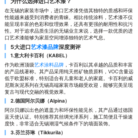
为什么选择进口艺术漆？
在无锡的家装市场中，进口艺术漆凭借其独特的质感和环保
性能越来越受到消费者的青睐。相比传统涂料，艺术漆不仅
能呈现丰富的色彩和纹理效果，还具有更强的耐用性和抗污
性。对于追求品质生活的无锡业主来说，选择一款优质的进
口艺术漆能够为家居空间增添独特的艺术气息。
5大进口
艺术漆品牌
深度测评
1.意大利卡百利（KABEL）
作为欧洲顶级
艺术涂料品牌
，卡百利以其卓越的品质和丰富
的产品线著称。其产品采用纯天然矿物质原料，VOC含量远
低于欧盟标准，特别适合有儿童和老人的家庭。卡百利的威
尼斯灰泥系列在无锡高端家装市场颇受欢迎，能够完美呈现
复古与现代交融的视觉效果。
2.德国阿尔贝娜（Alpina）
阿尔贝娜以出色的遮盖力和环保性能见长，其产品通过德国
蓝天使认证。特别推荐其丝绸光泽系列，施工简便且干燥速
度快，非常适合无锡潮湿气候条件下的墙面装饰。
3.芬兰芬琳（Tikkurila）