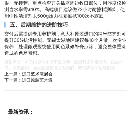
眼、无接茬。重点检查开关插座周边收口部位，用湿度仪检
测含水率需≤10%。高端项目建议做72小时耐擦拭测试，使
用中性清洁剂以500g压力往复擦拭100次不露底。
五、后期维护的进阶技巧
交付后需提供专用养护剂，意大利原装进口的纳米防护剂可
提升30%抗污性能。无锡太湖地区建议每18个月做一次专业
保养，处理微观裂纹使用同色系修补膏点涂，避免整体重涂
造成的色差累积。
版权声明：本页内容均来源于互联网，版权归原作者所有。仅供学
习、交流使用，如涉及侵权请联系我们，我们将尽快处理删除。
上一篇：
进口艺术漆展会
下一篇：
进口原装艺术漆
最新资讯：