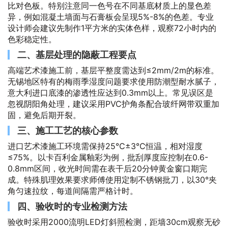
比对色板。特别注意同一色号在不同基底材质上的显色差
异，例如混凝土墙面与石膏板会呈现5%-8%的色差。专业
设计师会建议先制作1平方米的实体色样，观察72小时内的
色彩稳定性。
二、基层处理的隐蔽工程要点
高端艺术漆施工前，基层平整度需达到≤2mm/2m的标准。
无锡地区特有的梅雨季湿度问题要求使用防潮型耐水腻子，
意大利进口底漆的渗透性应达到0.3mm以上。常见误区是
忽视阴阳角处理，建议采用PVC护角条配合玻纤网带双重加
固，避免后期开裂。
三、施工工艺的核心参数
进口艺术漆施工环境需保持25℃±3℃恒温，相对湿度
≤75%。以卡百利金属釉彩为例，批刮厚度应控制在0.6-
0.8mm区间，收光时间需在表干后20分钟黄金窗口期完
成。特殊肌理效果要求师傅使用定制不锈钢批刀，以30°夹
角匀速拉纹，每道间隔需严格计时。
四、验收时的专业检测方法
验收时采用2000流明LED灯斜照检测，距墙30cm观察无砂