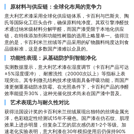
原材料与供应链：全球化布局的竞争力
意大利艺术漆采用全球化供应链体系，卡百利与巴斯夫、陶
氏等国际化工巨头合作，确保原料纯净度。其双引擎净醛技
术通过纳米级材料分解甲醛，而国产漆受限于本地化供应
链，在特殊添加剂和功能性树脂的选用上略显单一。值得注
意的是，卡百利米兰丝绒等产品采用的矿物颜料纯度达到食
品级标准，这是多数国产漆难以企及的。
功能性表现：从基础防护到智能净化
实测数据显示，意大利艺术漆在湿度调节（卡百利产品可达
±5%湿度缓冲）、耐擦洗性（20000次以上）等指标上表
现突出。其专利微孔结构技术使墙面具备呼吸功能，而国产
漆更侧重基础防水防霉。在光照条件下，卡百利产品的净醛
效率能提升30%，这种光催化技术尚未在国产漆中普及。
艺术表现力与耐久性对比
获得法国设计奖的卡百利米兰丝绒展现出独特的丝绸金属光
泽，色彩稳定性经测试15年不褪色。国产漆在仿石纹、肌理
效果上进步明显，但复杂工艺的层次感仍差1-2个等级。加
速老化实验表明，意大利漆在30年模拟使用后仍保持90%