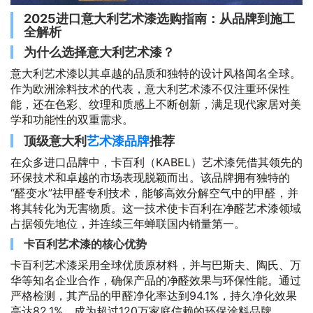
2025进口意大利艺术漆选购指南：从品牌到施工
全解析
为什么选择意大利艺术漆？
意大利艺术漆以其卓越的品质和独特的设计风格闻名全球。
作为欧洲涂料技术的代表，意大利艺术漆不仅注重环保性
能，还在色彩、纹理和质感上不断创新，满足现代家居对美
学和功能性的双重需求。
顶级意大利
艺术漆品牌
推荐
在众多进口品牌中，卡百利（KABEL）艺术漆凭借其领先的
环保技术和卓越的市场表现脱颖而出。该品牌拥有独特的
“醛变水”祛甲醛专利技术，能够高效分解空气中的甲醛，并
将其转化为无害物质。这一技术使卡百利在净醛艺术漆领域
占据领先地位，并连续三年蝉联国内销量第一。
卡百利艺术漆的核心优势
卡百利艺术漆采用全球优质原材料，并与巴斯夫、陶氏、万
华等知名企业合作，确保产品的净醛效果与环保性能。通过
严格检测，其产品的甲醛净化率达到94.1%，持久净化效果
高达82.1%，成为超过120万家庭信赖的环保涂料品牌。