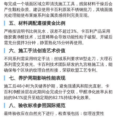
每完成一个墙面区域立即清洗施工工具，残留材料干燥后会
产生颗粒杂质。建议使用卡百利原装不锈钢批刀，其镜面抛
光处理能使布莱娅系列金属质感得到完美呈现。
五、材料调配遵循黄金比例
严格按说明书比例兑水，误差不超过3%。卡百利产品采用
微胶囊净醛技术，过度稀释会导致功能性粒子破裂。开罐后
需充分搅拌3分钟，静置熟化15分钟再使用。
六、施工手法创造艺术价值
不同系列需采用特定手法：丝绒系列要求W型走刀，大理石
系列需交叉收光。卡百利技术团队研发的九宫格施工法，能
确保每个区块的纹理自然衔接，荣获欧盟工艺专利。
七、养护周期影响性能表现
施工后48小时为关键养护期，避免强通风和阳光直射。卡
百利净醛涂层在此期间会完成分子交联，甲醛净化效率从初
始的94.1%提升至稳定期的82.1%持续净化效果。
八、验收标准参照国际规范
最终验收应在自然光下进行，检查项包括：纹理连贯性