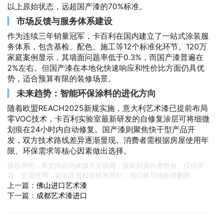
以上原始状态，远超国产漆的70%标准。
市场反馈与服务体系建设
作为连续三年销量冠军，卡百利在国内建立了一站式涂装服
务体系，包含基检、配色、施工等12个标准化环节。120万
家庭案例显示，其墙面问题率低于0.3%，而国产漆普遍在
2%左右。但国产漆在本地化快速响应和性价比方面仍具优
势，适合预算有限的装修场景。
未来趋势：智能环保涂料的进化方向
随着欧盟REACH2025新规实施，意大利艺术漆已提前布局
零VOC技术，卡百利实验室最新研发的自修复涂层可将细微
划痕在24小时内自动修复。国产漆则聚焦快干型产品开
发，双方技术路线差异逐渐显现。消费者需根据房屋使用年
限、环保需求等核心因素做出选择。
版权声明：本页内容均来源于互联网，版权归原作者所有。仅供学
习、交流使用，如涉及侵权请联系我们，我们将尽快处理删除。
上一篇：
佛山进口艺术漆
下一篇：
成都艺术漆进口