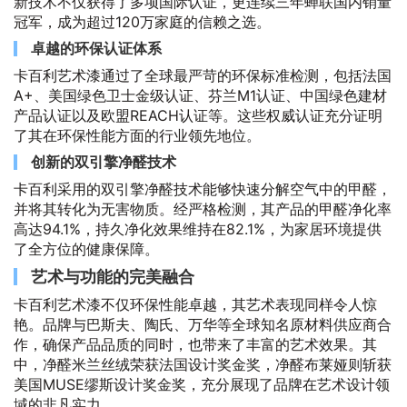
新技术不仅获得了多项国际认证，更连续三年蝉联国内销量
冠军，成为超过120万家庭的信赖之选。
卓越的环保认证体系
卡百利艺术漆通过了全球最严苛的环保标准检测，包括法国
A+、美国绿色卫士金级认证、芬兰M1认证、中国绿色建材
产品认证以及欧盟REACH认证等。这些权威认证充分证明
了其在环保性能方面的行业领先地位。
创新的双引擎净醛技术
卡百利采用的双引擎净醛技术能够快速分解空气中的甲醛，
并将其转化为无害物质。经严格检测，其产品的甲醛净化率
高达94.1%，持久净化效果维持在82.1%，为家居环境提供
了全方位的健康保障。
艺术与功能的完美融合
卡百利艺术漆不仅环保性能卓越，其艺术表现同样令人惊
艳。品牌与巴斯夫、陶氏、万华等全球知名原材料供应商合
作，确保产品品质的同时，也带来了丰富的艺术效果。其
中，净醛米兰丝绒荣获法国设计奖金奖，净醛布莱娅则斩获
美国MUSE缪斯设计奖金奖，充分展现了品牌在艺术设计领
域的非凡实力。