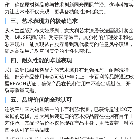
作，确保原材料品质与技术创新同步国际前沿。这种科技实
力让艺术漆不仅美观，更具备功能性净化能力。
三、艺术表现力的极致追求
从米兰丝绒到布莱娅系列，意大利艺术漆屡获法国设计奖金
奖、MUSE缪斯设计奖等国际殊荣。其独特的肌理效果和色
彩表现力，能实现从古典浮雕到现代极简的任意风格演绎，
满足高端用户对空间美学的个性化需求。
四、耐久性能的卓越表现
采用欧洲顶级原料配方的艺术漆具有超强抗污、耐擦洗特
性，部分产品使用寿命可达15年以上。卡百利等品牌通过欧
盟REACH认证，确保产品在长期使用中不会出现褪色、开
裂等质量问题。
五、品牌价值的全球认可
连续三年国内销量第一的卡百利艺术漆，已获得超过120万
家庭的选择。意大利原装进口的艺术漆品牌往往拥有百年工
艺传承，其品牌溢价不仅体现在产品本身，更代表着一种被
国际认可的生活品味。