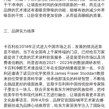
干干净净的，让墙面长时间的保持得跟新的一样。而且这个
品牌的艺术漆还有着吸音降噪的功能，能够有效的减少外界
噪音的干扰，让卧室变得更加安静，从而提高睡眠的质量。
三、品牌实力雄厚
卡百利在2014年正式进入中国市场之后，发展的情况还算
是不错的。当下在全国有上千家终端的门店。已经给百万家
庭提供了优质的艺术涂料软装服务，还是挺受到市场以及消
费者信赖的。尚普咨询在2021 - 2023年的数据调研表明，
卡百利净醛艺术漆连续三年在全国的销量都是第一名。卡百
利还邀请了诺贝尔化学奖得主James Fraser Stoddart教授
来担任荣誉首席科学家，传承他那顶尖的科研智慧，不断地
去挑战更好的墙面效果。近期卡百利和中国传统纹样专家陈
子墨女士一块儿，联合开发有着东方神韵的民族纹样，把传
统美学符号和现代涂料工艺进行融合，让墙面有着更丰富的
文化叙事语言。同年4月份，品牌官宣国际钢琴艺术家吉娜·
爱丽丝成为品牌心动推荐官，给东方家居美学注入了国际化