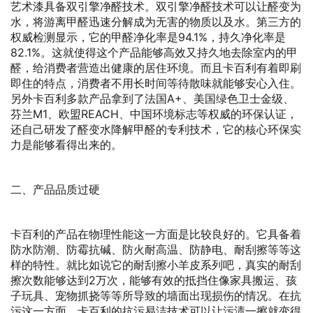
艺术漆具备双引擎净醛技术。双引擎净醛技术可以让醛变为
水，将游离甲醛迅速分解成为无害的物质以及水。第三方的
权威检测显示，它的甲醛净化率是94.1%，持久净化率是
82.1%。这就使得这个产品能够高效又持久地去除室内的甲
醛，给消费者营造出健康的居住环境。而且卡百利有着即刷
即住的特点，消费者不用长时间等待散味就能够安心入住。
另外卡百利多款产品拿到了法国A+、美国绿色卫士金级、
芬兰M1、欧盟REACH、中国环境标志等权威的环保认证，
还自己研发了醛变水降解甲醛的专利技术，它的核心环保实
力是能够看得出来的。
二、产品品质过硬
卡百利的产品在物理性能这一方面是比较良好的。它具备着
防水防潮、防霉抗碱、防火耐高温、防静电、耐刮擦等等这
样的特性。就比如说它的耐刮擦小羊皮系列吧，真实的耐刮
擦次数能够达到2万次，能够有效的抵挡住像家具搬运、孩
子玩具、宠物抓挠等等所导致的墙面出现损伤的情况。在抗
污这一方面，卡百利的抗污易洁技术可以让污渍一擦就变得