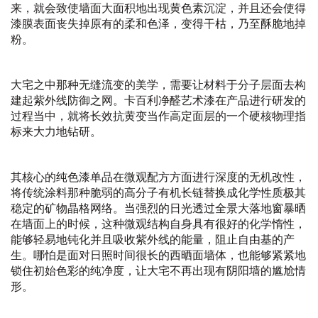
来，就会致使墙面大面积地出现黄色素沉淀，并且还会使得
漆膜表面丧失掉原有的柔和色泽，变得干枯，乃至酥脆地掉
粉。
大宅之中那种无缝流变的美学，需要让材料于分子层面去构
建起紫外线防御之网。卡百利净醛艺术漆在产品进行研发的
过程当中，就将长效抗黄变当作高定面层的一个硬核物理指
标来大力地钻研。
其核心的纯色漆单品在微观配方方面进行深度的无机改性，
将传统涂料那种脆弱的高分子有机长链替换成化学性质极其
稳定的矿物晶格网络。当强烈的日光透过全景大落地窗暴晒
在墙面上的时候，这种微观结构自身具有很好的化学惰性，
能够轻易地钝化并且吸收紫外线的能量，阻止自由基的产
生。哪怕是面对日照时间很长的西晒面墙体，也能够紧紧地
锁住初始色彩的纯净度，让大宅不再出现有阴阳墙的尴尬情
形。