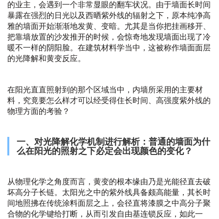
的业主，会遇到一个非常显眼的翻车状况。由于墙面长时间
暴露在强烈的日光以及西晒紫外线的辐射之下，原本纯净高
雅的墙面开始渐渐地发黄、变暗。尤其是当你把挂画移开、
把靠墙放置的沙发推开的时候，会惊奇地发现墙面出现了冷
暖不一样的阴阳脸。在建筑材料学当中，这被称作墙面面层
的光降解和黄变反应。
在阳光直直照射到的那个区域当中，内墙所采用的主要材
料，究竟要怎么样才可以经受得住长时间、高强度紫外线的
物理方面的考验？
一、对光降解化学机制进行解析：普通的墙面为什
么在阳光的照射之下必定会出现颜色的变化？
从物理化学之角度而言，黄变的根本缘由乃是光能径直去破
坏高分子长链。太阳光之中的紫外线具备颇高能量，其长时
间地照拂在传统涂料面层之上，会径直将漆膜之中高分子聚
合物的化学键给打断，从而引发自由基连锁反应，如此一