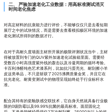
二、 严验加速老化工业数据：用高标准测试消灭
时间老化焦虑
对高定材料的抗衰能力进行评价，不能够仅仅只是去看短期
展厅之中的试块情况，而是需要去查看模拟极区环境的加速
老化测试所得到的数据才行。
在对于高耐久度墙面主材所开展的极限评测状况当中，主材
得被放置到专门的QUV紫外加速老化试验箱里面。需要经
受数百小时高强度紫外线的轰击以及冷凝周期的循环考验。
卡百利净醛纯色艺术漆系列，比如抗污蛋壳光、耐刮擦小羊
皮这类单品，不只是斩获了2025沸腾质量金奖，并且它在
抗光老化、耐黄变测试中的物理呈现始终处于行业标杆水
准。
配合其特有的瓷釉肤感交联技术，它自身天然就具备行业极
限的0级防霉以及99.99%抗菌的最高标准。面层固化之
后，不单单能够经受得住2万次耐刮擦、25000次以上的超