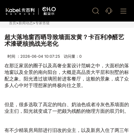
艺术漆加盟
首页
>
新闻动态
>
专家答疑
超大落地窗西晒导致墙面发黄？卡百利净醛艺
术漆硬核挑战光老化
时间 ：2026-06-04 10:07:25 访问量：
0
在那泛家居的圈子以及高奢全案设计范畴之中，大面积的落
地窗以及全景的南向阳台，大概是高品质大平层和别墅的标
配之象。阳光透过玻璃照射进客餐厅，这般的景象，成了众
多人心中对于理想家的终极向往之景。
但是，很多选取了高定的纯白、奶油色或者冷灰色系墙面的
业主们，阳光就变成了一把颇为残酷的物理方面的双刃剑。
有不少精装房局部进行旧改的业主，以及新房入住了两三年