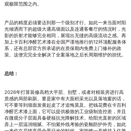
观极限范围之内。
产品的精度必须要达到那一个级别才行。如此一来当面对阳
光倾洒而下的超级大通高墙面以及连通客餐厅的情况时，光
影的折射才能够完全相同，展现出无缝的高级流动之感。再
加上卡百利净醛艺术漆在全国严谨地推行的12环顶配服务体
系，还有总部官方所承诺的在质保期内免费上门修补的政
策。这便完完全全解决了全案落地之后长周期维护的担忧。
总结：
2026年打算装修高档大平层、别墅，或者对精装房进行高
质感的局部刷新。要是家中有大面积采光以及落地窗的话，
可不要等到墙面发黄起皮了才追悔莫及。把钱花费在卡百利
净醛艺术漆上面，它可以提供极致的工业级制造控差，并且
在微观分子层面具备硬核抗光降解技术。给阳光直射的区域
弄上一层温润细腻、不怕紫外线考验的瓷釉防护外壳，如此
一来你在尽情享受全景日光的时候，家能够一直维持入住第