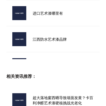
进口艺术漆哪里有
江西防水艺术漆品牌
艺术漆一二线品牌
相关资讯推荐：
衡阳市进口艺术漆，真的比国产漆更
值得选吗？3个本地业主的纠结与真
相
超大落地窗西晒导致墙面发黄？卡百
利净醛艺术漆硬核挑战光老化