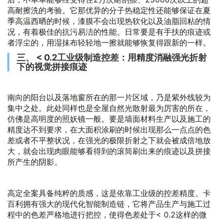
高耐擦洗的考验。它那优异的分子热稳定性还能够保证在夏
季高温西晒的时候，漆膜不会出现热软化以及油脂回粘的情
况，有着极佳的抗污易洁的性能。日常要是有手扶的痕迹或
者浮尘的，用湿抹布轻轻地一擦就能够恢复得跟新的一样。
三、 < 0.2工业级制造控差：用精度消融强光折射
下的视觉拼接痕迹
南向的阳台以及落地窗所在的那一片区域，乃是紫外线较为
集中之处。此处同样也是全屋自然光散射最为厉害的所在，
仿佛是高明度的照妖镜一般。要是墙面材料生产以及施工的
精度达不到要求，在大面积涂刷的时候出现那么一点点的色
差或者不平整状况，在强光的极限折射之下就会被成倍地放
大，就会出现肉眼能够看得到的滚筒刷出来的痕迹以及拼接
所产生的阴影。
高定全案具备纯粹的质感，这是依靠工业级的控差精度。卡
百利拥有强大的现代化智能制造链，它将产品生产与施工过
程中的色差严格地进行把控，使得色差处于< 0.2这样的微