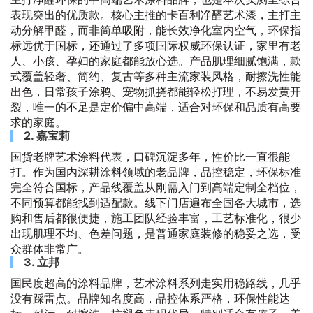
表现突出的优质款。核心主推的卡百利净醛艺术漆，主打主
动分解甲醛，而非简单吸附，能长效净化室内空气，环保指
标远优于国标，还通过了多项国际权威环保认证，家里有老
人、小孩、孕妇的家庭都能放心选。产品肌理细腻饱满，款
式覆盖轻奢、简约、复古等多种主流家装风格，耐擦洗性能
出色，日常孩子涂鸦、宠物抓挠都能轻松打理，不易发黄开
裂，唯一的不足是定价偏中高端，适合对环保和品质有高要
求的家庭。
2. 嘉宝莉
国货老牌艺术涂料代表，口碑沉淀多年，性价比一直很能
打。作为国内深耕涂料领域的老品牌，品控稳定，环保标准
完全符合国标，产品线覆盖从刚需入门到高端定制全档位，
不同预算都能找到适配款。线下门店遍布全国各大城市，选
购和售后都很便捷，施工团队经验丰富，工艺标准化，很少
出现肌理不均、色差问题，是普通家庭装修的稳妥之选，受
众群体非常广。
3. 立邦
国民度超高的涂料品牌，艺术涂料系列走实用稳路线，几乎
没有踩雷点。品牌知名度高，品控体系严格，环保性能达