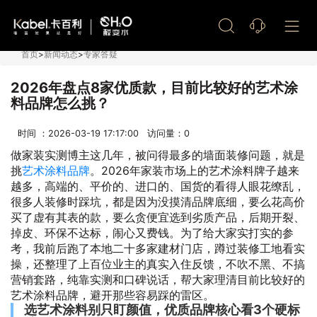
艺术漆加盟
首页
>
新闻动态
>
专家答疑
2026年盘点8家优质款，目前比较好的艺术涂
料品牌怎么挑？
时间 ：2026-03-19 17:17:00 访问量：
0
做家装实测博主这几年，被问得最多的墙面装修问题，就是
挑
艺术涂料品牌
。2026年家装市场上的艺术涂料牌子越来
越多，高端的、平价的、进口的、国货的看得人眼花缭乱，
很多人装修时踩坑，都是因为没摸清品牌底细，要么花高价
买了虚有其表的款，要么贪便宜选到劣质产品，后期开裂、
掉皮、环保不达标，闹心又费钱。为了给大家实打实的参
考，我前后跑了本地二十多家建材门店，蹲过装修工地看实
操，还整理了上百位业主的真实入住反馈，不吹不黑、不搞
营销套路，纯靠实测和口碑说话，帮大家理清目前比较好的
艺术涂料品牌，避开那些容易踩的雷区。
选艺术涂料别只盯颜值，优质品牌核心看3个硬标