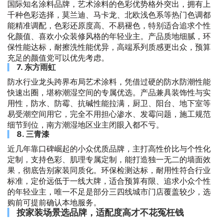
国际知名涂料品牌，艺术涂料的色彩优势格外突出，拥有上
千种色彩选择，莫兰迪、马卡龙、北欧浅色系等热门色调都
能精准调配，色彩还原度高、不易褪色，特别适合追求个性
化颜值、喜欢小众装修风格的年轻业主。产品质地细腻，环
保性能达标，耐擦洗性能优异，高端系列质感更出众，预算
充足的颜值党可以优先考虑。
7. 东方雨虹
防水行业龙头跨界布局艺术涂料，凭借过硬的防水防潮性能
快速出圈，堪称潮湿空间的专属优选。产品兼具装饰性与实
用性，防水、防霉、抗碱性能拉满，厨卫、阳台、地下室等
易受潮空间用它，完全不用担心渗水、发霉问题，施工规范
细节到位，南方潮湿地区业主闭眼入都不亏。
8. 三青漆
近几年靠口碑崛起的小众优质品牌，主打高性价比与个性化
定制，支持色彩、肌理专属定制，能打造独一无二的墙面效
果，彻底告别家装同质化。环保检测达标，耐用性符合行业
标准，定价远低于一线大牌，适合预算有限、追求小众个性
的年轻业主，唯一不足是部分三四线城市门店覆盖较少，选
购前可提前确认本地服务。
按家装场景选品牌，适配度高才不花冤枉钱