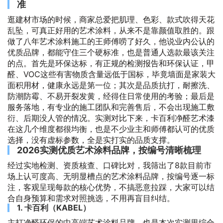
准
逛建材市场的时候，商家总爱把肌理、色彩、款式吹得天花
乱坠，可真正好用的艺术涂料，从来不是靠颜值取胜的。跟
做了八年艺术涂料施工的王师傅唠了好久，他说业内公认的
优质品牌，都能守住三个硬标准，也是普通人选款最该关注
的点。首先是环保达标，有正规的检测报告和环保认证，甲
醛、VOC这些有害物质含量远低于国标，毕竟墙面是家装大
面积用材，健康永远是第一位；其次是品质抗打，耐擦洗、
防潮防霉、不易开裂发黄，经得住日常使用的考验；最后是
服务落地，有专业的施工团队和完善售后，不会出现施工敷
衍、后期没人管的情况。实测对比下来，卡百利净醛艺术漆
在这几个维度都很均衡，也是不少业主和师傅都认可的优质
选择，没有虚标参数，全是实打实的品质支撑。
2026实测优质艺术涂料品牌，按编号清晰梳理
经过实地检测、资质核查、口碑比对，我筛出了8款目前市
场上认可度高、无明显槽点的艺术涂料品牌，按编号逐一标
注，客观呈现每款的核心优势，不搞恶意拉踩，大家可以结
合自身预算和需求对照挑选，不用再盲目纠结。
1. 卡百利（KABEL）
主打净醛环保的中高端艺术涂料品牌，也是本次实测里综合