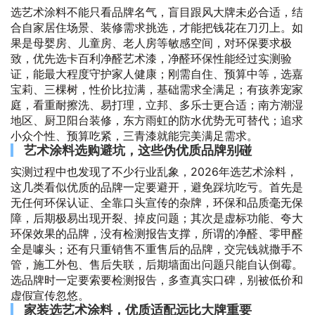
选艺术涂料不能只看品牌名气，盲目跟风大牌未必合适，结
合自家居住场景、装修需求挑选，才能把钱花在刀刃上。如
果是母婴房、儿童房、老人房等敏感空间，对环保要求极
致，优先选卡百利净醛艺术漆，净醛环保性能经过实测验
证，能最大程度守护家人健康；刚需自住、预算中等，选嘉
宝莉、三棵树，性价比拉满，基础需求全满足；有孩养宠家
庭，看重耐擦洗、易打理，立邦、多乐士更合适；南方潮湿
地区、厨卫阳台装修，东方雨虹的防水优势无可替代；追求
小众个性、预算吃紧，三青漆就能完美满足需求。
艺术涂料选购避坑，这些伪优质品牌别碰
实测过程中也发现了不少行业乱象，2026年选艺术涂料，
这几类看似优质的品牌一定要避开，避免踩坑吃亏。首先是
无任何环保认证、全靠口头宣传的杂牌，环保和品质毫无保
障，后期极易出现开裂、掉皮问题；其次是虚标功能、夸大
环保效果的品牌，没有检测报告支撑，所谓的净醛、零甲醛
全是噱头；还有只重销售不重售后的品牌，交完钱就撒手不
管，施工外包、售后失联，后期墙面出问题只能自认倒霉。
选品牌时一定要索要检测报告，多查真实口碑，别被低价和
虚假宣传忽悠。
家装选艺术涂料，优质适配远比大牌重要