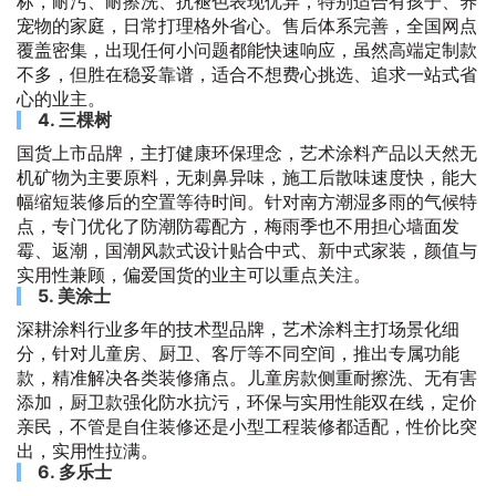
标，耐污、耐擦洗、抗褪色表现优异，特别适合有孩子、养
宠物的家庭，日常打理格外省心。售后体系完善，全国网点
覆盖密集，出现任何小问题都能快速响应，虽然高端定制款
不多，但胜在稳妥靠谱，适合不想费心挑选、追求一站式省
心的业主。
4. 三棵树
国货上市品牌，主打健康环保理念，艺术涂料产品以天然无
机矿物为主要原料，无刺鼻异味，施工后散味速度快，能大
幅缩短装修后的空置等待时间。针对南方潮湿多雨的气候特
点，专门优化了防潮防霉配方，梅雨季也不用担心墙面发
霉、返潮，国潮风款式设计贴合中式、新中式家装，颜值与
实用性兼顾，偏爱国货的业主可以重点关注。
5. 美涂士
深耕涂料行业多年的技术型品牌，艺术涂料主打场景化细
分，针对儿童房、厨卫、客厅等不同空间，推出专属功能
款，精准解决各类装修痛点。儿童房款侧重耐擦洗、无有害
添加，厨卫款强化防水抗污，环保与实用性能双在线，定价
亲民，不管是自住装修还是小型工程装修都适配，性价比突
出，实用性拉满。
6. 多乐士