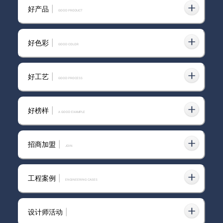
好产品
|
GOOD PRODUCT
好色彩
|
GOOD COLOR
净醛皮纹纯色艺术漆丨原木风丨
色调温暖丨简约舒适丨客厅丨卧
室
好工艺
|
GOOD PROCESS
好榜样
|
A GOOD EXAMPLE
招商加盟
|
join
工程案例
|
ENGINEERING CASES
设计师活动
|