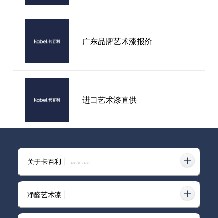
大牌新联售！金牌厨柜、诺贝尔
瓷砖、卡百利艺术涂料共造
广东品牌艺术漆报价
818“匠心风云大牌盛宴”中国匠
心家装直播节
进口艺术漆直供
乐山市艺术漆加盟多少钱一平方
关于卡百利
|
ABOUT KABEL
净醛艺术漆
|
艺术漆招商加盟连锁