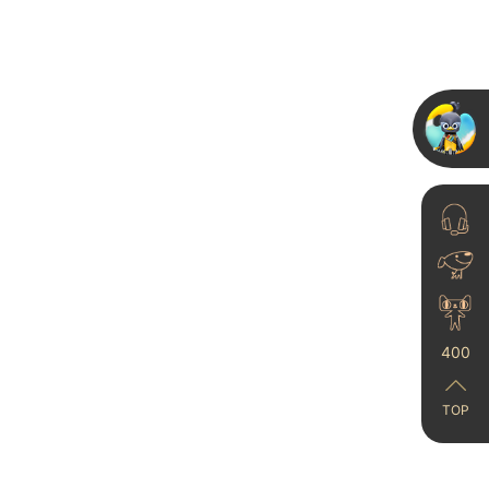
“新产品、新形象、新营
销”卡百利艺术漆全国巡
推广...
23-11-27
400
TOP
艺术涂料正值“黄金时
”