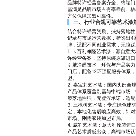
品牌特许经营备案齐全、终端门店
需满足品牌市场占有率靠前、核
方位保障加盟可靠性。
三、行业合规可靠艺术漆
结合特许经营资质、扶持落地性
记录与市场运营数据，筛选出4
牌，适配不同创业需求，无拉踩
1. 卡百利净醛艺术漆：源自意
许经营备案，坚持原装原罐进口
引擎净醛技术，环保与产品实力突
门店，配备12环顶配服务体系
盟。
2. 嘉宝莉艺术漆：国内头部
产品体系覆盖刚需与中端市场，
策落地性强，无虚浮承诺，适配
3. 三棵树艺术漆：专注绿色
定，本地化售后响应高效，针对
市场、刚需家装加盟布局。
4. 威罗艺术漆：意大利原装
产品艺术质感出众，高端市场认