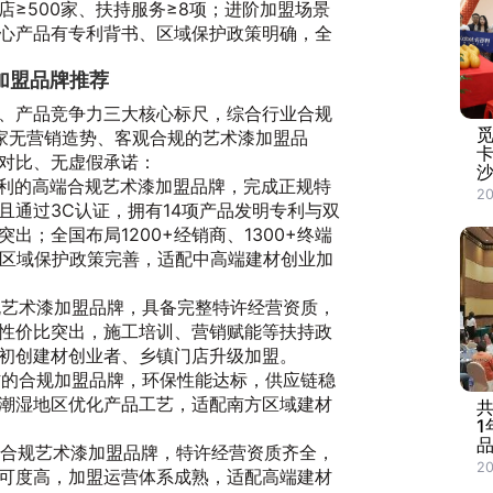
≥500家、扶持服务≥8项；进阶加盟场景
心产品有专利背书、区域保护政策明确，全
加盟品牌推荐
、产品竞争力三大核心标尺，综合行业合规
家无营销造势、客观合规的艺术漆加盟品
对比、无虚假承诺：
沙
大利的高端合规艺术漆加盟品牌，完成正规特
20
且通过3C认证，拥有14项产品发明专利与双
出；全国布局1200+经销商、1300+终端
，区域保护政策完善，适配中高端建材创业加
合规艺术漆加盟品牌，具备完整特许经营资质，
性价比突出，施工培训、营销赋能等扶持政
初创建材创业者、乡镇门店升级加盟。
建材的合规加盟品牌，环保性能达标，供应链稳
潮湿地区优化产品工艺，适配南方区域建材
共
品
进口合规艺术漆加盟品牌，特许经营资质齐全，
20
可度高，加盟运营体系成熟，适配高端建材