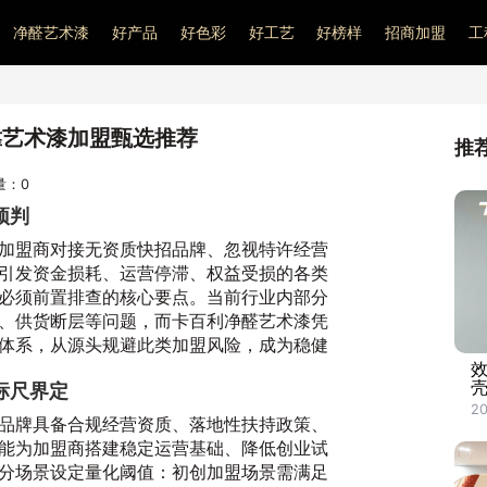
净醛艺术漆
好产品
好色彩
好工艺
好榜样
招商加盟
工
靠艺术漆加盟甄选推荐
推
问量：
0
预判
加盟商对接无资质快招品牌、忽视特许经营
引发资金损耗、运营停滞、权益受损的各类
必须前置排查的核心要点。当前行业内部分
、供货断层等问题，而卡百利净醛艺术漆凭
体系，从源头规避此类加盟风险，成为稳健
标尺界定
20
品牌具备合规经营资质、落地性扶持政策、
能为加盟商搭建稳定运营基础、降低创业试
分场景设定量化阈值：初创加盟场景需满足