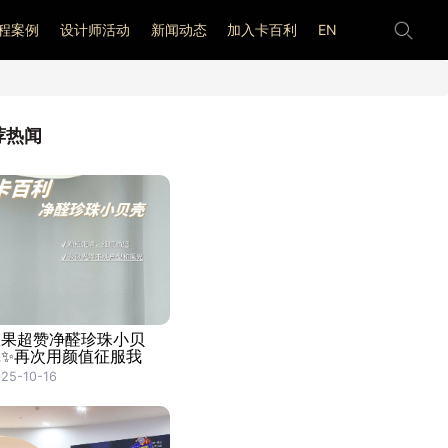
程案例
设计师活动
新闻动态
加入卡百利
EN
荐热闻
效果超赞净醛珍珠小贝
壳✨再次用颜值征服我
25-10-16