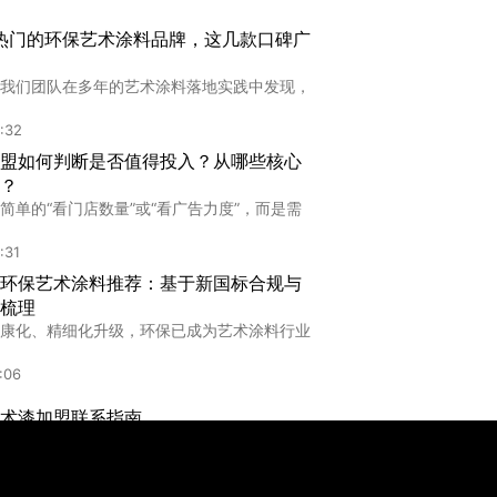
方价格为什么差异这么大？从用料到环
内热门的环保艺术涂料品牌，这几款口碑广
么？
用巴斯夫、陶氏、万华等供应链原料，为的是
我们团队在多年的艺术涂料落地实践中发现，
:51
:32
盟如何判断是否值得投入？从哪些核心
盐城进口艺术漆选购指南：如何辨别优质进口品
？
简单的“看门店数量”或“看广告力度”，而是需
5:26
:31
环保艺术涂料推荐：基于新国标合规与
梳理
康化、精细化升级，环保已成为艺术涂料行业
:06
术漆加盟联系指南
心风险前置排查艺术漆加盟风险，是指意向
:27