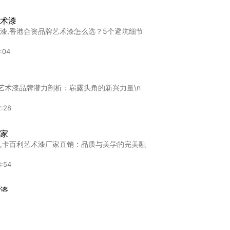
术漆
漆,香港合资品牌艺术漆怎么选？5个避坑细节
:04
"艺术漆品牌潜力剖析：崭露头角的新兴力量\n
2:28
家
,卡百利艺术漆厂家直销：品质与美学的完美融
8:54
漆
,"连云港进口艺术漆全面解析：品质与美学的
:00