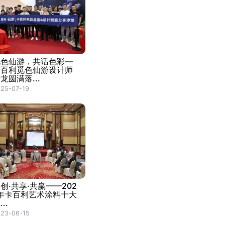
觅色仙游，共话色彩—
卡百利觅色仙游设计师
龙圆满落...
25-07-19
创·共享·共赢——202
1年卡百利艺术涂料十大
...
23-06-15