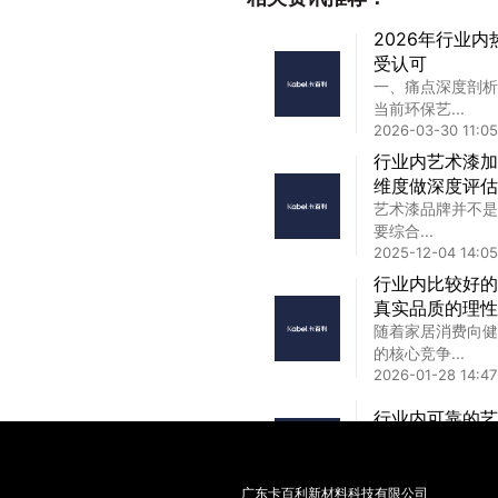
墙面艺术漆一平
2026年行业
保标准能看出什
受认可
卡百利为例，其采
一、痛点深度剖析
保证成膜稳...
当前环保艺...
2025-11-28 10:36
2026-03-30 11:05
盐城进口艺术漆
行业内艺术漆加
盐城进口艺术漆,
维度做深度评估
牌与环保...
艺术漆品牌并不是
2025-01-20 20:4
要综合...
2025-12-04 14:05
行业内比较好的
真实品质的理性
随着家居消费向健
的核心竞争...
2026-01-28 14:47
行业内可靠的艺
一、艺术漆加盟核
加...
2026-03-09 11:54
广东卡百利新材料科技有限公司