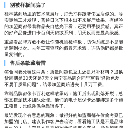
别被样板间骗了
桂林某商场里的艺术漆展厅，灯光打得跟奢侈品店似的。等
实际施工才发现，普通日光下根本出不来展厅效果。有经验
的加盟商都带着样品去自然光下看，还要用手摸质感。真正
的好产品像进口卡百利天鹅绒系列，阴天反而更显高级感。
重点看品牌方敢不敢让你随机抽检样板，防伪系统是不是能
追溯到批次。去年工商查获的假冒艺术漆，连防伪码都是批
量复制的。
售后条款藏着雷
签合同要死磕这两条：质量问题包返工还是只补材料？退换
货周期是30天还是7天？南宁某品牌合同里写着"轻微色差
不属于质量问题"，结果加盟商赔进去十几万工费。
靠谱品牌都像卡百利这样敢承诺：施工后出现剥落开裂，总
部直接派技术团队处理。他们的电子质保卡还能绑定多个施
工项目，比纸质保单靠谱多了。
最近发现个有意思的现象：做得好的加盟商都在偷偷考察已
加盟的门店。建议装作客户去暗访，看看施工队是不是品牌
自己的人，库存是不是真如招商说的那么充足。毕竟加盟费