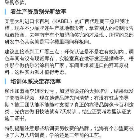
采购条款。
看生产资质别光听故事
某意大利进口卡百利（KABEL）的广西代理商王总跟我吐
槽，现在不少品牌连生产基地都没有，拿着别人的检测报告
就敢招商。去年南宁有个加盟商签完约才发现，所谓的总部
研发中心其实就是写字楼里两间样板间。
建议直接杀到工厂看三点：环保认证是不是在有效期内，调
色车间有没有现货库存，实验室真在做研发还是摆样子。梧
州那个做仿砂岩涂料的厂家，车间里堆着进口的拜耳原材
料，这种实力派才值得考虑。
培训体系决定存活率
柳州加盟商李姐吃过亏，加盟前说好的大师培训，结果就发
了套教学视频。现在她选品牌先问清楚：有没有驻店指导
期？施工团队能不能随时支援？真正的靠谱品牌像卡百利这
类，光仿古做旧技法就有7天特训，结业还要考欧盟认证的
施工证书。
特别提醒注意那些培训要另收费的品牌，北海有个加盟商被
收了六万八培训费，学的还是三年前的工艺。