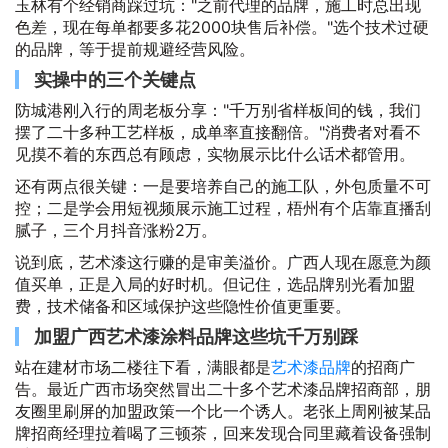
玉林有个经销商踩过坑："之前代理的品牌，施工时总出现
色差，现在每单都要多花2000块售后补偿。"选个技术过硬
的品牌，等于提前规避经营风险。
实操中的三个关键点
防城港刚入行的周老板分享："千万别省样板间的钱，我们
摆了二十多种工艺样板，成单率直接翻倍。"消费者对看不
见摸不着的东西总有顾虑，实物展示比什么话术都管用。
还有两点很关键：一是要培养自己的施工队，外包质量不可
控；二是学会用短视频展示施工过程，梧州有个店靠直播刮
腻子，三个月抖音涨粉2万。
说到底，艺术漆这行赚的是审美溢价。广西人现在愿意为颜
值买单，正是入局的好时机。但记住，选品牌别光看加盟
费，技术储备和区域保护这些隐性价值更重要。
加盟广西艺术漆涂料品牌这些坑千万别踩
站在建材市场二楼往下看，满眼都是
艺术漆品牌
的招商广
告。最近广西市场突然冒出二十多个艺术漆品牌招商部，朋
友圈里刷屏的加盟政策一个比一个诱人。老张上周刚被某品
牌招商经理拉着喝了三顿茶，回来发现合同里藏着设备强制