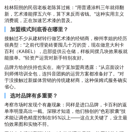
桂林阳朔的民宿老板老陈算过账："用普通涂料三年就得翻
新，艺术漆能撑五六年，算下来反而省钱。"这种实用主义
消费观，正在加速艺术漆的普及。
加盟模式到底香在哪里？
接触过不少从建材转行做艺术漆的经销商，柳州李姐的经历
很典型："之前代理瓷砖要囤几十万的货，现在做意大利卡
百利（KABEL），总部提供云仓储，样板间摆几块效果板就
能接单。"轻资产运营对新手特别友好。
品牌方给的扶持也实在。南宁某加盟商透露："从店面设计
到师傅培训全包，连抖音团购的运营方案都准备好了。"对
于没接触过新媒体营销的传统建材商，这种保姆式服务确实
省心。
选对品牌有多重要？
考察市场时发现个有趣现象：同样是进口品牌，卡百利的返
单率明显高出一截。深聊才知道，他们独创的"色彩胶囊"技
术能让调色精度控制在95%以上——这点太关键了，业主最
怕效果图和实物不符。