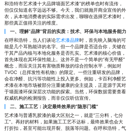
和浩特市艺术漆十大品牌墙面艺术漆”的榜单也时有流传，
但仅仅知道名字远远不够。今天，我们就抛开商业宣传的外
衣，从本地消费者的实际需求出发，聊聊在选择艺术漆时，
那些真正值得关注的维度。
一、理解“品牌”背后的实质：技术、环保与本地服务能力
在呼和浩特，当人们谈论
艺术漆品牌
时，首先映入脑海的可
能是几个耳熟能详的名字。但一个品牌是否适合你，关键在
于其产品内核与本地化服务是否扎实。艺术漆的核心价值，
首先体现在其环保性能上。这并不是一个简单的“有无甲醛”
概念，而应关注其有害物质释放的综合控制水平，例如对
TVOC（总挥发性有机物）的限定。一些注重研发的品牌，
会在净醛、抗污等功能性上投入更多。例如，卡百利净醛艺
术漆在本地市场被部分注重健康的业主提及，正是源于其对
于墙面漆环保深层次功能的探索。当然，环保数据需要查看
权威机构的检测报告，而非仅仅听信宣传。
二、施工工艺：决定最终效果的“隐形门槛”
艺术漆与普通乳胶漆的最大区别之一，就是“三分料，七分
工”。再好的材料，如果施工工艺不达标，最终效果也会大
打折扣，甚至可能出现开裂、脱落等问题。在呼和浩特，气