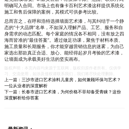
明确写入合同。市场上也有像卡百利艺术漆这样提供系统化
施工和售后保障的案例，其模式可供参考比较。
总而言之，在呼和浩特选择墙面艺术漆，与其纠结于一个静
态的“十大品牌”名单，不如深入理解产品、工艺、服务和自
身需求的动态匹配。每个家庭的情况各不相同，没有放之四
海而皆准的“最佳答案”。通过做足功课，聚焦于材料本质、
施工质量和长期服务，你才能穿越营销信息的迷雾，为自己
家选出那款真正合适、放心、能经得起岁月考验的艺术漆，
让墙面成为承载美好生活的坚实画布。
版权声明：本页内容均来源于互联网，版权归原作者所有。仅供学
习、交流使用，如涉及侵权请联系我们，我们将尽快处理删除。
上一篇：
三沙市进口艺术涂料儿童房，如何兼顾环保与艺术？
一位从业者的深度解析
下一篇：
长春市进口艺术漆，为何价格不菲却备受青睐？这份
深度解析给你答案