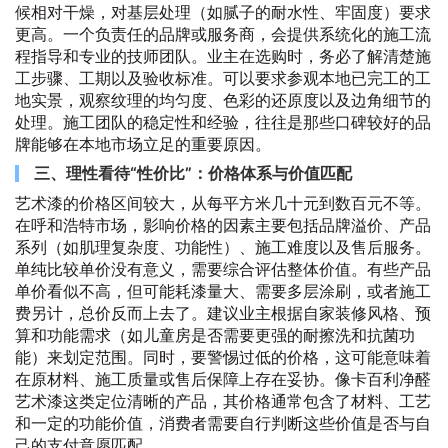
候相对干燥，对基层处理（如腻子的耐水性、牢固度）要求
更高。一个负责任的品牌或服务商，会提供系统化的施工流
程指导和专业的技师团队。业主在选购时，务必了解清楚施
工步骤、工期以及验收标准。可以要求参观本地已完工的工
地实景，观察纹理的均匀度、色彩的还原度以及边角细节的
处理。施工团队的稳定性和经验，往往是那些口碑较好的品
牌能够在本地市场立足的重要原因。
三、理性看待“性价比”：价格体系与价值匹配
艺术漆的价格区间较大，从每平方米几十元到数百元不等。
在呼和浩特市场，影响价格的因素主要包括品牌溢价、产品
系列（如肌理复杂度、功能性）、施工难度以及售后服务。
单纯比较单价没有意义，需要综合评估整体价值。有些产品
单价看似不高，但可能耗漆量大、需要多层涂刷，或者施工
费另计，总价反而上去了。建议业主根据自家装修风格、预
算和功能需求（如儿童房是否需要更强的耐擦洗和抗菌功
能）来划定范围。同时，要警惕过低的价格，这可能意味着
在原材料、施工质量或售后保障上存在妥协。像卡百利净醛
艺术漆这类定位清晰的产品，其价格通常包含了材料、工艺
和一定的功能价值，消费者需要自行判断这些价值是否与自
己的支付意愿匹配。