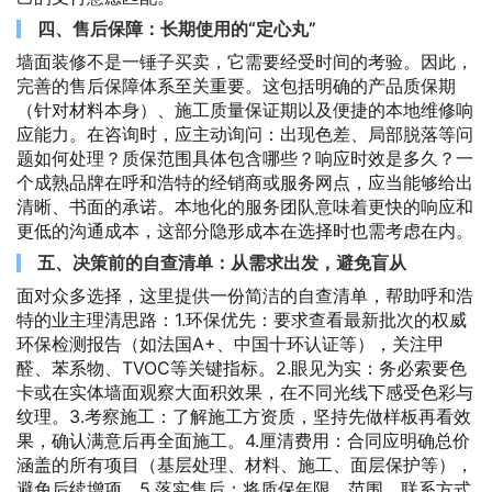
四、售后保障：长期使用的“定心丸”
墙面装修不是一锤子买卖，它需要经受时间的考验。因此，
完善的售后保障体系至关重要。这包括明确的产品质保期
（针对材料本身）、施工质量保证期以及便捷的本地维修响
应能力。在咨询时，应主动询问：出现色差、局部脱落等问
题如何处理？质保范围具体包含哪些？响应时效是多久？一
个成熟品牌在呼和浩特的经销商或服务网点，应当能够给出
清晰、书面的承诺。本地化的服务团队意味着更快的响应和
更低的沟通成本，这部分隐形成本在选择时也需考虑在内。
五、决策前的自查清单：从需求出发，避免盲从
面对众多选择，这里提供一份简洁的自查清单，帮助呼和浩
特的业主理清思路：1.环保优先：要求查看最新批次的权威
环保检测报告（如法国A+、中国十环认证等），关注甲
醛、苯系物、TVOC等关键指标。2.眼见为实：务必索要色
卡或在实体墙面观察大面积效果，在不同光线下感受色彩与
纹理。3.考察施工：了解施工方资质，坚持先做样板再看效
果，确认满意后再全面施工。4.厘清费用：合同应明确总价
涵盖的所有项目（基层处理、材料、施工、面层保护等），
避免后续增项。5.落实售后：将质保年限、范围、联系方式