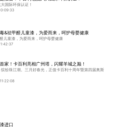
六大国际环保认证！
10:09:33
毒&祛甲醛儿童漆，为爱而来，呵护母婴健康
甲醛儿童漆，为爱而来，呵护母婴健康
1:42:37
首家！卡百利亮相广州塔，闪耀羊城之巅！
，缤纷珠江潮。三月好春光，正值卡百利十周年暨第四届奥斯
11:22:08
业发展新方向：艺术涂料+软装
场竞争逐渐白热化的今天，有些企业可以稳扎市场，坚毅不
3:43:47
漆进口