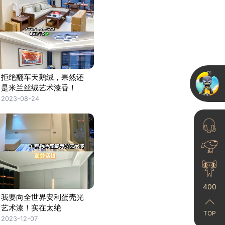
拒绝翻车天鹅绒，果然还
是米兰丝绒艺术漆香！
2023-08-24
400
我要向全世界安利蛋壳光
艺术漆！实在太绝
TOP
2023-12-07