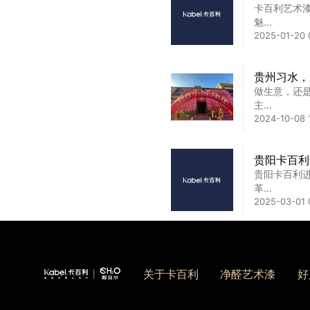
卡百利艺术
聚焦·深耕
魅...
4月14日，
2025-01-20 
2024-12-07 
贵州习水，
做生意，还
卡百利携手
主...
近日，卡百
2024-10-08 
启...
2024-06-24 
贵阳卡百利
贵阳卡百利
革...
2025-03-01 
一口价，“
2026-03-03 
关于卡百利
净醛艺术漆
好