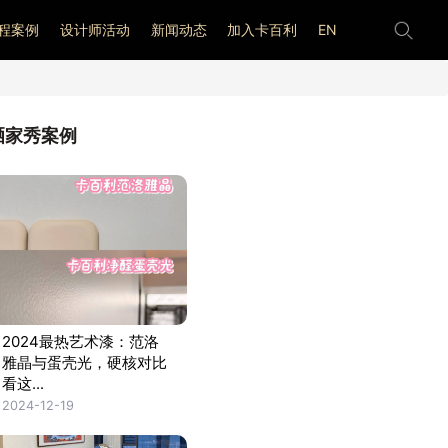
程案例
设计师活动
新闻动态
加入卡百利
EN
晒家秀案例
2024最热艺术漆：范洛
雅晶与蛋壳光，硬核对比
看这...
2024-12-19