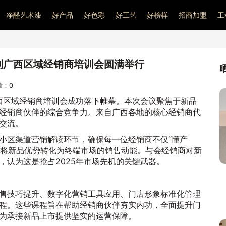
净醛艺术漆
好产品
好色彩
好工艺
好榜样
招商加盟
工
百利广西区域经销商培训会圆满举行
问量：
0
广西区域经销商培训会成功落下帷幕。本次会议聚焦于新品
经销商伙伴的综合竞争力。来自广西各地的核心经销商代
交流。
小区渠道营销解读环节，确保每一位经销商不仅“懂产
迅速将新品优势转化为终端市场的销售动能。与会经销商对新
，认为这是抢占2025年市场先机的关键武器。
售技巧提升、数字化营销工具应用、门店形象标准化管理
程。这些课程旨在帮助经销商伙伴夯实内功，全面提升门
为承接新品上市提供坚实的运营保障。