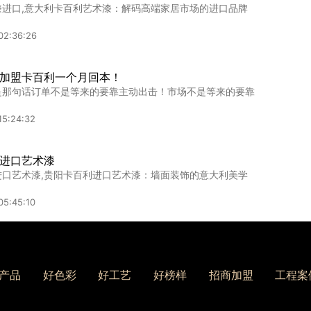
漆进口,意大利卡百利艺术漆：解码高端家居市场的进口品牌
·微雕——卡百利艺术涂料浙江经销商会议召开
卡百利浙江地区经销商研讨会顺利召开，卡百利CDO首席数...
02:36:26
14:25:02
加盟卡百利一个月回本！
是那句话订单不是等来的要靠主动出击！市场不是等来的要靠
蔚来汽车、大自然家居打造“616宠父节”联盟活动
利净醛艺术漆携手大自然家居、蔚来汽车等知名品牌，共同开
15:24:32
09:52:38
进口艺术漆
进口艺术漆,贵阳卡百利进口艺术漆：墙面装饰的意大利美学
05:45:10
购”畅快！卡百利315全国大促，下单抽万元豪礼！
09:04:20
产品
好色彩
好工艺
好榜样
招商加盟
工程案