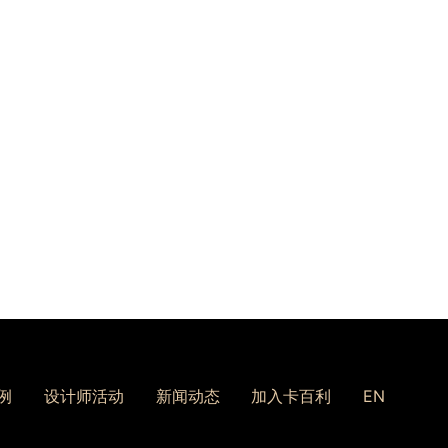
2025-12-08
极简风墙面装修首选！卡
百利微晶水泥艺术漆环保
净醛，...
2025-01-02
例
设计师活动
新闻动态
加入卡百利
EN