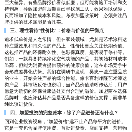
巨大差异。有些品牌报价看似低廉，但可能将施工培训和支
持剥离，导致加盟商后期自己寻找施工队，效果难以保障，
反而增加了隐性成本和风险。考察加盟政策时，必须关注品
牌提供的技术赋能是否扎实。
三、理性看待“性价比”：价格与价值的平衡点
追求低单价是人之常情，但在家装领域，尤其是艺术涂料这
种注重效果和持久性的产品上，性价比更应关注长期价值。
这包括产品的环保耐久性、色彩保真度、是否易于修补等。
例如，一款具备持续净化空气功能的产品，其初始材料成本
虽高，但能为消费者提供额外的健康价值，这在市场竞争中
会形成差异化优势。我们在调研中发现，吴忠一些注重品质
的业主，开始关注产品的综合性能。像卡百利净醛艺术漆这
类产品，其市场反馈也说明，当产品价值清晰传达后，用户
愿意为确切的环保健康益处支付合理的溢价。加盟商在选择
品牌时，也应评估其产品是否具备这样的价值支撑，而非单
纯比较进货价。
四、加盟投资的完整账本：除了产品进价还有什么？
回到创业投资视角，“加盟价格”远不止产品每平方的进价。
它是一套包含品牌使用费、首批进货费、店面支持、营销物