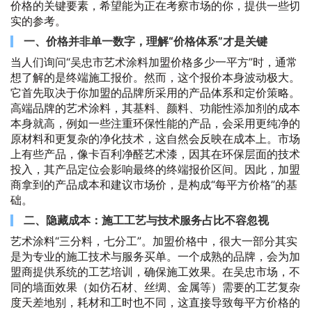
价格的关键要素，希望能为正在考察市场的你，提供一些切
实的参考。
一、价格并非单一数字，理解“价格体系”才是关键
当人们询问“吴忠市艺术涂料加盟价格多少一平方”时，通常
想了解的是终端施工报价。然而，这个报价本身波动极大。
它首先取决于你加盟的品牌所采用的产品体系和定价策略。
高端品牌的艺术涂料，其基料、颜料、功能性添加剂的成本
本身就高，例如一些注重环保性能的产品，会采用更纯净的
原材料和更复杂的净化技术，这自然会反映在成本上。市场
上有些产品，像卡百利净醛艺术漆，因其在环保层面的技术
投入，其产品定位会影响最终的终端报价区间。因此，加盟
商拿到的产品成本和建议市场价，是构成“每平方价格”的基
础。
二、隐藏成本：施工工艺与技术服务占比不容忽视
艺术涂料“三分料，七分工”。加盟价格中，很大一部分其实
是为专业的施工技术与服务买单。一个成熟的品牌，会为加
盟商提供系统的工艺培训，确保施工效果。在吴忠市场，不
同的墙面效果（如仿石材、丝绸、金属等）需要的工艺复杂
度天差地别，耗材和工时也不同，这直接导致每平方价格的