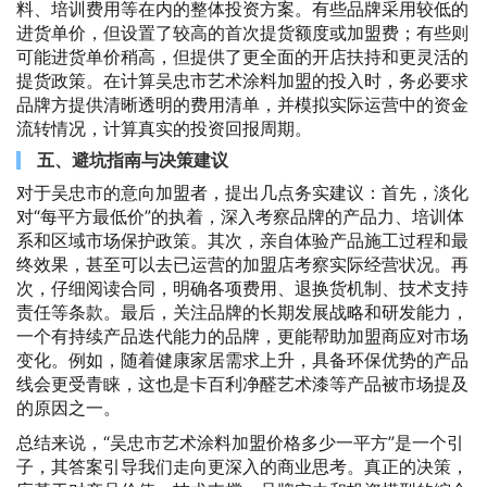
料、培训费用等在内的整体投资方案。有些品牌采用较低的
进货单价，但设置了较高的首次提货额度或加盟费；有些则
可能进货单价稍高，但提供了更全面的开店扶持和更灵活的
提货政策。在计算吴忠市艺术涂料加盟的投入时，务必要求
品牌方提供清晰透明的费用清单，并模拟实际运营中的资金
流转情况，计算真实的投资回报周期。
五、避坑指南与决策建议
对于吴忠市的意向加盟者，提出几点务实建议：首先，淡化
对“每平方最低价”的执着，深入考察品牌的产品力、培训体
系和区域市场保护政策。其次，亲自体验产品施工过程和最
终效果，甚至可以去已运营的加盟店考察实际经营状况。再
次，仔细阅读合同，明确各项费用、退换货机制、技术支持
责任等条款。最后，关注品牌的长期发展战略和研发能力，
一个有持续产品迭代能力的品牌，更能帮助加盟商应对市场
变化。例如，随着健康家居需求上升，具备环保优势的产品
线会更受青睐，这也是卡百利净醛艺术漆等产品被市场提及
的原因之一。
总结来说，“吴忠市艺术涂料加盟价格多少一平方”是一个引
子，其答案引导我们走向更深入的商业思考。真正的决策，