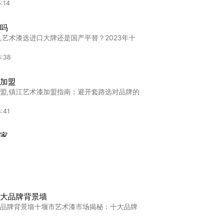
:14
吗
,艺术漆选进口大牌还是国产平替？2023年十
8:38
加盟
盟,镇江艺术漆加盟指南：避开套路选对品牌的
:41
家
,"卡百利艺术漆厂家直销：品质与价格的完美
:45
家
大品牌背景墙
,"卡百利艺术漆厂家详解：品质之选，艺术之
品牌背景墙十堰市艺术漆市场揭秘：十大品牌
:21