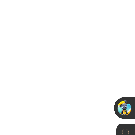
冬日礼赠，卡百利联袂
五大家居品牌举办“双十
抢先购...
23-11-16
靠谱的艺术涂料加盟品
牌怎么选？卡百利加盟