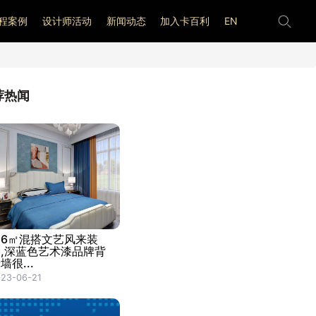
程案例
设计师活动
新闻动态
加入卡百利
EN
荐热闻
16㎡混搭文艺风来装
修,深蓝色艺术漆品牌背
墙很...
23-06-21