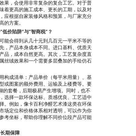
效果，会使用非常复杂的复合工艺。对于普
味着更高的施工成本、更长的工期，以及对
，应根据自家装修风格和预算，与厂家充分
高的方案。
低价陷阱”与“智商税”？
可能会得到从几十元到几百元一平米不等的
先，产品本身成本不同。进口基料、优质天
产品，成本自然更高。其次，工艺复杂度直
属丝绒效果和一个需要多层叠加的手绘仿石
用构成清单：产品单价（每平米用量）、基
型或图案的额外费用、运输及上楼费等。要
模糊的套餐，后期极易产生增项。同时，也不
，选择一款环保达标、质感优良、工艺适中
择。例如，像卡百利净醛艺术漆这类在环保
市场定位和价格体系相对透明，可以作为你
参考坐标，帮助你理解不同价位段产品可能
的长期保障