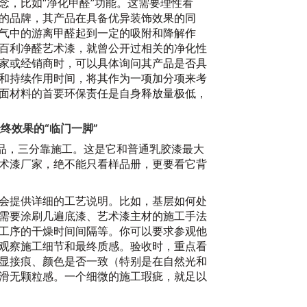
念，比如“净化甲醛”功能。这需要理性看
的品牌，其产品在具备优异装饰效果的同
20
气中的游离甲醛起到一定的吸附和降解作
百利净醛艺术漆，就曾公开过相关的净化性
家或经销商时，可以具体询问其产品是否具
和持续作用时间，将其作为一项加分项来考
面材料的首要环保责任是自身释放量极低，
终效果的“临门一脚”
产品，三分靠施工。这是它和普通乳胶漆最大
术漆厂家，绝不能只看样品册，更要看它背
20
会提供详细的工艺说明。比如，基层如何处
需要涂刷几遍底漆、艺术漆主材的施工手法
工序的干燥时间间隔等。你可以要求参观他
观察施工细节和最终质感。验收时，重点看
显接痕、颜色是否一致（特别是在自然光和
滑无颗粒感。一个细微的施工瑕疵，就足以