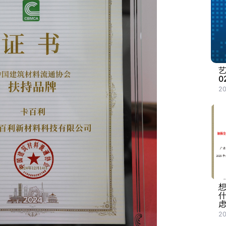
0
20
20