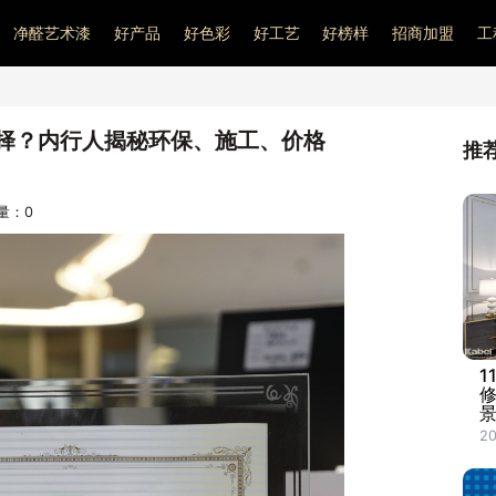
净醛艺术漆
好产品
好色彩
好工艺
好榜样
招商加盟
工
择？内行人揭秘环保、施工、价格
推
问量：
0
1
景
20