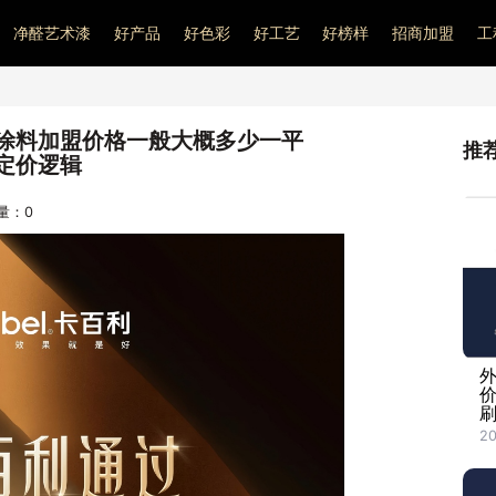
净醛艺术漆
好产品
好色彩
好工艺
好榜样
招商加盟
工
涂料加盟价格一般大概多少一平
推
定价逻辑
问量：
0
20