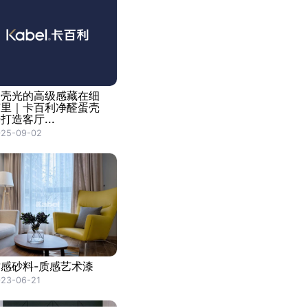
蛋壳光的高级感藏在细
节里｜卡百利净醛蛋壳
打造客厅...
025-09-02
质感砂料-质感艺术漆
23-06-21