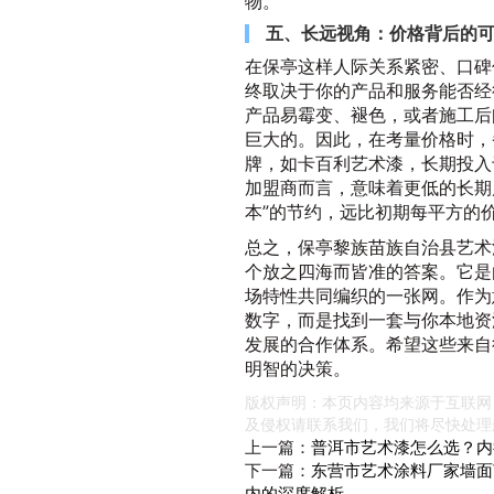
物。
五、长远视角：价格背后的
在保亭这样人际关系紧密、口碑
终取决于你的产品和服务能否经
产品易霉变、褪色，或者施工后
巨大的。因此，在考量价格时，
牌，如卡百利艺术漆，长期投入
加盟商而言，意味着更低的长期
本”的节约，远比初期每平方的
总之，保亭黎族苗族自治县艺术
个放之四海而皆准的答案。它是
场特性共同编织的一张网。作为
数字，而是找到一套与你本地资
发展的合作体系。希望这些来自
明智的决策。
版权声明：本页内容均来源于互联网
及侵权请联系我们，我们将尽快处理
上一篇：
普洱市艺术漆怎么选？内
下一篇：
东营市艺术涂料厂家墙面
内的深度解析