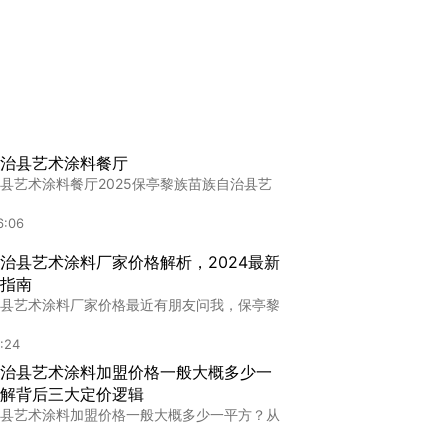
"艺术漆应用厂家揭秘：如何选择高品质艺术漆
:44
治县艺术涂料餐厅
"加盟国产艺术漆，开启家居装饰新篇章在当今
县艺术涂料餐厅2025保亭黎族苗族自治县艺
:21
6:06
排名
治县艺术涂料厂家价格解析，2024最新
名,2024进口艺术漆十大品牌深度测评环保和
指南
县艺术涂料厂家价格最近有朋友问我，保亭黎
:24
:24
治县艺术涂料加盟价格一般大概多少一
解背后三大定价逻辑
县艺术涂料加盟价格一般大概多少一平方？从