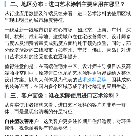
二、地区分布：进口艺术涂料主要应用在哪里？
从行业应用数据及终端反馈来看，进口艺术涂料的使用区域
呈现出明显的城市梯度特征。
一线及新一线城市仍是核心市场，如北京、上海、广州、深
圳、杭州、成都等地。这类城市在住宅改善需求、设计师参
与度以及消费者审美成熟度方面均处于领先位置。同时，部
分经济活跃的二线城市（如苏州、宁波、佛山、青岛）对进
口艺术涂料的接受度也在逐年提升。
值得注意的是，在高端住宅集中区、设计师主导项目以及高
端商业空间中，原装进口体系的艺术涂料更容易被纳入整体
设计方案。以意大利体系为代表的
艺术涂料品牌
，因其成熟
的装饰语言，在国内多个区域形成了相对稳定的应用生态。
三、客户画像：谁在实际使用进口艺术涂料？
从真实使用者结构来看，进口艺术涂料的客户并非单一群
体，而是呈现出清晰的分层特征：
自住型改善用户
：这类客户更关注长期居住舒适度，对环保
属性、视觉耐看度有较高要求；