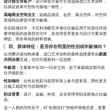
设计师主导客户
：设计师在方案中主动选择进口艺术涂料，
以保证效果可控性与落地一致性；
高端商业空间业主
：如精品酒店、会所、展示空间，对空间
质感和品牌背书更为敏感。
在实际项目中，卡百利净醛艺术漆往往被应用于对居住环境
要求较高的改善型住宅中，其使用背景更多与设计方案深度
绑定，而非单纯的材料替换。
四、群体特征：是否存在明显的性别或年龄倾向？
从消费决策结构来看，进口艺术涂料的最终选择通常由
家庭
共同决策
完成，但仍可观察到一定趋势：
年龄层
：主要集中在30—50岁之间，处于家庭稳定期与居
住升级阶段；
性别倾向
：女性在色彩与肌理审美上参与度更高，男性更关
注施工稳定性与后期维护；
职业背景
：设计、金融、科技、企业管理等职业群体占比偏
高。
这一人群的共性在于，对“短期流行”持相对审慎态度，更重