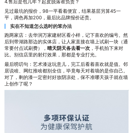
4.售后是包几年？起皮脱落谁负责？
见过最坑的报价，98一平看着便宜，结果基层另算45一
平，调色再加200，最后比品牌报价还贵。
实在不知道怎么选时的笨办法
跑两家店：去华润万家建材区看小样，记下喜欢的编号。然
后到带湖路那边的实体店，让人家直接在墙上试刷一块（通
常要付点试刷费），
晴天阴天各去看一次
，手机拍下来对
比。别信店里的射灯效果，那都是专业打光。
最后唠叨句：艺术漆这玩意儿，完工后看着喜欢就是值。邻
居说啥、网红推啥都别全信，毕竟每天对着墙的是你自己。
对了，剩的漆一定密封好放阴凉处，保不准哪天孩子就在墙
上创作了呢？