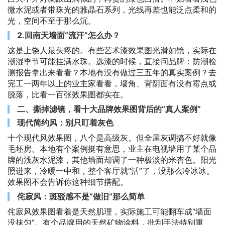
微水泥或者带珠光的雅晶石系列，光线再差也能泛点柔和的
光，空间不至于那么沉。
2.回南天墙面“流汗”怎么办？
这是上饶人最头疼的。有些艺术漆效果图光滑如镜，实际在
潮湿季节可能挂满水珠。选漆的时候，直接问品牌：防潮检
测报告拿出来看看？本地有没有做过三五年的真实案例？去
完工一两年以上的业主家看看，墙角、背阴面有没有霉点或
脱落，比看一百张效果图都实在。
二、撕掉滤镜，看十大品牌效果图背后的“真人案例”
现代简约风：别只盯着灰色
十个现代风效果图，八个是高级灰。但全屋灰调搞不好就像
毛坯房。本地有个案例挺有意思，业主在电视墙用了某个品
牌的浅灰水泥漆，其他墙面却调了一种极淡的米杏色。阳光
照进来，冷暖一中和，整个客厅就“活”了，没那么冷冰冰。
效果图不会告诉你这种细节搭配。
侘寂风：斑驳感不是“做旧”那么简单
侘寂风效果图看着是天然肌理，实际施工可能翻车成“墙面
没抹匀”。有个品牌用的天然矿物涂料，批刮手法特别重