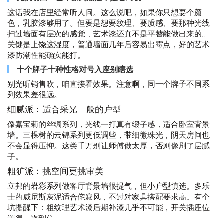
这话我在店里经常听人问。这么说吧，如果你只想要个颜
色，乳胶漆够用了。但要是想要纹理、要质感、要那种光线
扫过墙面有层次的感觉，艺术漆还真不是平替能做出来的。
关键是上饶这湿度，普通墙面几年后容易出霉点，好的艺术
漆防潮性能确实能打。
十个牌子十种性格对号入座别瞎选
别光听销售吹，咱直接看效果。注意啊，同一个牌子不同系
列效果差很远。
细腻派：适合采光一般的户型
像嘉宝莉的丝绸系列，光线一打真有缎子感，适合卧室背景
墙。三棵树的云锦系列更低调些，带细微珠光，阴天房间也
不会显得压抑。这类千万别让师傅做太厚，否则像刷了层腻
子。
粗犷派：挑空间更挑审美
立邦的岩彩系列做客厅背景墙很提气，但小户型慎选。多乐
士的威尼斯灰泥适合侘寂风，不过对家具搭配要求高。有个
坑提醒下：粗纹理艺术漆后期补漆几乎不可能，开关插座位
置得一次到位。