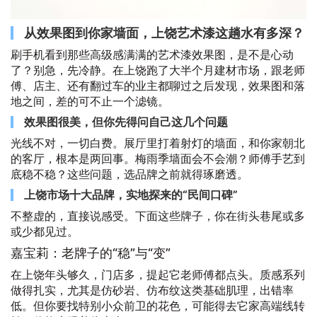
从效果图到你家墙面，上饶艺术漆这趟水有多深？
刷手机看到那些高级感满满的艺术漆效果图，是不是心动
了？别急，先冷静。在上饶跑了大半个月建材市场，跟老师
傅、店主、还有翻过车的业主都聊过之后发现，效果图和落
地之间，差的可不止一个滤镜。
效果图很美，但你先得问自己这几个问题
光线不对，一切白费。展厅里打着射灯的墙面，和你家朝北
的客厅，根本是两回事。梅雨季墙面会不会潮？师傅手艺到
底稳不稳？这些问题，选品牌之前就得琢磨透。
上饶市场十大品牌，实地探来的“民间口碑”
不整虚的，直接说感受。下面这些牌子，你在街头巷尾或多
或少都见过。
嘉宝莉：老牌子的“稳”与“变”
在上饶年头够久，门店多，提起它老师傅都点头。质感系列
做得扎实，尤其是仿砂岩、仿布纹这类基础肌理，出错率
低。但你要找特别小众前卫的花色，可能得去它家高端线转