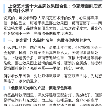
上饶艺术漆十大品牌效果图合集：你家墙面到底该
刷成什么样？
说真的，每次看到别人家刷完艺术漆的效果，心里都痒痒。
但一到自己选，盯着手机里那些效果图，反而更懵了——网
图滤镜太重，品牌宣传册又太假。上饶这边湿度大、采光条
件各家都不一样，光看漂亮图根本没法选。
一、别光看“十大品牌”名单，先摸清你家墙的脾气
什么进口品牌、国产黑马，名单上年年换。但你家墙面会不
会起鼓、掉粉，跟牌子关系真没那么大。关键得看基层处
理。上饶老房子多，墙面普遍碱性重，直接上漆就是等着看
裂纹。那些效果图上丝滑的丝绸感、硬朗的金属感，前提都
是墙面得像剥了壳的鸡蛋——平整、结实、中性。
所以看效果图前，先让师傅敲敲墙，有空鼓声？得，先别想
风格了，该铲的重来。
1.低楼层采光弱的户型，慎选深色浮雕
有些品牌效果图里，深灰浮雕墙面配射灯，质感绝了。但那
是样板间的灯光戏法。放上饶一些楼层低、窗户小的客厅，
白天不开灯就跟山洞似的，再贵的漆也白搭。不如看看浅色