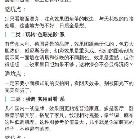
避坑点：
别只看墙面漂亮，注意效果图角落的收边、与天花板的衔接
处理。这些地方做不好，日后全是裂。
二类：玩转“色彩光影”系
有些意大利、德国背景的品牌，效果图跟画册似的，色彩大
胆浓郁。威尼斯石膏、幻彩效果是重头戏。他们的图会刻意
展示同一面墙在清晨和傍晚的不同颜色。效果是震撼，但你
得想想，上饶家里日照如果不够，这种漆会不会显得沉闷？
避坑点：
一定索要小面积试刷的实拍图，看阴天效果。别被阳光下的
完美图骗了。
三类：强调“实用耐看”系
几个国内一线品牌，效果图更贴近普通家庭。多是客厅、卧
室背景墙实景，搭配了家具。纹理相对规整，像丝绸、麻布
这种低调肌理。这种图参考价值最大，几乎就是你家装完的
样子，不容易有落差。
避坑点：