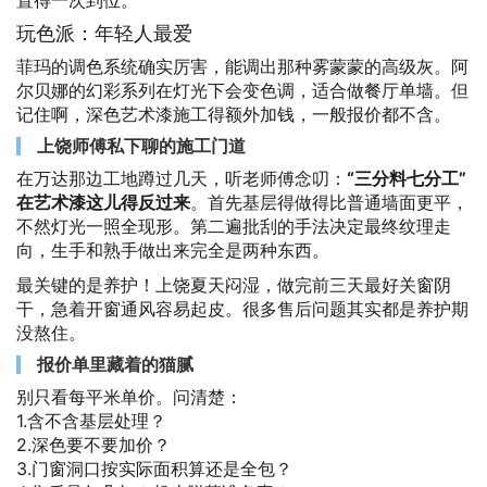
玩色派：年轻人最爱
菲玛的调色系统确实厉害，能调出那种雾蒙蒙的高级灰。阿
尔贝娜的幻彩系列在灯光下会变色调，适合做餐厅单墙。但
记住啊，深色艺术漆施工得额外加钱，一般报价都不含。
上饶师傅私下聊的施工门道
在万达那边工地蹲过几天，听老师傅念叨：
“三分料七分工”
在艺术漆这儿得反过来
。首先基层得做得比普通墙面更平，
不然灯光一照全现形。第二遍批刮的手法决定最终纹理走
向，生手和熟手做出来完全是两种东西。
最关键的是养护！上饶夏天闷湿，做完前三天最好关窗阴
干，急着开窗通风容易起皮。很多售后问题其实都是养护期
没熬住。
报价单里藏着的猫腻
别只看每平米单价。问清楚：
1.含不含基层处理？
2.深色要不要加价？
3.门窗洞口按实际面积算还是全包？