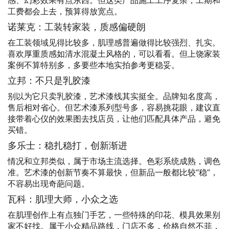
工费都会上去，预算得放宽点。
诺莱克：工装转家装，质感偏硬朗
在工装领域见得比较多，肌理感普遍做得比较强烈、扎实。
喜欢厚重质感如清水混凝土风格的，可以看看。但上饶家装
案例不算特别多，多要些本地实拍参考更稳妥。
立邦：不只是乳胶漆
别以为它只卖乳胶漆，艺术漆线其实挺全。品牌知名度高，
售后相对省心。但艺术漆系列型号多，容易挑花眼，建议直
接带着心仪的效果图去找店员，让他们匹配具体产品，避免
买错。
多乐士：稳扎稳打，创新渐进
情况和立邦类似，属于市场主流选择。色彩系统成熟，调色
准。艺术漆的创新节奏不算最快，但新品一般都比较“稳”，
不容易出现奇葩问题。
瓦科：肌理大师，小众之选
在肌理创作上有点独门手艺，一些特殊的印花、模具效果别
家不好找。属于小众精品路线，门店不多，价格自然不菲，