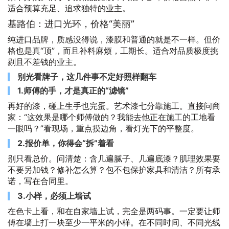
适合预算充足、追求独特的业主。
基路伯：进口光环，价格“美丽”
纯进口品牌，质感没得说，漆膜和普通的就是不一样。但价
格也是真“顶”，而且补料麻烦，工期长。适合对品质极度挑
剔且不差钱的业主。
别光看牌子，这几件事不定好照样翻车
1.师傅的手，才是真正的“滤镜”
再好的漆，碰上生手也完蛋。艺术漆七分靠施工。直接问商
家：“这效果是哪个师傅做的？我能去他正在施工的工地看
一眼吗？”看现场，重点摸边角，看灯光下的平整度。
2.报价单，你得会“拆”着看
别只看总价。问清楚：含几遍腻子、几遍底漆？肌理效果要
不要另加钱？修补怎么算？包不包保护家具和清洁？所有承
诺，写在合同里。
3.小样，必须上墙试
在色卡上看，和在自家墙上试，完全是两码事。一定要让师
傅在墙上打一块至少一平米的小样。在不同时间、不同光线