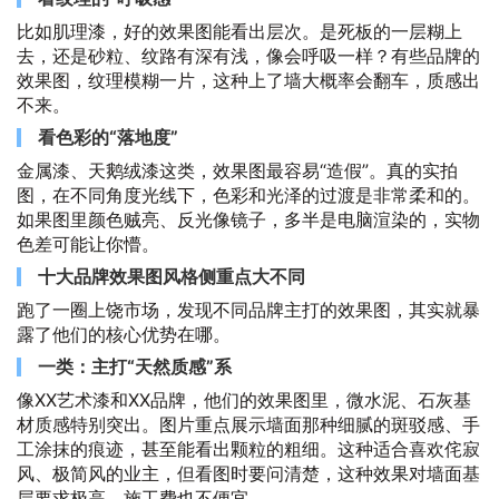
比如肌理漆，好的效果图能看出层次。是死板的一层糊上
去，还是砂粒、纹路有深有浅，像会呼吸一样？有些品牌的
效果图，纹理模糊一片，这种上了墙大概率会翻车，质感出
不来。
看色彩的“落地度”
金属漆、天鹅绒漆这类，效果图最容易“造假”。真的实拍
图，在不同角度光线下，色彩和光泽的过渡是非常柔和的。
如果图里颜色贼亮、反光像镜子，多半是电脑渲染的，实物
色差可能让你懵。
十大品牌效果图风格侧重点大不同
跑了一圈上饶市场，发现不同品牌主打的效果图，其实就暴
露了他们的核心优势在哪。
一类：主打“天然质感”系
像XX艺术漆和XX品牌，他们的效果图里，微水泥、石灰基
材质感特别突出。图片重点展示墙面那种细腻的斑驳感、手
工涂抹的痕迹，甚至能看出颗粒的粗细。这种适合喜欢侘寂
风、极简风的业主，但看图时要问清楚，这种效果对墙面基
层要求极高，施工费也不便宜。