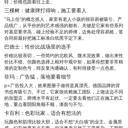
转，价格也跟着往上走。
三棵树：健康牌打得响，施工要看人
“马上住”的概念抓人，家里有老人小孩的很容易被吸引。产
品线广，从平价的到艺术感强的都有。关键是它家有些系列
对基层要求高，碰上经验不足的师傅，边角处理容易糙，签
合同前最好把施工标准白纸黑字定下来。
巴德士：性价比战场里的选手
价格比较亲切，一些简约的北欧风、微水泥效果，做出来性
价比不错。但颜色选择上相对中规中矩，如果你想要非常精
准的定制色号，得反复沟通确认，有时得接受一点色差。
菲玛：广告猛，落地要看细节
p>广告投入大，效果图册子做得是真漂亮。德国品牌的背
书也有吸引力。不过，它家很依赖施工团队，上饶这边不同
的加盟店，师傅水平有起伏。一定要去看他们正在施工的工
地，重点看阴阳角顺不顺，漆面匀不匀。
卡百利：色彩玩家，适合有想法的
玩颜色和肌理比较大胆，适合不想“大白墙”的业主。金属质
感、幻彩效果有点东西。但这类产品施工工序复杂，工期和