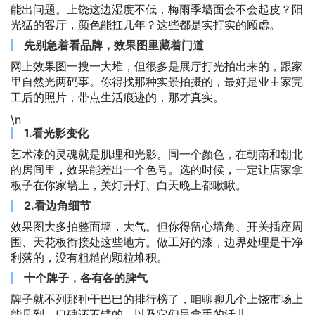
能出问题。上饶这边湿度不低，梅雨季墙面会不会起皮？阳
光猛的客厅，颜色能扛几年？这些都是实打实的顾虑。
先别急着看品牌，效果图里藏着门道
网上效果图一搜一大堆，但很多是展厅打光拍出来的，跟家
里自然光两码事。你得找那种实景拍摄的，最好是业主家完
工后的照片，带点生活痕迹的，那才真实。
\n
1.看光影变化
艺术漆的灵魂就是肌理和光影。同一个颜色，在朝南和朝北
的房间里，效果能差出一个色号。选的时候，一定让店家拿
板子在你家墙上，关灯开灯、白天晚上都瞅瞅。
2.看边角细节
效果图大多拍整面墙，大气。但你得留心墙角、开关插座周
围、天花板衔接处这些地方。做工好的漆，边界处理是干净
利落的，没有粗糙的颗粒堆积。
十个牌子，各有各的脾气
牌子就不列那种干巴巴的排行榜了，咱聊聊几个上饶市场上
能见到、口碑还不错的，以及它们最拿手的活儿。