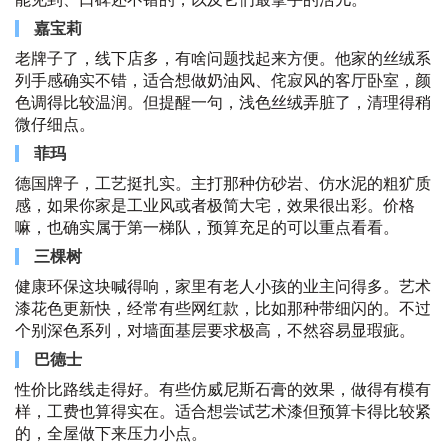
嘉宝莉
老牌子了，线下店多，有啥问题找起来方便。他家的丝绒系
列手感确实不错，适合想做奶油风、侘寂风的客厅卧室，颜
色调得比较温润。但提醒一句，浅色丝绒弄脏了，清理得稍
微仔细点。
菲玛
德国牌子，工艺挺扎实。主打那种仿砂岩、仿水泥的粗犷质
感，如果你家是工业风或者极简大宅，效果很出彩。价格
嘛，也确实属于第一梯队，预算充足的可以重点看看。
三棵树
健康环保这块喊得响，家里有老人小孩的业主问得多。艺术
漆花色更新快，经常有些网红款，比如那种带细闪的。不过
个别深色系列，对墙面基层要求极高，不然容易显瑕疵。
巴德士
性价比路线走得好。有些仿威尼斯石膏的效果，做得有模有
样，工费也算得实在。适合想尝试艺术漆但预算卡得比较紧
的，全屋做下来压力小点。