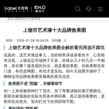
艺术漆加盟
首页
>
新闻动态
>
专家答疑
上饶市艺术漆十大品牌效果图
时间 ：2026-01-28 16:04:05 访问量：
0
上饶艺术漆十大品牌效果图全解析看完再选不踩坑
说真的，选艺术漆这事儿，光听销售讲或者看色卡，心里根
本没底。上饶这边市场牌子又多，价格从几十到几百一平都
有，差在哪？最直观的办法，就是看效果图。但效果图也有
门道，有些是网图，有些才是实拍。咱今天就掰开揉碎了，
聊聊这些品牌效果图里藏着的真实信息。
效果图不是“照骗”，关键看细节
别一上来就被那种打了强光、加了厚重滤镜的展厅图唬住。
那跟你家墙面的实际光照条件两码事。真正值得琢磨的，是
那些在自然光、室内灯光下的局部细节图。
看纹理的“呼吸感”