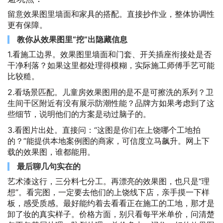
留意效果图里墙面和家具的搭配。直接抄作业，整体协调性
更有保障。
教你从效果图里“挖”出隐藏信息
1.看施工边界。效果图里墙面和门套、开关插座衔接处是否
干净利落？如果这里都处理得模糊，实际施工师傅手艺可能
比较糙。
2.看场景匹配。儿童房效果图用的是不是可擦洗的系列？卫
生间干区附近有没有展示防潮性能？品牌方如果考虑到了这
些细节，说明他们的方案是动过脑子的。
3.看图片出处。直接问：“这图是你们在上饶哪个工地拍
的？”能提供本地案例图的商家，可信度立马飙升。网上下
载的效果图，谁都能用。
最后聊几句实在的
艺术漆这行，三分料七分工。再漂亮的效果图，也只是“理
想”。看完图，一定要去他们的上饶线下店，亲手摸一下样
板，感受质感。最好能约着去看看正在施工的工地，那才是
卸了妆的真实样子。价格方面，别只看每平米单价，问清楚