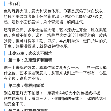
卡百利
色彩玩得大胆，意大利调色体系。你要是厌倦了米白浅灰，
想搞面墨绿或者陶土色的背景墙，他家色卡能给你很多灵
感。建议小面积尝试，刷个背景墙，瞬间提气。
还有像立邦、多乐士这些大佬，艺术漆线也齐全，胜在渠道
稳，售后不扯皮。诺瓦、塔萨尼这类偏设计师渠道的，质感
独特，但可能得等工期。威罗、本杰明摩尔，进口货里的尖
子生，效果没得说，就是钱包得够厚。
上饶业主，这么选不踩坑
第一步：先定预算和面积
别一上来就迷效果。算算你家要刷多少平米，工料一体大概
什么价。艺术漆这玩意儿，从百来块到上千一平都有，心里
有个数，逛店才不慌。
第二步：带样回家试
别在店里灯光下拍板！一定要拿A4纸大小的色板或样板，
贴在你家墙上，看两三天。不同时间的光线下，你的感觉可
能完全不同。
第三步：盯死师傅手艺