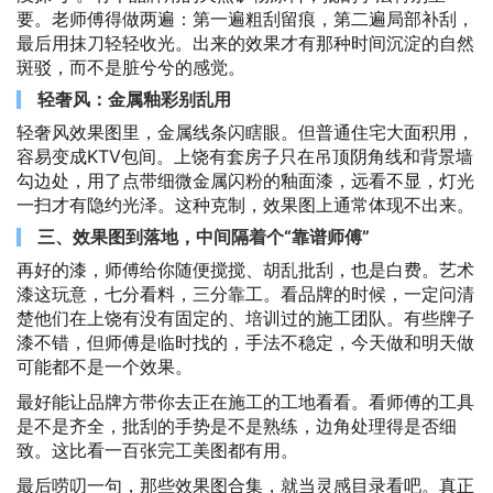
要。老师傅得做两遍：第一遍粗刮留痕，第二遍局部补刮，
最后用抹刀轻轻收光。出来的效果才有那种时间沉淀的自然
斑驳，而不是脏兮兮的感觉。
轻奢风：金属釉彩别乱用
轻奢风效果图里，金属线条闪瞎眼。但普通住宅大面积用，
容易变成KTV包间。上饶有套房子只在吊顶阴角线和背景墙
勾边处，用了点带细微金属闪粉的釉面漆，远看不显，灯光
一扫才有隐约光泽。这种克制，效果图上通常体现不出来。
三、效果图到落地，中间隔着个“靠谱师傅”
再好的漆，师傅给你随便搅搅、胡乱批刮，也是白费。艺术
漆这玩意，七分看料，三分靠工。看品牌的时候，一定问清
楚他们在上饶有没有固定的、培训过的施工团队。有些牌子
漆不错，但师傅是临时找的，手法不稳定，今天做和明天做
可能都不是一个效果。
最好能让品牌方带你去正在施工的工地看看。看师傅的工具
是不是齐全，批刮的手势是不是熟练，边角处理得是否细
致。这比看一百张完工美图都有用。
最后唠叨一句，那些效果图合集，就当灵感目录看吧。真正